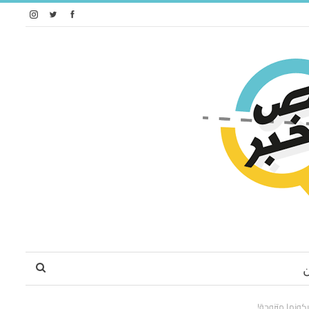
كونها متزوجة!