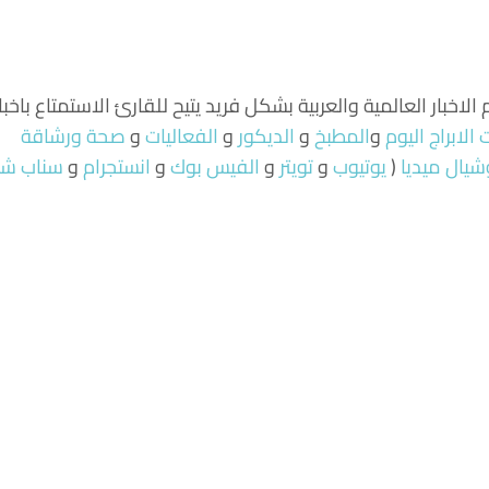
لاخبار العالمية والعربية بشكل فريد يتيح للقارئ الاستمتاع باخبا
الابراج اليوم
و
المطبخ
و
الديكور
و
الفعاليات
و
صحة ورشاقة
شيال ميديا
(
يوتيوب
و
تويتر
و
الفيس بوك
و
انستجرام
و
سناب ش