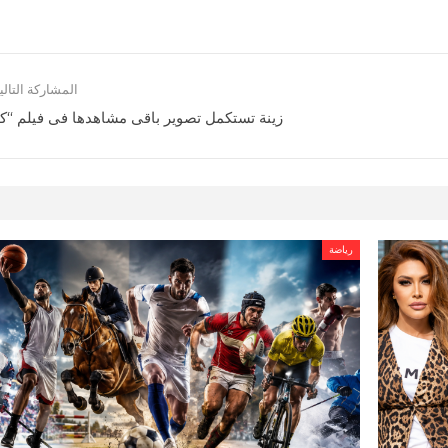
المشاركة التالي
زينة تستكمل تصوير باقى مشاهدها فى فيلم “كا
رياضة