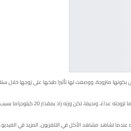
 بكونها متزوجة، ووصفت لها تأثيرا طبخها على زوجها خلال ستة
وخلال استضافتها ببرنامج “صاحبة السعادة” على فضائية CBC، قالت ياسمين صبري إن زوجها كان عندما تزوجته عداءً، ونحيفا، لكن وزنه زاد بمقدار 20 كيلوجراما بسب
ده عندما تشاهد مشاهد الأكل في التلفزيون. المزيد في الفيديو.