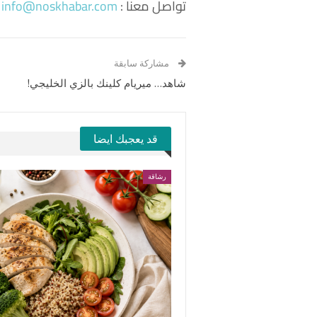
تواصل معنا :
info@noskhabar.com
مشاركة سابقة
شاهد… ميريام كلينك بالزي الخليجي!
قد يعجبك ايضا
رشاقة