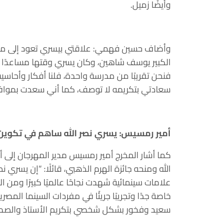
وأيضًا زميل.
وأضاف حسين فهمي: علاقتي بيسري تعود إلى مدة ط
الكبير يوسف شاهين، وكان يسري وقتها مساعدًا له
فنحن تقريبًا من مدرسة واحدة، فلنا أفكار وأحاس
سعادتي بتكريمه لا توصف، كما أني سعدت بموافقت
أمير رمسيس: يسري نصر الله ساهم في تكوين
كما أشار المخرج أمير رمسيس مدير المهرجان إلى أ
الله ومنحه جائزة الهرم الذهبي، قائلًا: “إن يسري ن
علامات سينمائية شهدت نجاحًا عالميًا كبيرًا ومن
خاصة جدًا وتجريبًا جريئًا في مفردات السينما المص
سعيد وفخور بشكل شخصي بتكريم الأستاذ والصدي