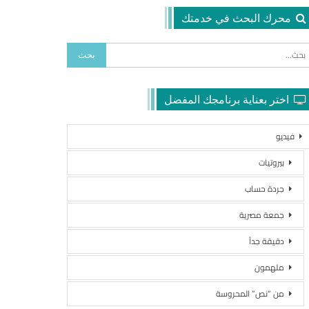
محرك البحث في خدمتك
اختر بعناية برنامجك المفضل
فيديو
بيروتيات
جردة حساب
جمعة مصرية
دقيقة جداً
ملهمون
من “نص” المحروسة