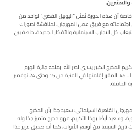
 والعشرين.
ة خاصة أن هذه الدورة تُمثل “اليوبيل الفضي” لواحد من
 اجتماعاته مع فريق عمل المهرجان، لمناقشة تصورات
يعاب كل التجارب السينمائية والأفكار الجديدة، خاصة بين
م المخرج الكبير يسري نصر الله، بمنحه جائزة الهرم
الذهبي التقديرية لإنجاز العمر، خلال فعاليات دورته الـ 45، المقرر إقامتها في الفترة من 15 وحتى 24 نوفمبر
ة الحافلة.
رجان القاهرة السينمائي: سعيد جدًا بأن المخرج
 وسعيد أيضًا بهذا التكريم، فهو مخرج متميز جدًا وله
اريخ السينما من أوسع الأبواب، كما أنه صديق عزيز جدًا