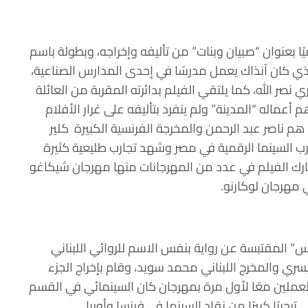
 وثائقيًا بعنوان “صبيان وبنات” من تأليفه وإخراجه، وبطولة باسم
ي كان آنذاك يعمل مدرسًا في إحدى المدارس الصناعية،
صر الله، كما يلتقي الفيلم بدائرته المقربة من العائلة
 الله أحد أهم أعماله “المدينة” ولم ينفرد بتأليفه على غرار الأفلام
هم ناصر عبد الرحمن والمخرجة الفرنسية الكبيرة كلير
رب السينما الرقمية في مصر وشهد تجارب طليعية كثيرة
رك الفيلم في عدد من المهرجانات منها مهرجان شيكاغو
 مهرجان لوكارنو.
” المقتبسة عن رواية بنفس الاسم للروائي اللبناني
سري والمخرج اللبناني محمد سويد، وقام بإخراج الجزء
 العملين معًا لأول مرة بمهرجان كان السينمائي في القسم
حيبًا كبيرًا من نقاد السينما في فرنسا وأوربا.