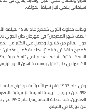
شيرو ومحسن محي الدين، وشارك يسري في كتابة سين
سينمائي ينتمي لتيار سينما المؤلف.
وكانت خطوته الأو
دول العالم من خلالها، وحصل على الكثير من ال
السيرة الذاتية لشاهين بعد فيلمي “إسكندرية ليه
الكاميرا في ظل تمثيل يوسف شاهين الدور الرئيسي
وفي عام 1993 قام نصر الله بتأليف وإخر
العشرين، كم
عن دورها في الفيلم.