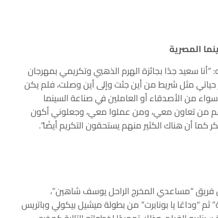
نما المصرية
 “أنا سعيد جدًا بجائزة الهرم الذهبي وتكريمي بمهرجان
 حياتي مثل شريط من أين جئت وإلى أين وصلت، فلم يكن
واء من الأصدقاء أو العاملين في صناعة السينما
هم من تعاون معي، ومن عملوا معي، وجعلوني أكون
ر كما أن هناك الكثير منهم يستحقون التكريم أيضًا”.
 نصر الله مسيرته الفنية عام 1985 ضمن فريق “مساعدي المخرج الراحل يوسف شاهين”،
م “وداعًا يا بونابرت” من بطولة ميشيل بيكولي وباتريس