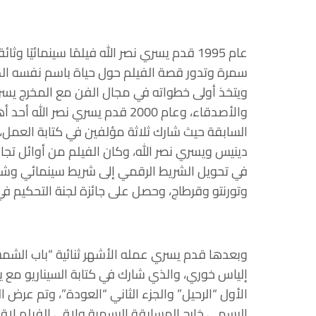
عام 1995 قدم يسري نصر الله فيلمًا سينمائيًا
سمرة وتدور قصة الفيلم حول حياة باسم نفسه الذ
ويتخذ أولى خطواته في مجال الفن مع المخرج يسري ن
واﻷصدقاء، وعام 2000 قدم يسري نصر
السابقة حيث شارك ثلاثة مؤلفين في كتابة العمل، 
دينيس ويسري نصر الله، وكان الفيلم من أوائل تجا
في تحويل الشريط الرقمي إلى شريط سينمائي وشا
وتورنتو وقرطاج، وحصل على جائزة لجنة التحكيم في
وبعدها قدم يسري عمله الأشهر ثنائية “باب الشمس
إلياس خوري، والذي شارك في كتابة السيناريو مع ي
الأول “الرحيل” والجزء الثاني “العودة”، وتم عرض
الرسمي خارج المسابقة الرسمية ولاقى الفيلم لاقى تر