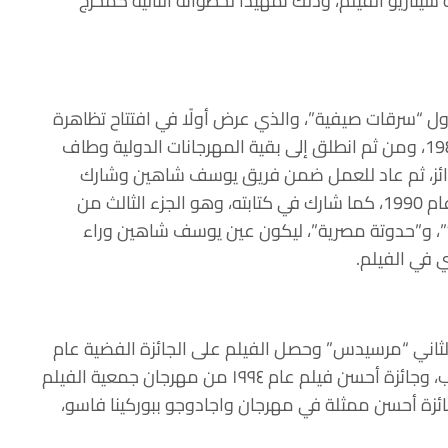
اريو الفيلم، وذلك تمهيدًا لخطواته التالية كمخرج
لى كمخرج عام 1988 بفيلمه الأول “سرقات صيفية”، والذي عرض أولًا في افتتاح تظاهرة
“نصف شهر المخرجين” في مهرجان كان الدولي 1988، ومن ثم انطلق إلى بقية المهرجانات الدولية وطاف
جوائز، ثم عاد للعمل ضمن فريق يوسف شاهين وشارك
كمخرج منفذ في فيلم “إسكندرية كمان وكمان” عام 1990، كما شارك في كتابته، وهو الجزء الثالث من
؟”، و”حدوتة مصرية”، ليكون عين يوسف شاهين وراء
 في الفيلم.
اج فيلمه الثاني “مرسيدس” وحصل الفيلم على الجائزة الفضية عام
١٩٩٤ من مهرجان خريبكة للسينما الإفريقية بالمغرب، وجائزة أحسن فيلم عام ١٩٩٤ من مهرجان جمعية الفيلم
ا حصلت الفنانة يسرا عام ١٩٩٥ على جائزة أحسن ممثلة في مهرجان واجادوجو ببوركينا فاسو،