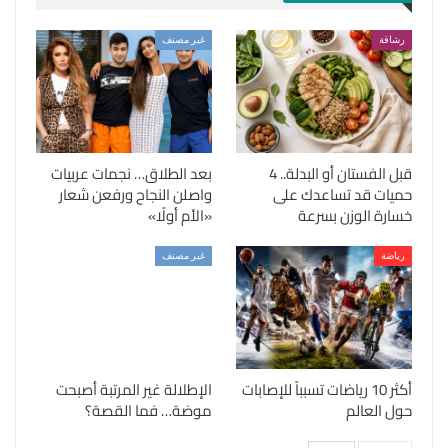
رشاقة
غير مصنف
قبل الفستان أو البدلة.. 4
بعد الطلاق… نجمات عربيات
حميات قد تساعدك على
واصلن النجاح ورفعن شعار
خسارة الوزن بسرعة
«الأم أولًا»
رياضة
غير مصنف
أكثر 10 رياضات تسبباً للإصابات
الإطلالة غير المرتبة أصبحت
حول العالم
موضة… فما القصة؟