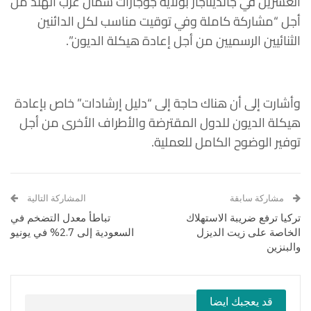
العشرين في جانديناجار بولاية جوجارات شمال غرب الهند من
أجل “مشاركة كاملة وفي توقيت مناسب لكل الدائنين
الثنائيين الرسميين من أجل إعادة هيكلة الديون”.
وأشارت إلى أن هناك حاجة إلى “دليل إرشادات” خاص بإعادة
هيكلة الديون للدول المقترضة والأطراف الأخرى من أجل
توفير الوضوح الكامل للعملية.
مشاركة سابقة
المشاركة التالية
تركيا ترفع ضريبة الاستهلاك
تباطأ معدل التضخم في
الخاصة على زيت الديزل
السعودية إلى 2.7% في يونيو
والبنزين
قد يعجبك ايضا