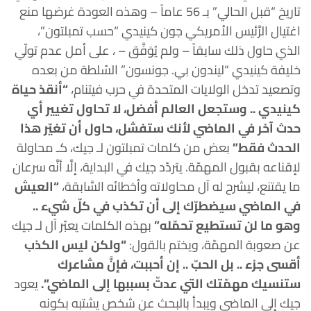
تاريخ “قبل الحالي” بـ 56 عاماً – وهذه العودة غرضها منع
اغتيال الرَّئيس الأمريكي جون كينيدي “حسب تمبلتون”،
الذي حاول ذلك سابقاً – ولم يُوَفَّق – ، على أمل عدم تولّي
خليفة كينيدي “ليندون بي. جونسون” السّلطة من بعده
وتصعيد تدخل الولايات المتحدة في حرب فيتنام،
“أنقذ حياة
كينيدي .. وستجعل العالم أفضل، لا تحاول تغيير أي
حدث آخر في الماضي لأنك ستفشل، حاول أن تغيّر هذا
الحدث فقط”
بعض من كلمات تمبلتون لـ جيك، كـ محاولة
لإقناعه بقبول المهمّة. يتردّد جيك في البداية، إلَّا أنَّه سرعان
ما يقتنع، ليشرح له آل محاولاته وأخطائه السَّابقة،
“العيش
في الماضي سيضطرّك إلى أن تكذب في كلّ شيء ..
وهو ما لن تستطيع تحمّله”
بهذه الكلمات يعبّر آل لـ جيك
عن صعوبة المهمّة، ويختم بالقول:
“ولكن ليس الكذب
أقسى جزء .. بل الحبّ .. إن أحببت، فإنَّ مشاعرك
ستنسيك مهمّتك التي عدتّ بسببها إلى الماضي”.
يعود
جيك إلى الماضي ويبدأ بالبحث عن شخص يشتبه بكونه