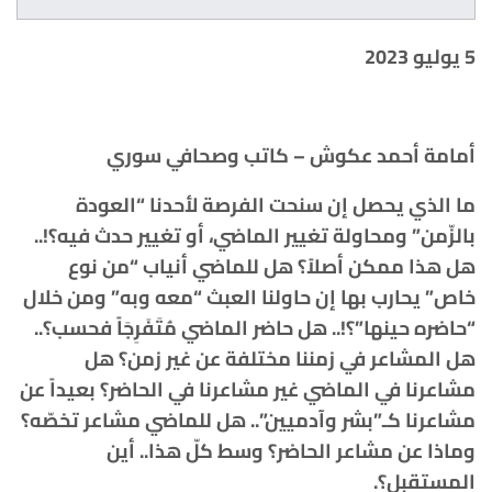
5 يوليو 2023
أمامة أحمد عكوش – كاتب وصحافي سوري
ما الذي يحصل إن سنحت الفرصة لأحدنا “العودة
بالزّمن” ومحاولة تغيير الماضي، أو تغيير حدث فيه؟!..
هل هذا ممكن أصلاً؟ هل للماضي أنياب “من نوع
خاص” يحارب بها إن حاولنا العبث “معه وبه” ومن خلال
“حاضره حينها”؟!.. هل حاضر الماضي مُتَفَرِجَاً فحسب؟..
هل المشاعر في زمننا مختلفة عن غير زمن؟ هل
مشاعرنا في الماضي غير مشاعرنا في الحاضر؟ بعيداً عن
مشاعرنا كـ”بشر وآدميين”.. هل للماضي مشاعر تخصّه؟
وماذا عن مشاعر الحاضر؟ وسط كلّ هذا.. أين
المستقبل؟.