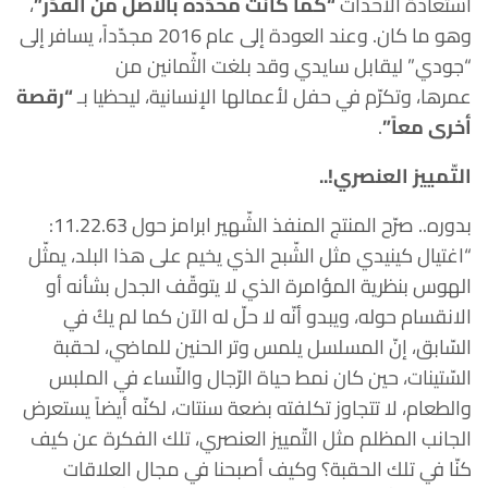
استعادة الأحداث
“كما كانت محدّدة بالأصل من القَدَر”
،
وهو ما كان. وعند العودة إلى عام 2016 مجدّداً، يسافر إلى
“جودي” ليقابل سايدي وقد بلغت الثّمانين من
عمرها، وتكرّم في حفل لأعمالها الإنسانية، ليحظيا بـ
“رقصة
أخرى معاً”
.
التّمييز العنصري!..
بدوره.. صرّح المنتج المنفذ الشّهير ابرامز حول 11.22.63:
“اغتيال كينيدي مثل الشّبح الذي يخيم على هذا البلد، يمثّل
الهوس بنظرية المؤامرة الذي لا يتوقّف الجدل بشأنه أو
الانقسام حوله، ويبدو أنّه لا حلّ له الآن كما لم يكُ في
السّابق، إنّ المسلسل يلمس وتر الحنين للماضي، لحقبة
السّتينات، حين كان نمط حياة الرّجال والنّساء في الملبس
والطعام، لا تتجاوز تكلفته بضعة سنتات، لكنّه أيضاً يستعرض
الجانب المظلم مثل التّمييز العنصري، تلك الفكرة عن كيف
كنّا في تلك الحقبة؟ وكيف أصبحنا في مجال العلاقات