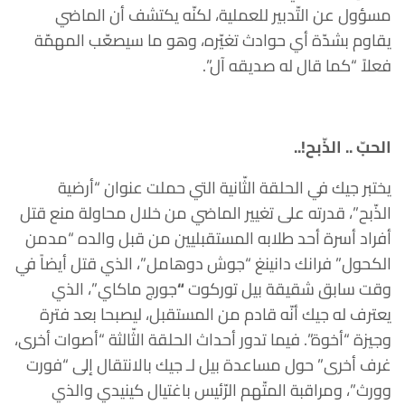
مسؤول عن التّدبير للعملية، لكنّه يكتشف أن الماضي
يقاوم بشدّة أي حوادث تغيّره، وهو ما سيصعّب المهمّة
فعلاً “كما قال له صديقه آل”.
الحبّ .. الذّبح!..
يختبر جيك في الحلقة الثّانية التي حملت عنوان “أرضية
الذّبح”، قدرته على تغيير الماضي من خلال محاولة منع قتل
أفراد أسرة أحد طلابه المستقبليين من قبل والده “مدمن
الكحول” فرانك دانينغ “جوش دوهامل”، الذي قتل أيضاً في
وقت سابق شقيقة بيل توركوت
“
جورج ماكاي”، الذي
يعترف له جيك أنّه قادم من المستقبل، ليصبحا بعد فترة
وجيزة “أخوة”. فيما تدور أحداث الحلقة الثّالثة “أصوات أخرى،
غرف أخرى” حول مساعدة بيل لـ جيك بالانتقال إلى “فورت
وورث”، ومراقبة المتّهم الرّئيس باغتيال كينيدي والذي