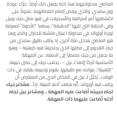
الماضي محاولاتهما هنا، كما يفعل ذلك أيضاً.. جرَّاء عودة
زوج سايدي، والذي يرفض إتمام انفصالهما، علاوةً على
اكتشافها أمر المراقبة والتّسجيلات في قبو منزل جيك وبيل.
وفي الحلقة التي تليها “الحقيقة”، يستعدّ “الأخوة” لمعرفة
تورط أوزوالد في محاولة اغتيال فاشلة للجنرال والكر، وها
هو الماضي يتدخل مرّة أخرى، إذ يطلب طليق سايدي من
جيك القدوم إلى منزلها الذي يحتجزها فيه كرهينة – وهو
ما يجعل من جيك مضطراً إلى الابتعاد عن المهمّة
الأساسية تاركاً إيّاها لـ بيل – ، يذهب جيك إلى منزل حبيبته
“الرّهينة”، يتواجه مع طليقها، يقوم وحبيبته بقتله، في ذات
الوقت.. يُخَيَّلُ لـ بيل في المكان الذي من المفترض أن
يراقب فيه أوزوالد، أنَّه شاهد أخته الميتة. إذاً..
مشاعر جيك
تجاه حبيبته أضاعت عليه المهمّة .. ومشاعر بيل تجاه
أخته أضاعت عليهما ذات المهمّة.