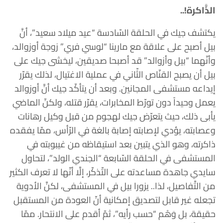
الذَّاكرة!..
يكتشف جيك في الحلقة السّادسة “عيد ميلاد سعيد”، أنَّ
بيل أصبح على علاقة مع مارينا “لوسي فري” زوجة أوزوالد،
وأنّهما “بيل وأزوالد” قد أصبحا صديقين، ليخشى جيك على
بيل أن يصبح القنّاص الثّاني في عملية الاغتيال، لذلك يقرّر
إيداعه مستشفى المجانين. وبعد أن يتأكّد جيك أنَّ أوزوالد
يعمل وحيداً دون تورّط المخابرات، يقرّر قتله، ولكنّ الماضي
يأبى ذلك، حيث يتعرّض جيك لهجوم من قبل وكيل رهانات
وعصابته، يؤدي لإصابته إصابة بالغة في الرّأس، ممّا يفقده
ذاكرته، وهو الذي يتبين بعد استيقاظه من غيبوبته في
المستشفى في الحلقة السّابعة “الجندي الولد”، لتحاول
سايدي جاهدة مساعدته على التّذكّر، إلَّا أنّها لا تعرف الكثير
من التَّفاصيل، لذا.. يزورا بيل في المستشفى، لكنَّ الأدوية
تجعله غير قابل لتصديق إمكانية أنّ العودة من المستقبل
حقيقة، بل وَهْم “حسب رأيه”، ثمّ أقدم على الانتحار. ممّا