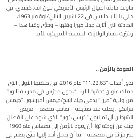
تناولت حادثة اغتيال الرئيس الأمريكي جون اف. كينيدي، في
ديلي بلازا بـ دالاس في 22 تشرين الثاني/نوفمبر 1963،
الحادثة التي أثارت جدلاً كبيراً وقتها – وحتّى وقتنا هذا –
وغيّرت مسار الولايات المتحدة الأمريكية للأبد.
العودة بالزّمن ..
تدور أحداث “11.22.63” عام 2016، في حلقتها الأولى التي
حملت عنوان “حفرة الأرنب”، حول مدرّس في مدرسة ثانوية
من ولاية “مين” يدعى جيك ابينج/جيمس أمبرسون “جيمس
فرانكو”، يطلب منه صديقه – صاحب مطعم – مريض
السّرطان آل تمبلتون “كريس كوبر” الذي شهد على انفصال
جيك عن زوجته توّاً، أن يعود بالزّمن إلى تكساس عام 1960
عبر خزانة في مطعمه – ما أن يدخل أحد إليها حتّى يصبح في