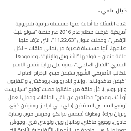
خيال علمي ..
هذه الأسئلة ما أجابت عنها مسلسلة درامية تلفزيونية
أمريكية، عُرضت مطلع عام 2016 عبر منصة “هولو للبثّ
الرّقمي”، وحملت عنوان “11.22.63”، التي عرّف عنها
صناعها، أنَّها مسلسلة قصيرة من ثماني حلقات – لكل
حلقة عنوان – قوامها “التّشويق والإثارة”، وعامودها
الفقري “الخيال العلمي
“،
مبنية على رواية بنفس الاسم
للكاتب الأمريكي الشّهير ستيفن كينغ، الإخراج العام لـ
“كيفن ماكدولاند”، وإنتاج (باد روبوت برودكشن، و تلفزيون
وارنر بروس)، كلّ حلقة من حلقاتها حملت توقيع “سيناريست
أو أكثر، ومخرج” مختلفين عن باقي الحلقات
،
وحمل العمل
توقيع المنتجين المنفّذين (جاي جاي ابرامز، وستيفن كينغ،
وبريان بيرك)، وبطولة (جيمس فرانكو، وكريس كوبر، وسارة
جادون، وجورج ماكاي، ودانيال ويبر، ولوسي فري، وجوش
دوهامل). هي واحدة من الأعمال التّلفزيونية النّادرة التي