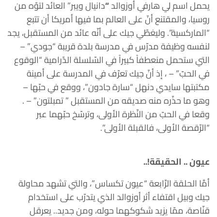
يحمل اسم لي هارفي أوزوالد
“
دانيال ويبر” العائد لتوّه من
روسيا، والمقتنع أنّ على العالم بما فيها أمريكا أن تتبع
“الماركسية”. وليغطّي جيك على أنّه عائد من المستقبل، يجد
لنفسه وظيفة مدرّس في مدرسة بلدة قريبة “جودي” –
التي ستحمل منعطفاً كبيراً في السّلسلة الدّرامية “الوقوع
في الحبّ” – ، إذ أنّ جيك تعرّف في المدرسة على أمينة
مكتبتها سايدي دنهل “سارة جادون”، ووقع في حبّها –
وهو ما حذّره منه صديقه من المستقبل ” تمبلتون” – .
وقعا في الحبّ من النّظرة الأولى، وترسّخ حبّهما عبر
“الرّقصة الأولى، فالقبلة الأولى”.
عيون .. الحقيقة!..
أمَّا الحلقة الرَّابعة “عيون تكساس”، والتي تشهد محاولة
جيك وبيل اقتفاء أثر أوزوالد الذي يتدرّب على استخدام
قنّاصة، ممّا يزيد شكوكهما حوله، ومن جديد.. يعرقل