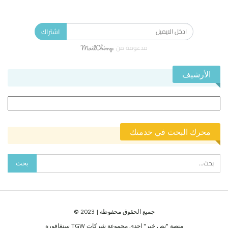
الاشتراك في النشرة الإخبارية ليصلك كل جديد.
اشتراك
مدعومة من
الأرشيف
الأرشيف
محرك البحث في خدمتك
جميع الحقوق محفوظة | 2023 ©
منصة "نص خبر" احدى مجموعة شركات TGW سنغافورة