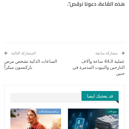
هذه القاعة، دعونا نرقص”.
مشاركة سابقة
المشاركة التالية
عملية الـ44 ساعة وآلاف
الساعات الذكية تشخص مرض
النازحين والبيوت المدمرة في
باركنسون مبكراً
جنين
قد يعجبك ايضا
منوعات
برامج ومسلسلات