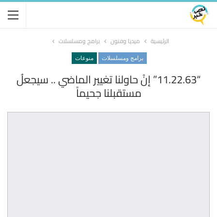
الرئيسية
ميديا وفنون
برامج ومسلسلات
برامج ومسلسلات
منوعات
“11.22.63” إنْ حاولنا تغيير الماضي .. سيجعلُ
مستقبلنا جحيماً