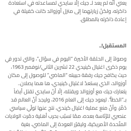
يعني أنّه لم يعد لـ جيك إلّا سايدي لمساعدته في استعادة
ذاكرته، ولكنّ زيارتهما إلى منزل أوزوالد كانت كفيلة في
إعادة ذاكرته بالمطلق.
المستقبل!..
وصولاً إلى الحلقة الأخيرة “اليوم في سؤال”، والتي تدور في
يوم ذكرى اغتيال كينيدي 22 تشرين الثاني/نوفمبر 1963،
حيث يكافح جيك رفقة حبيبته “الماضي” للوصول إلى مكان
أوزوالد، الذي يستعدّ لاغتيال كينيدي، ها هما يصلان..
يتعارك جيك مع أوزوالد ويقتله، إلّا أنّ سايدي تقتل أيضاً
بـ”الخطأ”. ليعود جيك إلى العام 2016، وليجد أنَّ العالم قد
دُمِّرَ، وأنَّ منع عملية اغتيال كيندي، نتج عنها تولّي سياسي
عنصري للرّئاسة بعده، ممّا تسبّب بحرب أهلية دمّرت الولايات
المتّحدة الأمريكية، وليقرّر العودة إلى الماضي، بغية