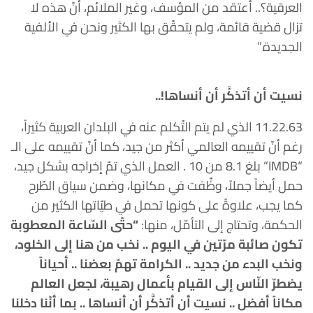
العرقية؟.. أعتقد من المؤسف، وغير الملائم، أنّ هذه لا
تزال قضية قائمة، ولم يتحقّق بها الكثير ونحن في الألفية
الجديدة.”
نسيت أن أتذكَّر أن أنساها!..
11.22.63 الذي لم يتم التّكلم عنه في البلدان العربية كثيراً،
رغم أنّ تقييمه العالمي أكثر من جيد، كما أنّ تقييمه على الـ
“IMDB” بلغ 8.1 من 10 . العمل الذي تمّ إخراجه بشكل جيد،
حمل أيضاً جملاً، وظِّفت في مكانها، وضمن سياق الطّرح
كما يجب، علاوةً على كونها تحمل في طيّاتها الكثير من
الحكمة، وتحتاج إلى التأمّل، منها:
“حتّى السّاعة المعطوبة
تكون صائبة مرّتين في اليوم .. نخب من هنا إلى الخلود،
ونخب البدء من جديد .. الكرامة تهمّ بعضنا .. أحياناً
يضطرّ النّاس إلى القيام بأعمال رهيبة، لجعل العالم
مكاناً أفضل .. نسيت أن أتذكَّر أن أنساها .. بما أنّنا دخلنا