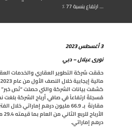
… ارتفاع بنسبة 77 ٪؜
3
أغسطس
2023
نورى
عيلال
–
دبي
حققت
شركة
التطوير
العقاري
والخدمات
العقا
مالية
إيجابية
خلال
النصف
الأول
من
عام
2023
،
كشفت
بيانات
الشركة
والتي
حصلت
“
نُص
خبر
”
مُسجلةً
ارتفاعاً
في صافي
أرباح
الشركة
بلغت
نس
مقارنةً
بـ
66.9
مليون
درهم
إماراتي
خلال
الفتر
الأرباح
للربع
الثاني
من
العام
بما
قيمته
29.4
م
درهم
إماراتي
.