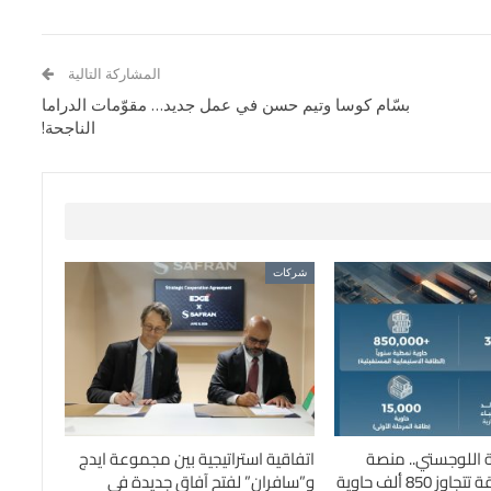
المشاركة التالية
بسّام كوسا وتيم حسن في عمل جديد… مقوّمات الدراما
الناجحة!
شركات
اللوجستي.. منصة
اتفاقية استراتيجية بين مجموعة ايدج
استراتيجية بطاقة تتجاوز 850 ألف حاوية
و”سافران” لفتح آفاق جديدة في