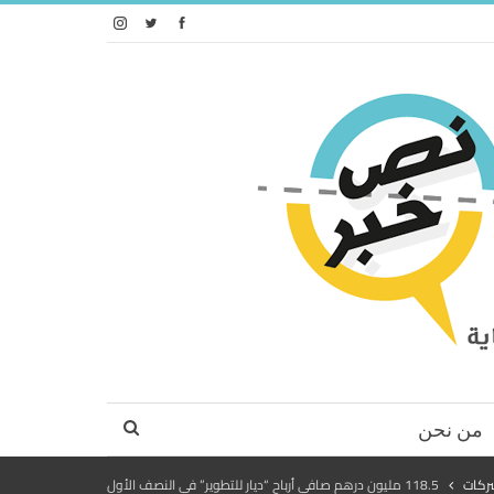
من نحن
ركات
118.5 مليون درهم صافي أرباح “ديار للتطوير” في النصف الأول