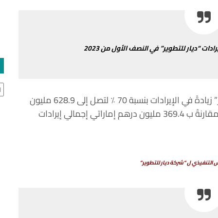
رادات
“
ديار
للتطوير
”
في
النصف
الأول
من
2023
ال
”
زيادةً
في
الإيرادات
بنسبة
70
٪
؜
لتصل
إلى
628.9
مليون
قارنةً
ب
369.4
مليون
درهم
إماراتي
إجمالي
إيرادات
س
التنفيذي
ل
“
شركة
ديار
للتطوير
“