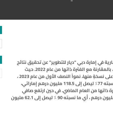
رية
في
إمارة
دبي
“
ديار
للتطوير
”
عن
تحقيق
نتائج
بالمقارنة
مع الفترة
ذاتها
من
عام
2022.
حيث
على
نسخةٍ
منها،
نمواً
النصف
الأول
من
عام
2023
،
بته
77
٪
؜
ليصل
إلى
118.5
مليون
درهم
إماراتي،
ة
ذاتها
من
العام
الماضي
.
في
حين
ارتفع
صافي
ليون
درهم
،
أي
ما
نسبته
90
٪
؜
ليصل
إلى
62.1
مليون