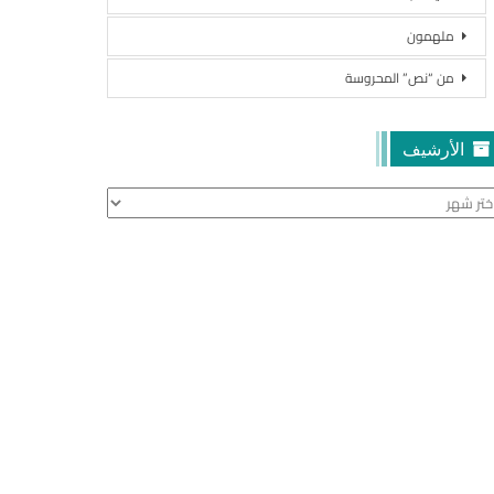
ملهمون
من “نص” المحروسة
الأرشيف
أرشيف