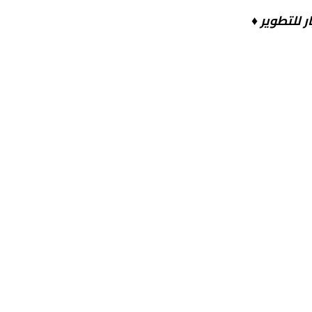
ر
للتطوير ♦