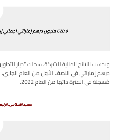
.9
628
مليون
درهم
إماراتي
اجمالي
إي
وبحسب
النتائج
المالية
للشركة،
سجلت
“
ديار
للتطوير
درهم
إماراتي
في
النصف
الأول
من
العام الجاري
،
م
مُسجلة
في
الفترة
ذاتها
من
العام
2022.
سعيد
القطامي،
الرئي