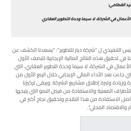
د
القطامي
:
الأعمال
في
الشركة،
لا
سيما
وحدة
التطوير
العقاري
ئيس
التنفيذي
ل
“
شركة
ديار
للتطوير
“: “
يسعدنا
الكشف
عن
ا
في
تحقيق
هذه
النتائج
المالية
الإيجابية
للنصف
الأول
الأعمال
في
الشركة،
لا
سيما وحدة
التطوير
العقاري،
التي
تي
جاءت
بعد
الأداء
المالي
الإيجابي
خلال
الربع
الأول
من
ة
وزيادة
وتيرة
إطلاق
مشاريع
الشركة
.
ويبقى
تركيزنا
لأطراف
المعنية والاستفادة
من
فرص
النمو
التي
يتيحها
اصل
الاستفادة
من
هذا
التقدم
وتحقيق
نجاح
أكبر
في
ر
والاقتصاد
المحلي
“.