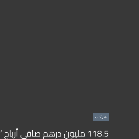
شركات
118.5 مليون درهم صافي أرباح “ديار للتطوير” في النصف الأول