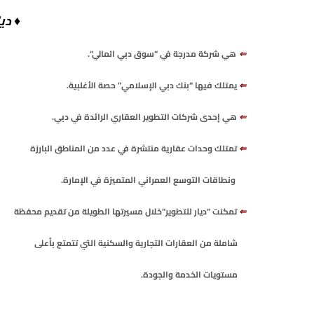
♦ ديا
⇐
هي
شركة
مدرجة
في
“
سوق
دبي
المالي
“.
⇐
يمتلك
فيها
“
بنك
دبي
الإسلامي
”
حصة
الأغلبية
.
⇐
هي
إحدى
شركات
التطوير
العقاري
الرائدة
في
دبي
.
⇐
تمتلك
وحدات
عقارية
منتشرة
في
عدد
من
المناطق
البارزة
ونطاقات
التوسع
العمراني
المتميزة
في
الإمارة
.
⇐
تمكنت
“
ديار
للتطوير
“
خلال
مسيرتها
الطويلة
من
تقديم
محفظة
شاملة
من
العقارات
التجارية
والسكنية
التي
تتمتع
بأعلى
مستويات
الخدمة
والجودة
.