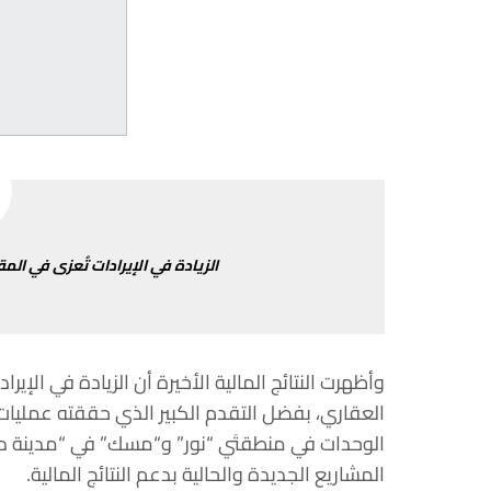
الزيادة
في
الإيرادات
تُعزى
في
المق
وأظهرت
النتائج
المالية
الأخيرة
أن
الزيادة
في
الإيراد
العقاري،
بفضل
التقدم
الكبير
الذي
حققته
عمليات
الوحدات
في
منطقتَي
“
نور
”
و
“
مسك
”
في
“
مدينة
د
المشاريع
الجديدة
والحالية
بدعم
النتائج
المالية
.