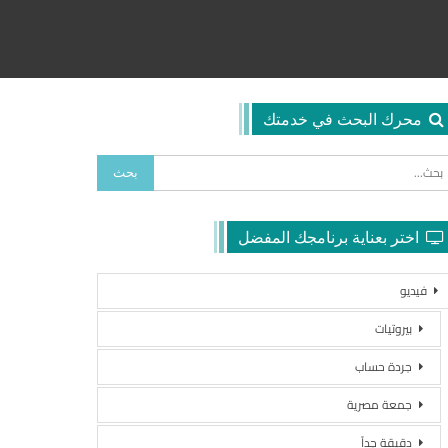
محرك البحث في خدمتك
اختر بعناية برنامجك المفضل
فيديو
بيروتيات
جردة حساب
جمعة مصرية
دقيقة جداً