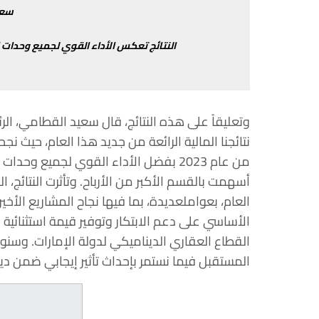
سعي
النتائج
تعكس
الأداء
القوي
لجميع
وحدات
وتعليقاً
على
هذه
النتائج،
قال
سعيد
القطامي،
الر
نتائجنا
المالية
الرائعة
من
جديد
هذا العام،
حيث
نجحن
من
عام
2023
بفضل
الأداء
القوي
لجميع
وحدات
أسهمت
بالقسم
الأكبر
من
الأرباح
.
وتأثرت
النتائج،
ال
العام،
بعوامل
عديدة،
بما
فيها
نجاح
المشاريع
الأخير
الأساسي
على
دعم
الابتكار
وتوفير
قيمة
استثنائية
ل
القطاع
العقاري
الديناميكي
لدولة
الإمارات
.
وسنو
المستقبل فيما
نستمر
بإحداث
تأثير
إيجابي
ضمن
ديا