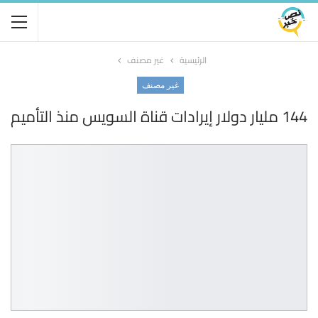
الرئيسية
غير مصنف
غير مصنف
144 مليار دولار إيرادات قناة السويس منذ التأميم