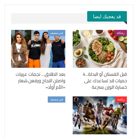
قد يعجبك ايضا
رشاقة
غير مصنف
قبل الفستان أو البدلة.. 4
بعد الطلاق… نجمات عربيات
حميات قد تساعدك على
واصلن النجاح ورفعن شعار
خسارة الوزن بسرعة
«الأم أولًا»
رياضة
غير مصنف