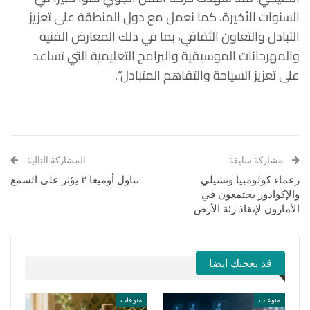
السنوات
الأخيرة،
كما نعمل
مع
دول
المنطقة
على
تعزيز
التبادل
والتعاون
الثقافي،
بما
في
ذلك
المعارض
الفنية
والمهرجانات
الموسيقية
والبرامج
التعليمية
التي
تساعد
على
تعزيز السياحة
والتفاهم
المتبادل
“.
مشاركة سابقة
المشاركة التالية
زعماء كولومبيا وتشيلي
تناول أوميغا ٣ يؤثر على السمع
والإكوادور يجتمعون في
الأمازون لإنقاذ رئة الأرض
قد يعجبك ايضا
منوعات
منوعات