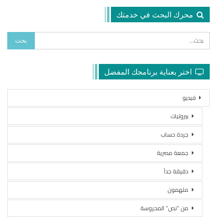
محرك البحث في خدمتك
اختر بعناية برنامجك المفضل
فيديو
بيروتيات
جردة حساب
جمعة مصرية
دقيقة جداً
ملهمون
من “نص” المحروسة