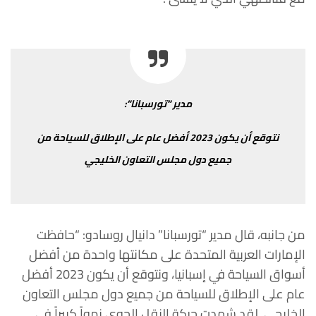
مدير
“
تورسبانا
“:
نتوقع
أن
يكون
2023
أفضل
عام
على
الإطلاق
للسياحة
من
جميع
دول
مجلس
التعاون
الخليجي
من
جانبه،
قال
مدير
“
تورسبانا
”
دانيال
روسادو
: “
حافظت
الإمارات
العربية
المتحدة
على
مكانتها
واحدة
من
أفضل
أسواق
السياحة
في
إسبانيا،
ونتوقع
أن يكون
2023
أفضل
عام
على
الإطلاق
للسياحة
من
جميع
دول
مجلس
التعاون
الخليجي
.
لقد
شهدت
حركة
النقل
الجوي
نمواً
كبيراً
في