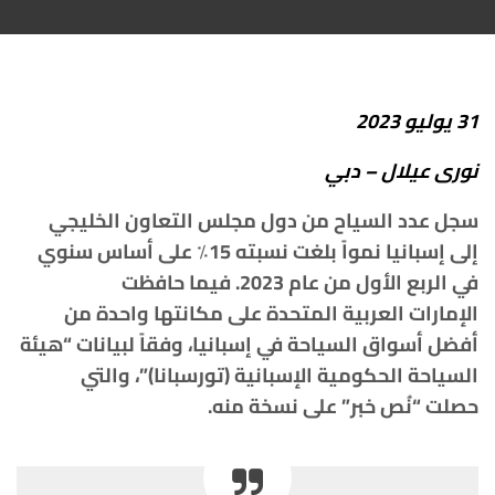
31
يوليو
2023
نورى
عيلال
–
دبي
سجل
عدد
السياح
من
دول
مجلس
التعاون
الخليجي
إلى
إسبانيا
نمواً
بلغت
نسبته
15
٪
؜
على
أساس
سنوي
في
الربع
الأول
من
عام
2023.
فيما
حافظت
الإمارات
العربية
المتحدة
على
مكانتها
واحدة
من
أفضل
أسواق
السياحة
في
إسبانيا،
وفقاً
لبيانات
“
هيئة
السياحة
الحكومية
الإسبانية
(
تورسبانا
)”
،
والتي
حصلت
“
نُص
خبر
”
على
نسخة
منه
.