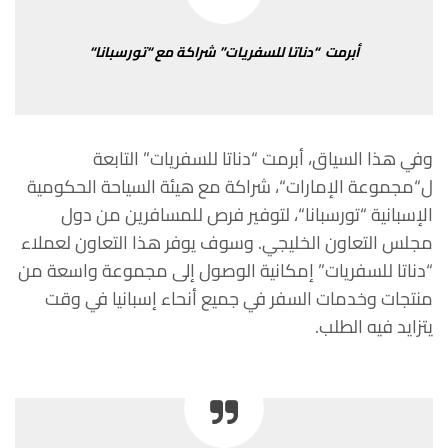
أبرمت
“
دناتا
للسفريات
”
شراكة
مع
“
تورسبانا
“
وفي
هذا
السياق،
أبرمت
“
دناتا
للسفريات
”
التابعة
ل
“
مجموعة
الإمارات
“
،
شراكة
مع
هيئة
السياحة
الحكومية
الإسبانية
“
تورسبانا
“
،
لتوفير
فرص
للمسافرين من
دول
مجلس
التعاون
الخليجي
.
وسوف
يوفر
هذا
التعاون
لعملاء
“
دناتا
للسفريات
”
إمكانية
الوصول
إلى
مجموعة
واسعة
من
منتجات
وخدمات
السفر
في جميع
أنحاء
إسبانيا
في
وقت
يتزايد
فيه
الطلب
.