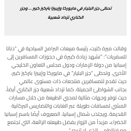
تحظى
جزر
البليار
في
مايوركا
وإيبيزا
بتركيز
كبير
…
وجزر
الكناري
تزداد
شعبية
وقالت
ميرة
كتيت،
رئيسة
مبيعات
البرامج
السياحية
في
“
دناتا
للسفريات
“: “
نشهد
زيادة
كبيرة
في
حجوزات
المسافرين
إلى
إسبانيا
من
دولة
الإمارات
ودول مجلس
التعاون
الخليجي
الأخرى
.
وتحظى
“
جزر
البليار
”
في
مايوركا
وإيبيزا
بتركيز
كبير،
حيث
تقدم
للمسافرين
منتجعات
ذات
مستوى
عالمي
بجانب
الشواطئ
الجميلة
.
كما
تزداد
شعبية
جزر
الكناري
أيضاً،
حيث
توفر
وجهات
مثالية
لمحبي
الطبيعة
من
خلال
مسارات
المشي
لمسافات
طويلة
عبر
الغابات والتضاريس
البركانية
القديمة
.
ويجتذب
شمال
إسبانيا،
المعروف
أيضًا
باسم
إسبانيا
الخضراء،
مزيداً
من
الزوار
بفضل
طبيعته
الرائعة،
التي
تجتمع
مع
فن
الطهي
الذي
لا
يُنسى
“.