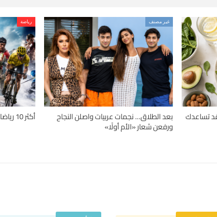
غير مصنف
رياضة
دلة.. 4 حميات قد تساعدك
بعد الطلاق… نجمات عربيات واصلن النجاح
أكثر 10 رياضات تسبباً للإصابات حول العالم
ورفعن شعار «الأم أولًا»