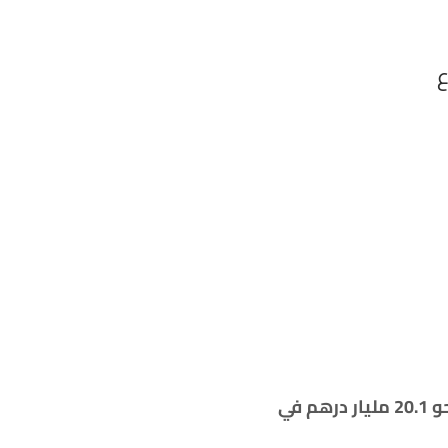
تخطت مكاسب أسواق المال الإماراتية خلال الأسبوع الراهن، 22 مليار درهم ، موزعة بنحو 20.1 مليار درهم في