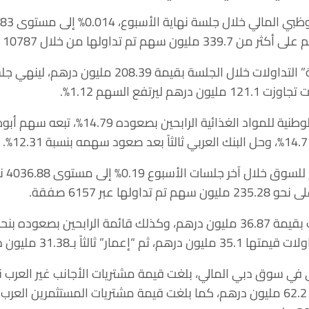
وتصدر سهم “العالمية القابضة” التداولات خلال الجلس
وتصدر سهم شركة “فودكو” الوطنية للمواد الغذائي
وفي دب