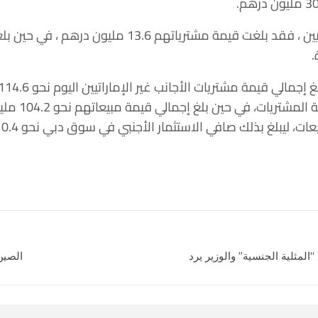
.
نسبته 37.18% م
 “المثلية الجنسية” والوزير يرد
الصين