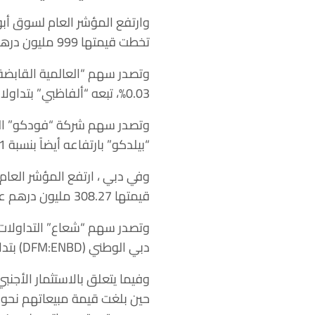
تخطت قيمتها 999 مليون درهم على أكثر من 339.7 مليون سهم تم تداولها من خلال 10787 صفقة.
0.03%، تبعه “ألفاظبي” بتداولات تجاوزت 121.1 مليون درهم ليرتفع السهم 1.12%.
“بيلدكو” بارتفاعه أيضاً بنسبة 14.71%، وحل البنك العربي ثالثاً بعد صعود سهمه بنسبة 12.31%.
قيمتها 308.27 مليون درهم على نحو 235.28 مليون سهم تم تداولها عبر 6157 صفقة.
دبي الوطني (DFM:ENBD) بتداولات قيمتها 35.1 مليون درهم، ثم “إعمار” ثالثاً بـ31.38 مليون درهم.