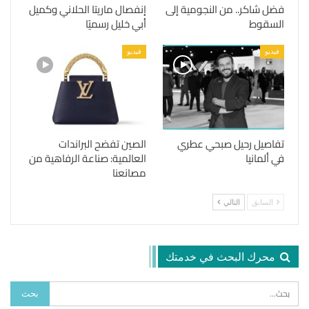
فضل شاكر.. من النجومية إلى
إنفصال ماريتا الحلاني وكميل
السقوط
أبي خليل رسميًا
فيديو
فيديو
تفاصيل رحيل صبحي عطري
الصين تفضح البراندات
في ألمانيا
العالمية: صناعة الرفاهية من
مصانعنا
السابق
التالي
محرك البحث في خدمتك