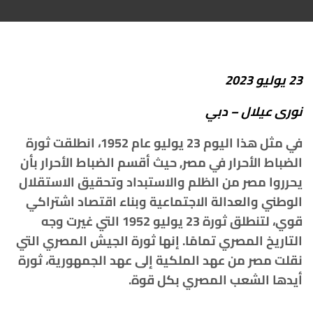
23
يوليو
2023
نورى
عيلال
–
دبي
في
مثل
هذا
اليوم
23
يوليو
عام
1952،
انطلقت
ثورة
الضباط
الأحرار
في
مصر
,
حيث
أقسم
الضباط
الأحرار
بأن
يحرروا
مصر
من
الظلم والاستبداد
وتحقيق
الاستقلال
الوطني
والعدالة
الاجتماعية
وبناء
اقتصاد
اشتراكي
قوي،
لتنطلق
ثورة
23
يوليو
1952
التي
غيرت
وجه
التاريخ
المصري
تمامًا.
إنها
ثورة
الجيش
المصري
التي
نقلت
مصر
من
عهد
الملكية
إلى
عهد
الجمهورية،
ثورة
أيدها
الشعب
المصري
بكل
قوة
.