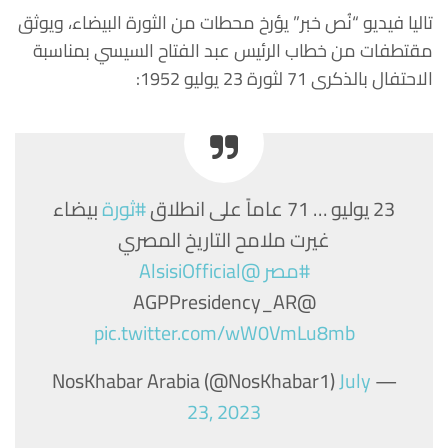
تاليا
فيديو
“
نُص
خبر
”
يؤرخ
محطات
من
الثورة
البيضاء،
ويوثق
مقتطفات
من
خطاب
الرئيس
عبد
الفتاح
السيسي
بمناسبة
الاحتفال
بالذكرى
71
لثورة
23
يوليو
1952:
23 يوليو … 71 عاماً على انطلاق
#ثورة
بيضاء
غيرت ملامح التاريخ المصري
#مصر
@AlsisiOfficial
@AGPPresidency_AR
pic.twitter.com/wW0VmLu8mb
July
— NosKhabar Arabia (@NosKhabar1)
23, 2023