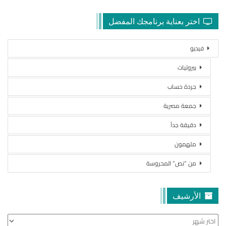
اختر بعناية برنامجك المفضل
فيديو
بيروتيات
جردة حساب
جمعة مصرية
دقيقة جداً
ملهمون
من “نص” المحروسة
الأرشيف
الأرشيف