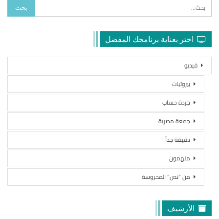
اختر بعناية برنامجك المفضل
فيديو
بيروتيات
جردة حساب
جمعة مصرية
دقيقة جداً
ملهمون
من “نص” المحروسة
الأرشيف