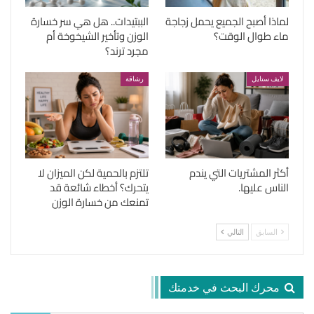
لماذا أصبح الجميع يحمل زجاجة
الببتيدات.. هل هي سر خسارة
ماء طوال الوقت؟
الوزن وتأخير الشيخوخة أم
مجرد ترند؟
لايف ستايل
رشاقة
أكثر المشتريات التي يندم
تلتزم بالحمية لكن الميزان لا
الناس عليها.
يتحرك؟ أخطاء شائعة قد
تمنعك من خسارة الوزن
السابق
التالي
محرك البحث في خدمتك