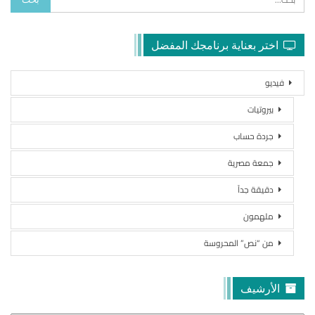
اختر بعناية برنامجك المفضل
فيديو
بيروتيات
جردة حساب
جمعة مصرية
دقيقة جداً
ملهمون
من “نص” المحروسة
الأرشيف