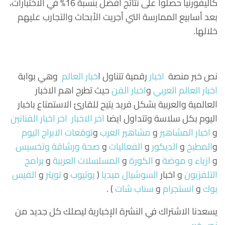
كاليفورنيا حصلوا على نتائج أفضل بنسبة 16% في الاختبارات،
بعد أسابيع الممارسة التي أجريت الأبحاث والتجارب عليهم
خلالها.
نص خبر منصة
اخبار
رقمية تتناول
ا
خبار العالم
وهي بوابة
اخبار العالم العربي
و
اخبار الفن
حيث تطرح اهم الاخبار
العالمية والعربية بشكل فريد يتيح للقارئ الاستمتاع باخبار
اليوم بكل سلاسة وتتداول ايضا
اخر الاخبار
اخر اخبار الفنانين
و
اخبار المشاهير
و
مشاهير العرب
و
توقعات الابراج اليوم
و
المطبخ
و
الديكور
و
الفعاليات
و
صحة ورشاقة وتخسيس
و
ازياء و موضة
و
الكورة
و
المسلسلات العربية
و
برامج
التلفزيون
و اخبار
السوشيال ميديا
(
يوتيوب
و
تويتر
و
الفيس
بوك
و
انستجرام
و
سناب شات
) .
يسعدنا الاشتراك في النشرة الإخبارية ليصلك كل جديد من