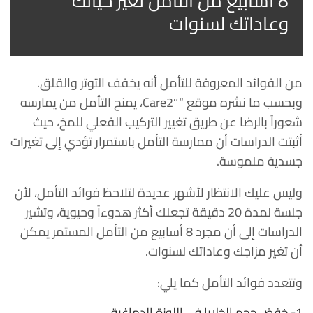
8 أسابيع من التأمل تغير حياتك
وعاداتك لسنوات
من الفوائد المعروفة للتأمل أنه يخفف التوتر والقلق.
وبحسب ما نشره موقع “Care2″، يمنح التأمل من يمارسه
شعوراً بالرضا عن طريق تغيير التركيب الفعلي للمخ، حيث
أثبتت الدراسات أن ممارسة التأمل باستمرار تؤدي إلى تغيرات
جسدية ملموسة.
وليس عليك الانتظار لأشهر عديدة لتلاحظ فوائد التأمل، لأن
جلسة لمدة 20 دقيقة تجعلك أكثر هدوءاً وحيوية، وتشير
الدراسات إلى أن مجرد 8 أسابيع من التأمل المستمر يمكن
أن تغير مزاجك وعاداتك لسنوات.
وتتعدد فوائد التأمل كما يلي:
1- خفض حجم الخلايا في اللوزة الدماغية