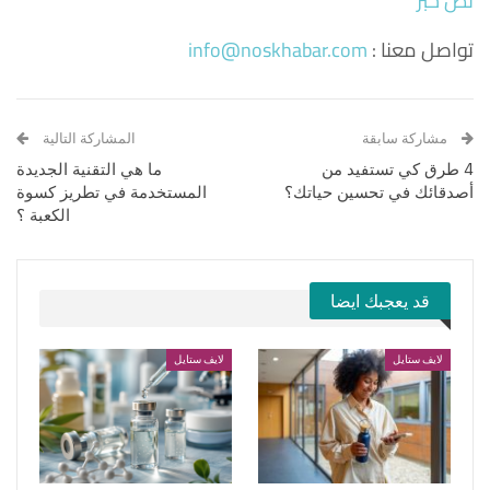
نص خبر
تواصل معنا :
info@noskhabar.com
مشاركة سابقة
المشاركة التالية
4 طرق كي تستفيد من
ما هي التقنية الجديدة
أصدقائك في تحسين حياتك؟
المستخدمة في تطريز كسوة
الكعبة ؟
قد يعجبك ايضا
لايف ستايل
لايف ستايل