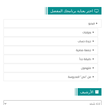
اختر بعناية برنامجك المفضل
فيديو
بيروتيات
جردة حساب
جمعة مصرية
دقيقة جداً
ملهمون
من “نص” المحروسة
الأرشيف
الأرشيف