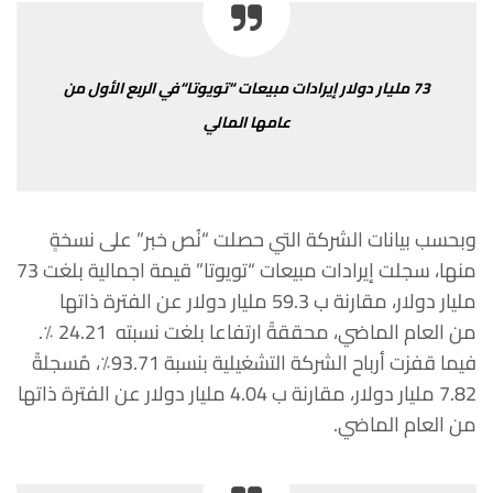
73
مليار
دولار
إيرادات
مبيعات
“
تويوتا
“
في
الربع
الأول
من
عامها
المالي
وبحسب
بيانات
الشركة
التي
حصلت
“
نُص
خبر
”
على
نسخةٍ
منها،
سجلت
إيرادات
مبيعات
“
تويوتا
” قيمة اجمالية بلغت 73
مليار
دولار،
مقارنة
ب
59.3
مليار
دولار
عن
الفترة
ذاتها
من
العام
الماضي،
محققةً
ارتفاعا
بلغت
نسبته
24.21
٪
؜.
فيما
قفزت
أرباح
الشركة
التشغيلية
بنسبة
93.71
٪
،
مُسجلةً
7.82
مليار
دولار،
مقارنة
ب
4.04
مليار
دولار
عن
الفترة
ذاتها
من
العام
الماضي
.