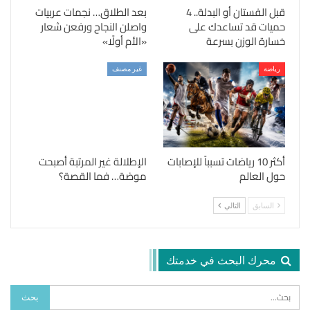
قبل الفستان أو البدلة.. 4
بعد الطلاق… نجمات عربيات
حميات قد تساعدك على
واصلن النجاح ورفعن شعار
خسارة الوزن بسرعة
«الأم أولًا»
رياضة
غير مصنف
أكثر 10 رياضات تسبباً للإصابات
الإطلالة غير المرتبة أصبحت
حول العالم
موضة… فما القصة؟
السابق
التالي
محرك البحث في خدمتك