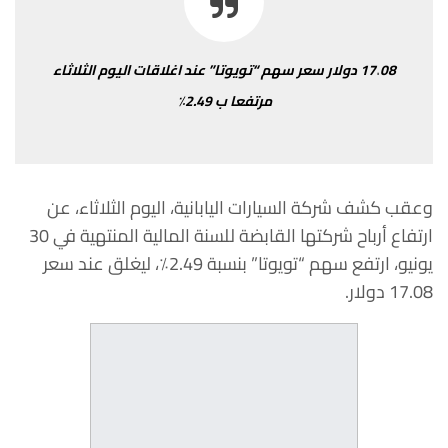
.
08
17
دولار
سعر
سهم
“
تويوتا
”
عند
اغلاقات
اليوم
الثلاثاء
مرتفعا
ب
2.49
٪
وعقب
كشف
شركة
السيارات
اليابانية،
اليوم
الثلاثاء،
عن
ارتفاع
أرباح
شركتها
القابضة للسنة المالية المنتهية في 30
يونيو،
ارتفع
سهم
“
تويوتا
”
بنسبة
2.49
٪
،
ليغلق
عند سعر
17.08
دولار
.