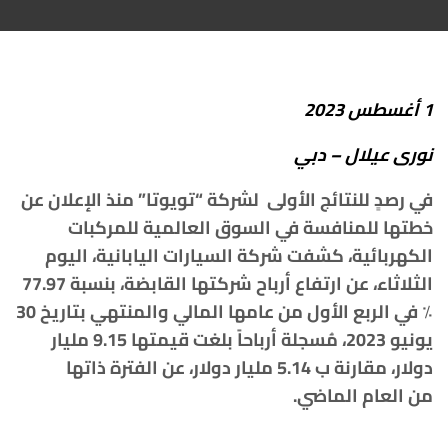
1
أغسطس
2023
نورى
عيلال
–
دبي
في رصدٍ
للنتائج
الأولى
لشركة
“
تويوتا
”
منذ
الإعلان
عن
خطتها
للمنافسة
في
السوق
العالمية
للمركبات
الكهربائية،
كشفت
شركة
السيارات
اليابانية،
اليوم
الثلاثاء،
عن
ارتفاع
أرباح
شركتها
القابضة،
بنسبة
77.97
٪
؜
في
الربع
الأول
من
عامها
المالي
والمنتهي
بتاريخ
30
يونيو
2023
،
مُسجلة
أرباحاً
بلغت
قيمتها
9.15
مليار
دولار،
مقارنة
ب
5.14
مليار
دولار،
عن
الفترة
ذاتها
من
العام
الماضي
.