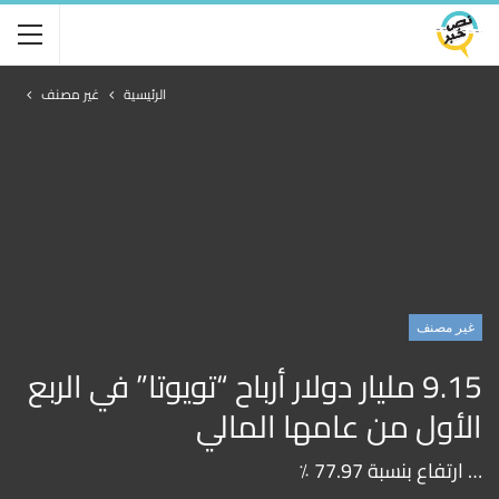
الرئيسية
غير مصنف
غير مصنف
9.15 مليار دولار أرباح “تويوتا” في الربع
الأول من عامها المالي
… ارتفاع بنسبة 77.97 ٪