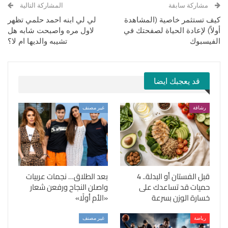
مشاركة سابقة
المشاركة التالية
كيف تستثمر خاصية (المشاهدة
لي لي ابنه احمد حلمي تظهر
أولاً) لإعادة الحياة لصفحتك في
لاول مره واصبحت شابه هل
الفيسبوك
تشيبه والديها ام لا؟
قد يعجبك ايضا
رشاقة
غير مصنف
قبل الفستان أو البدلة.. 4
بعد الطلاق… نجمات عربيات
حميات قد تساعدك على
واصلن النجاح ورفعن شعار
خسارة الوزن بسرعة
«الأم أولًا»
رياضة
غير مصنف