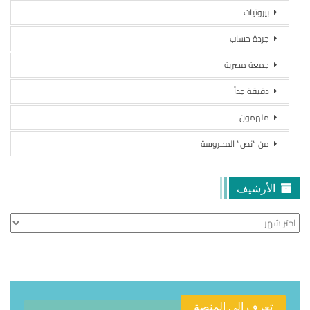
بيروتيات
جردة حساب
جمعة مصرية
دقيقة جداً
ملهمون
من “نص” المحروسة
الأرشيف
الأرشيف
تعرف الى المنصة