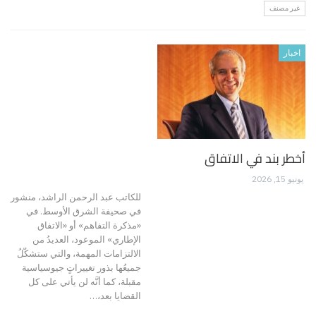
غير مصنف
اخبار
أخطر بند في الاتفاق
يونيو 15, 2026
للكاتب عبد الرحمن الراشد، منشور
في صحيفة الشرق الأوسط. في
«مذكرة التفاهم» أو «الاتفاق
الإطاري» الموعود، العديدُ من
الالتزامات المهمة، والتي ستشكّلُ
جميعُها بذور تغييراتٍ جيوسياسية
مقبلة، كما أنَّه لن يأتي على كل
القضايا بعد،…