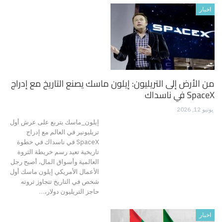
اخبار
من الأرض إلى التريليون: إيلون ماسك يصنع التاريخ مع إدراج
SpaceX في ناسداك
يونيو 12, 2026
إيلون_ماسك يتربع على عرش أول
تريليونير في العالم مع إدراج
SpaceX في ناسداك في خطوة
تاريخية تعيد رسم خريطة الثروة
العالمية وأسواق المال، أصبح رجل
الأعمال الأمريكي إيلون ماسك أول
شخص في التاريخ تتجاوز ثروته
حاجز التريليون دولار،…
اخبار