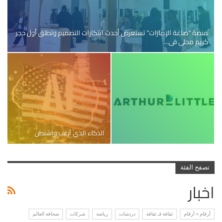
منصة “صاغة الإمارات” تستعرض أحدث ابتكارات التصميم وتطلق أول حجر
كريم محلي في…
الذكاء الذي أرعب واشنطن
تصفح الفئة
اخبار
أرقام × أرقام
ثقافة فـ ثقافة
دردشات
رياضة
شركات
صحافة العالم