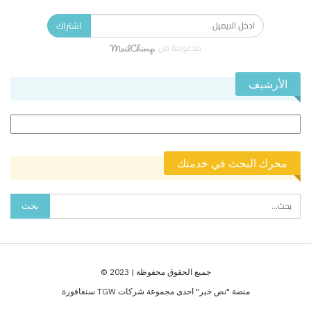
اشتراك
مدعومة من
الأرشيف
الأرشيف
محرك البحث في خدمتك
جميع الحقوق محفوظة | 2023 ©
منصة "نص خبر" احدى مجموعة شركات TGW سنغافورة