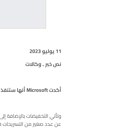
11 يوليو 2023
نص خبر ـ وكالات
أكدت Microsoft أنها ستنفذ عملية تسريح جديدة وذلك بعد أسبوع من بدء عامها المالي 2024.
عن عدد صغير من التسريحات ف