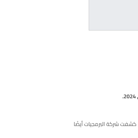
 المعلن عنها في يناير والتي مست 10 آلاف عامل، إذ كشفت شركة البرمجيات أيضًا