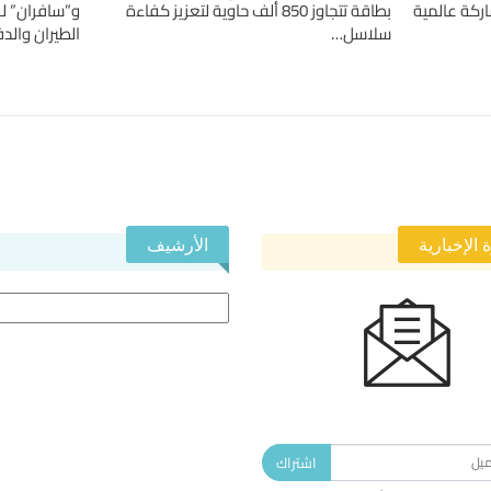
بطاقة تتجاوز 850 ألف حاوية لتعزيز كفاءة
و”سافران” ل
سلاسل…
الطيران والدف
 الإخبارية
الأرشيف
الأرشيف
 في النشرة الإخبارية ليصلك كل جديد.
اشتراك