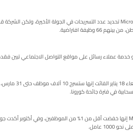
هذا ورفض متحدث باسم Microsoft تحديد عدد التسريحات في الجولة الأخيرة، ولكن ا
خدمة عملاء رسائل على مواقع التواصل الاجتماعي تبين فقد
وكان Microsoft قد قالت 
حابية في فترة جائحة كورونا.
في يوليو 2022، قالت Microsoft إنها خفضت أقل من 1% من الموظفين،
1000 عامل.