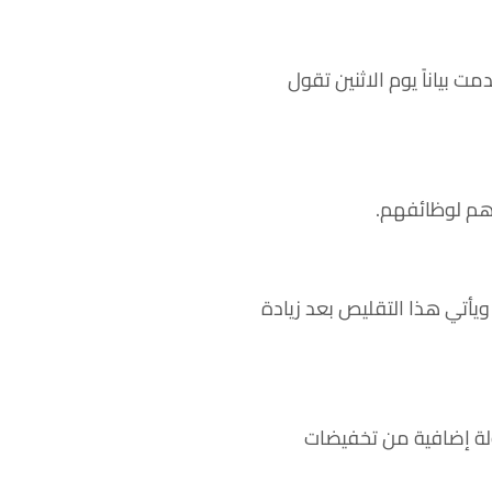
لشركة قدمت بياناً يوم الاثنين تقول
هم لوظائفهم.
الأربعاء 18 يناير الفائت إنها ستسرح 10 آلاف موظف حتى 31 مارس، ويأتي هذا التقليص بعد زيادة
 وفي أكتوبر أكدت جولة إضافية من تخفيضات