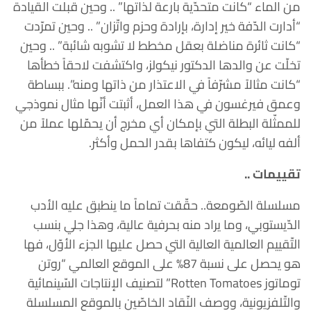
من الماء “كانت متحدّية بارعة لذاتها” .. وحين قبلت القيادة
“أدارت الدّفة خير إدارة، بإرادة وحزم واتّزان” .. وحين تمرّدت
“كانت ثائرة مناضلة بعقل مخطط لا تشوبه شائبة” .. وحين
تخلّت عن والدها الدكتور نيكولز، واكتشفت لاحقاً خطأها
“كانت مثالاً مشرّفاً في الاعتذار من ذاتها ومنه”. ببساطة
وعمق فيرغسون في هذا العمل، أثبتت أنّها مثال نموذجي
للممثّلة البطلة التي بإمكان أي مخرج أن يحمّلها عملاً من
ألفه ليائه، ليكون كتفاها بقدر الحمل وأكثر.
تقييمات ..
مسلسلة الصّومعة.. حقّقت تماماً ما ينطبق عليه الأدب
الدّيستوبي، وما يراد منه بحرفية عالية، وهذا جلي بنسب
التّقييم العالمية العالية التي حصل عليها الجزء الأوّل، فها
هو يحصل على نسبة 87% على الموقع العالمي “روتن
توماتوز Rotten Tomatoes” لتصنيف الإنتاجات السّينمائية
والتّلفزيونية، ووصف النّقاد الخاصّين بالموقع المسلسلة