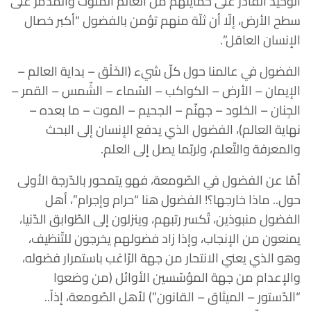
الوحيد القادر على حمايتهم من العالم الملوّث والمدمّر على
سطح الأرض، إلّا أن ثلّة منهم تؤمن بالفضول “أكبر خصال
الإنسان العاقل”.
الفضول في عالمنا حول كلّ شيء (الخَلْق – بداية العالم –
الإيمان – الأرض – الكواكب – السّماء – الشّمس – القمر –
الجِنان – الخلود – جهنّم – الجحيم – الموت – ما بعده –
نهاية العالم)، الفضول الذي يدفع الإنسان إلى البحث
والمعرفة والتّعلم، ولربّما يصل إلى العلم.
أمّا عن الفضول في الصّومعة، فهو يتمحور بالدّرجة الأولى
حول.. ماذا خارجها؟! الفضول هنا “حرام وإجرام”، أهل
الفضول منبوذين، تُكسر رتبهم، وينزلون إلى الطّوابق الدّنيا،
يمنعون من الإنجاب، وإذا زاد فضولهم يخرجون للتّنظيف،
وهو الذي يعني الانتحار من جهة الرّاغب باستمرار فضوله،
والإعدام من جهة المؤسّسين الأوائل (من وضعوا
“الدّستور – الميثاق – القانون”) لأهل الصّومعة، إذاً..