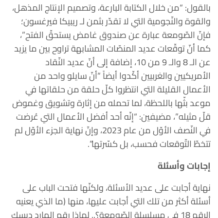
بالقول: “من خلال الكتابة البارعة، وتصميم الإنتاج المذهل،
والقوة والنّجومية التي لا تقدّر بثمن لـ ريبيكا فيرغسون؛
فإنّ الصّومعة عبارة عن صندوق غامض يستحقّ الفتح”،
كما أنّ توقّعات عديد المنصّات المشابهة تراوح بين ما يزيد
عن الـ 8 والـ 9 من 10، إضافة إلى أنّ عديد النّقاد
الأمريكيين والغربيين أكّدوا أيضاً “أنّ سايلو واحد من
الأعمال القليلة التي انتظروا كلّ حلقة من حلقاتها في
موعد بثّها باللحظة، لما تحمله من إثارة وتشويق وغموض
قلّ مثيله”، مضيفين: “إنّه أحد أفضل الأعمال التي عُرضت
في النّصف الأوّل من عام 2023، وإنّ نهاية الجزء الأوّل لم
تتخطّ التّوقعات فحسب، بل كسّرتها”.
إجابات وأسئلة
نهاية أجابت على عديد الأسئلة، ولكنّها فتحت الباب على
أسئلة أكثر من تلك التي أجابت عليها، منها (ما الذي يعنيه
الرقم 18 في مسلسلة الصّومعة؟.. لماذا رقم الهارد ديسك