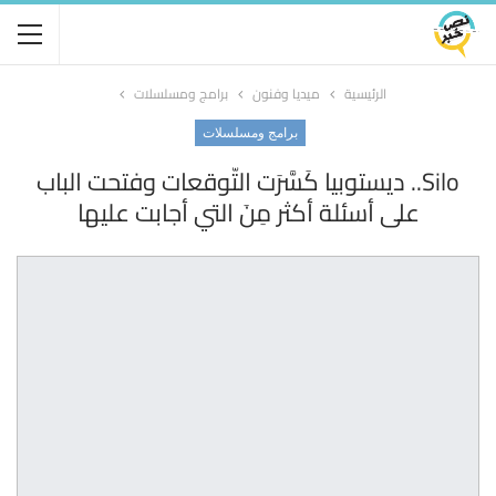
الرئيسية
ميديا وفنون
برامج ومسلسلات
برامج ومسلسلات
Silo.. ديستوبيا كَسَّرَت التّوقعات وفتحت الباب
على أسئلة أكثر مِنَ التي أجابت عليها