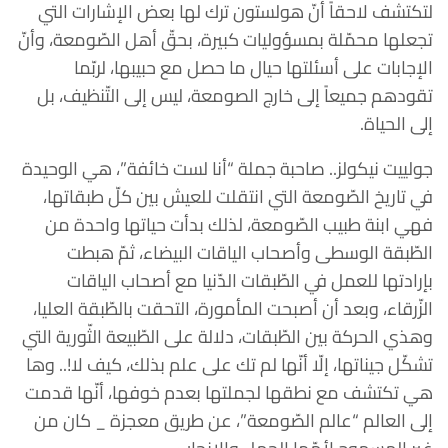
لتكتشف لاحقاً أنّ هولستون ترك لها بعض الإشارات التي
تجعلها محمّلة بمسؤوليات كبيرة، بحقّ أهل الصّومعة، وأنّ
الإجابات على أسئلتها حيال ما حصل مع حبيبها، لربّما
تقودهم جميعاً إلى خارج الصومعة، ليس إلى التّنظيف، بل
إلى الحياة.
جولييت نيكولز.. صاحبة جملة “أنا لست خائفة”، هي الوحيدة
في تاريخ الصّومعة التي انتقلت للعيش بين كلّ طبقاتها،
فهي ابنة طبيب الصّومعة، لذلك بدأت حياتها واحدة من
الطّبقة الوسطى وأصحاب الياقات البيضاء، ثمّ هبطت
بإرادتها للعمل في الطّبقات الدّنيا مع أصحاب الياقات
الزّرقاء، وبعد أن أصبحت المأمورة، التحقت بالطّبقة العليا،
وهذي الحركة بين الطّبقات، دلالة على الطّبيعة الثّورية التي
تشكّل جيناتها، إلّا أنّها لم تك على علم بذلك، كيف لا!.. وها
هي تكتشف مع نطقها لجملتها بعدم خوفها، أنّها قدمت
إلى العالم “عالم الصّومعة”، عن طريق معجزة _ كان من