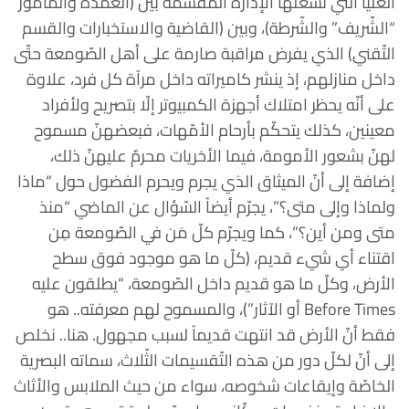
العليا التي تشغلها الإدارة المقسّمة بين (العمدة والمأمور
“الشّريف” والشّرطة)، وبين (القاضية والاستخبارات والقسم
التّقني) الذي يفرض مراقبة صارمة على أهل الصّومعة حتّى
داخل منازلهم، إذ ينشر كاميراته داخل مرآة كل فرد، علاوة
على أنّه يحظر امتلاك أجهزة الكمبيوتر إلّا بتصريح ولأفراد
معينين، كذلك يتحكّم بأرحام الأمّهات، فبعضهنّ مسموح
لهنّ بشعور الأمومة، فيما الأخريات محرمٌ عليهنّ ذلك،
إضافة إلى أنّ الميثاق الذي يجرم ويحرم الفضول حول “ماذا
ولماذا وإلى متى؟”، يجرّم أيضاً السّؤال عن الماضي “منذ
متى ومن أين؟”، كما ويجرّم كلّ مَن في الصّومعة مِن
اقتناء أي شيء قديم، (كلّ ما هو موجود فوق سطح
الأرض، وكلّ ما هو قديم داخل الصّومعة، “يطلقون عليه
Before Times أو الآثار”)، والمسموح لهم معرفته.. هو
فقط أنّ الأرض قد انتهت قديماً لسبب مجهول. هنا.. نخلص
إلى أنّ لكلّ دور من هذه التّقسيمات الثّلاث، سماته البصرية
الخاصّة وإيقاعات شخوصه، سواء من حيث الملابس والأثاث