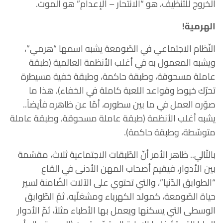
الخروج للتّنظيف، هو “الانتحار – الإعدام” هو الموت.
الهرمية!
النّظام الاجتماعي في الصّومعة يشبه اسمها “هرمي”،
ويشبه المعمول به في أغلب الأنظمة العالمية (طبقة
عاملة مسحوقة، وطبقة حاكمة، وطبقة خفية مسيطرة
تحرّك خيوط وقواعد اللعبة كاملة في الخفاء)، هذا ما
صوّره العمل في ما بين سطوره، أمّا عن ظاهره فأيضاً..
يشبه أغلب الأنظمة (طبقة عاملة مسحوقة، وطبقة عاملة
متوسّطة، وطبقة حاكمة).
بالتّالي.. ظاهر الأمر أنّ الطّبقات الاجتماعية ثلاث، مقسّمة
بين الأدوار، فيقيم أصحاب المهن الأدنى في القاع
“الطوابق الدّنيا”، والتي تحتوي على الآلات الضّامنة لسير
حياة الصّومعة، كمولد الكهرباء ومشغلّيه، ثمّ الطّوابق
الوسطى التي يسكنها ويعمل بها الأطباء مثلاً، ثمّ الأدوار