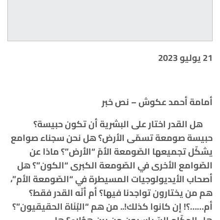
21 يوليو 2023
أمامة أحمد عكوش – نص خبر
هل القدر اختار على البشرية أن تكون حبيسة؟
حبيسة صومعة تسمّى الأرض؟ هل نحن سجناء صوامع
يشكّل تجميعها الصّومعة الأمّ “الأرض”؟ ماذا عن
الصّوامع الأخرى في الصّومعة الكبرى “الكون”؟ هل
أصحاب الأيديولوجيات المسيطرة في “الصّومعة الأم”،
هم من يختارون تواجدنا فيها؟ أم أنّه القدر فقط؟
أم……؟! إن كانوا كذلك!.. من هم “البُنَاة الحقيقيون”؟