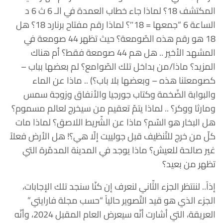
المكتشف 18؟ لماذا جاء خطاب العمدة في الـ 6 ث 6 د
الساعة 6 “جمعها = 18″؟ لماذا رقم مفتاح برنارد 18؟ هل
18 هو رقم هذه الصّومعة؟ حيث تظهر 44 صومعة في
المشهد الأخير .. هل هم 44 صومعة فقط؟ أم هناك
المزيد؟ ماذا/من بداخل تلك الصّوامع؟ لم بعضها بباب –
كصومعتنا هذه – وبعضها بلا باب؟) .. ماذا عن الماء
والبوابة الضّخمة وكتاب جورجيا والأنفاق وزوجة سمس
ومارثا ووكر؟ .. لماذا يتمّ تعقيم من سيخرج لعالم مسموم؟
هل البخار هو السّم؟ ماذا عن الشّريط اللاصق؟ لماذا مات
كلّ من خرج للتّنظيف قبل جولييت إلّا هي؟! هل الأرض فعلاً
غير صالحة للعيش؟ ماذا يوجد في المدينة المدمّرة التي
تظهر من بعيد؟
إذاً.. لننتظر الجزء الثّاني لنعرف إن كنّا سنجد تلك الإجابات،
الجزء الذي هو قيد التّصوير حالياً “حسب مجلة فارايتي”
العريقة، التي أشارت أنّه سيعرض العام المقبل 2024، وأنّه