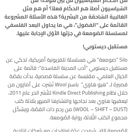
هل الحكّام السّياسيون من بين هؤلاء؟ هل
السّياسيون أصلاً هم الحكّام فعلاً؟ أم هم مثل
الغالبية السّاحقة من البشرية؟ هذه الأسئلة المشروعة
القائمة على “الفضول”، هي ما يحاول البعد الفلسفي
لمسلسلة الصّومعة في جزئها الأوّل الإجابة عليها.
مستقبل ديستوبي!
Silo “صومعة” هي مسلسلة تلفزيونية أمريكية، تحكي عن
مستقبل ديستوبي “أدب المدينة الفاسدة”؛ قائمة على
الخيال العلمي، مقتبسة عن سلسلة قصصية، بدأت بقصّة
قصيرة لـ “هيو هاوي” باسم Wool نُشرت على أمازون من
خلال نظام Kindle Direct Publishing للنّشر الحر عام 2011،
ليعقبها هاوي بعد نجاحها وانتشارها المبهر بثلاثة كتب
(WOOL – SHIFT – DUST) من رحم ذات القصّة، ويشكّل
مجموع الكتب الثّلاثة، رواية الصّومعة.
الصّومعة التي شهدت عدّة تعاقدات مع شركات إنتاجية