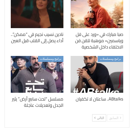
صبا مبارك في «ورد على فل
نادين نسيب نجيم في “ممكن”..
وياسمين» موهبة تتقن فن
أداء يصل إلى القلب قبل العين
الاختفاء داخل الشخصية
برامج ومسلسلات
برامج ومسلسلات
ABtalks.. ساعتان لا تكفيان
مسلسل “تحت سابع أرض” يثير
الجدل وتعديلات عاجلة
السابق
التالي