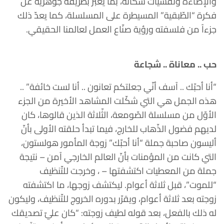
والإضاءة ونفسيات سكّانه، بما يعبّر بطريقة جوهرية عن
فكرة “الطّبقية” المسيطرة على المسلسلة، كما يعدّ ذلك
جزءاً من فلسفته ورؤية صنّاع العمل لعالمنا الحقيقي.
حب .. معاناة .. شجاعة
“أنا أحبّك .. آسف أنّي جعلتكم تعانون .. أنا لست خائفة” ..
هذه الجمل هي التي شكّلت المشاهد الأخيرة من الجزء
الأوّل من مسلسلة الصّومعة، الثّلاثة الذين قالوها، كان
لديهم فضول الذّهاب للخارج، فيما تبدأ حلقته الأولى بأنّ
أليسون صاحبة جملة “أنا أحبّك” زوجة المأمور هولستون،
التي كانت من المؤمنات بأنّ العالم الخارجي آمن – نتيجة
جملة من المعطيات اكتشفتها – ، وخرجت للتّنظيف
“للموت”، قبل ثلاثة أعوام. ليكتشف زوجها، ما اكتشفته
زوجته بعد ثلاثة أعوام، ويقرّر بدوره الخروج للتّنظيف، وليكون
له ذلك بالفعل، بعد قوله لطيف زوجته: “كان عليّ تصديقك