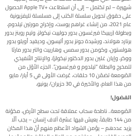
شهيرة – لم تكتمل – إلى أن استطاعت +Apple TV الحصول
على حقوق تحويل سلسلة الكتب إلى مسلسلة تليفزيونية
عام 2021، من إنشاء غراهم يوست، وإخراج مورتين تيلدوم،
وبطولة (ريبيكا فيرغسون بدور جولييت نيكولز، وتيم روبنز بدور
برنارد هولاند، ورشيدة جونز بدور أليسون، وديفيد أويلو بدور
هولستون، وكومن بدور سمس، وهارييت والتر بدور مارثا
ووكر، وإيان غلين بدور الدكتور نيكولز)، والإنتاج التّنفيذي
للمخرج والبطلة “تيلدوم و فيرغسون”. الجزء الأوّل من
الصّومعة تضمّن 10 حلقات، عُرضت الأولى في 5 أيار/ مايو
من هذا العام، والأخيرة في 30 حزيران/ يونيو
.
الفضول!
الصّومعة.. ناطحة سحاب عملاقة تحت سطح الأرض، مكوّنة
من 144 طابقاً، يعيش فيها عشرة آلاف إنسان – يجب ألّا
يزيد عددهم – يؤمن السّواد الأعظم منهم أنّ هذا المكان