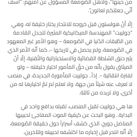
من حينها”، ولأهل الصّومعة المسؤول عن أمنهم: “آسف
أنّي جعلتكم تعانون”.
إلّا أنّ هولستون قبل خروجه للانتحار يختار خليفة له، وهي
“جولييت” المهندسة الميكانيكية المثيرة للجدل القادمة
من الطّبقات الدّنيا في الصّومعة – وهو الأمر غير المعهود
في الصّومعة، ولم يحصل في تاريخها -، كما أنّه الأمر الذي
يثير حنق السّلطة القضائية والاستخباراتية والتّقنية، إلّا أنّ
الميثاق يقول بأنّه من حقّ المأمور اختيار خليفته – ولو
لفترة انتقالية -. إذاً.. جولييت المأمورة الجديدة، في منصب
لا تعرف عنه شيئاً من جهة، ولا تعلم لم تمّ اختيارها له من
أخرى، ولا تريده من ثالثة.
ها هي جولييت تقبل المنصب، تقبله بدافع واحد في
البداية.. وهو البحث عن كيفية الموت المفاجئ لحبيبها
المناضل جورج، الذي كشف أسراراً حول حقيقة الصّومعة،
إلّا أنّه انتحر قبل إخباره ما اكتشفه لحبيبته وللآخرين،