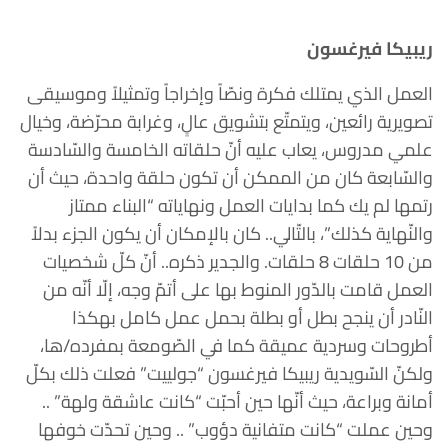
ريبيكا فيرغسون
العمل الذي يمتلك فكرة ونصّاً وإخراجاً وتمثيلاً وموسيقى
تصويرية رائعين، ويتمتّع بتشويق عالٍ، وغرابة محرّضة، وخيال
علمي مدروس، يعاب عليه أنّ حلقاته الخامسة والسّادسة
والسّابعة كان من الممكن أن تكون حلقة واحدة، حيث أن
رتمها لم يك كما بدايات العمل ونهاياته “البناء ممتاز
والنّهاية كذلك”، بالتّالي.. كان بالإمكان أن يكون الجزء بدلاً
من 10 حلقات 8 حلقات. والجدير ذكره.. أنّ كلّ شخصيات
العمل قامت بالدّور المنوط بها على أتمّ وجه، إلّا أنّه من
النّادر أن ينجح بطل أو بطلة بحمل عمل كامل بهكذا
أطروحات وسردية عميقة كما في الصّومعة بمفرده/ها،
ولكنّ السّويدية ريبيكا فيرغسون “جولييت” فعلت ذلك بكلّ
أمانة وبراعة، حيث أنّها حين أحبّت “كانت عاشقة ولهة” ..
وحين عملت “كانت متفانية دؤوب” .. وحين تحدّت خوفها