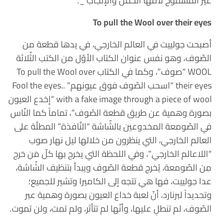
غير المسموح لأمّها الحمل والإنجاب _.
To pull the Wool over their eyes
أصبحت جولييت في العالم الخارجي، في يدها قطعة من
الصّوف، وهو نفس عنوان الكتاب الأوّل من الكتب الثّلاثة
WOOL “صوف”، وكما في الكتاب To pull the Wool over
their eyes “اسحب الصّوف فوق عيونهم” ..Fool the eyes
with a fake image through a piece of wool “إخدع العيون
بصورة وهمية عن طريق قطعة الصّوف”، تماماً كما النّاس
في الصّومعة المخدوعين بالشّاشة “النّافذة” المطلّة على
العالم الخارجي، التي ينظرون من خلالها ليل نهار صوب
“اللاعالم الخارجي”، وفي اللحظة التي يخرج بها كلّ مَن خرج
مِن الصّومعة، يُخرج قطعة الصّوف ويبدأ بتنظيف الشّاشة،
عدا جولييت، فها هي تتجه إلى الكاميرا وتشير للجميع؛
وتحديداً لبرنارد، أنّ لعبة خداع العيون بصورة وهمية عبر
الصّوف، لم تنطلِ عليها، وأنّها لم تتأثر، ولم تمت، ولن تموت.