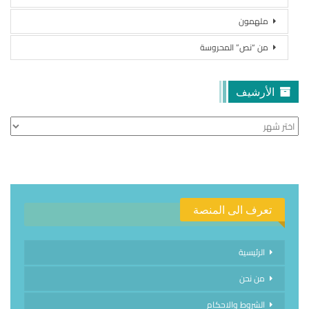
ملهمون
من “نص” المحروسة
الأرشيف
الأرشيف
تعرف الى المنصة
الرئيسية
من نحن
الشروط والاحكام