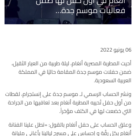
أنغام في أول حفل لها ضمن
فعاليات موسم جدة…
06 يونيو 2022
أحيت المطربة المصرية أنغام، ليلة طربية من العيار الثقيل،
ضمن حفلات موسم جدة المقامة حاليًا في المملكة
العربية السعودية.
ونشر الحساب الرسمي لـ موسم جدة على إنستجرام، لقطات
من أول حفل تُحييه المطربة أنغام بعد تعافيها من الجراحة
التي خضعت لها في الكتف مؤخراً.
وعلق الحساب على حفل أنغام بالقول: «تطل علينا الفنانة
أنغام بكل رقَّة و إحساس على مسرح ليالينا‏ بأغاني مليانة