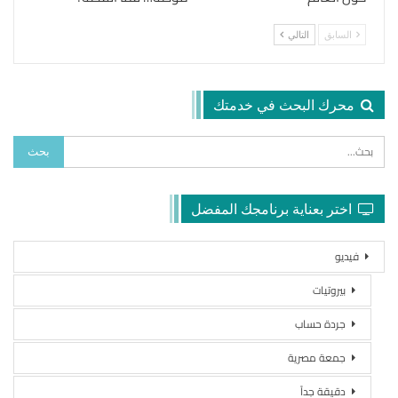
السابق
التالي
محرك البحث في خدمتك
اختر بعناية برنامجك المفضل
فيديو
بيروتيات
جردة حساب
جمعة مصرية
دقيقة جداً