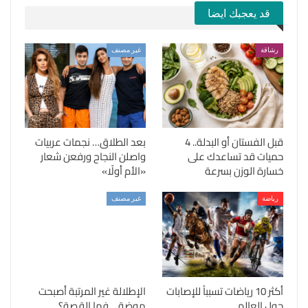
قد يعجبك ايضا
رشاقة
غير مصنف
قبل الفستان أو البدلة.. 4
بعد الطلاق… نجمات عربيات
حميات قد تساعدك على
واصلن النجاح ورفعن شعار
خسارة الوزن بسرعة
«الأم أولًا»
رياضة
غير مصنف
أكثر 10 رياضات تسبباً للإصابات
الإطلالة غير المرتبة أصبحت
حول العالم
موضة… فما القصة؟