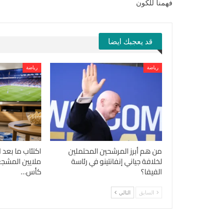
فهمنا للكون
قد يعجبك ايضا
رياضة
رياضة
من هم أبرز المرشحين المحتملين
اكتئاب ما بعد 
لخلافة جياني إنفانتينو في رئاسة
ملايين المشجعي
الفيفا؟
كأس…
السابق
التالي