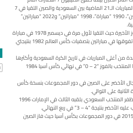
الأخضر، فيما حضر التعادل في 6 لقاءات، ومن بين المباريات الـ21 الماضية بين السعودية والصين التقيا في 7
مباريات لحساب تصفيات كأس العالم 1982 “مباراتين”، 1990 “مباراة”، 1998 “مباراتين” و2022 “مباراتين”
ة.
وحملت أول 3 مواجهات بين السعودية والصين فوز الأخيرة حيث التقيا لأول مرة في ديسمبر 1978 في مباراة
ودية فازت بها الصين بهدف نظيف قبل أن تواصل تفوقها في مباراتين بتصفيات كأس العالم 1982 بنتيجتي
ة من أغلى المباريات في تاريخ الكرة السعودية وأكثرها
خلودًا بذاكرة كل سعودي، وهي تلك التي حسمها المنتخب بالفوز “2 – 0” في نهائي كأس آسيا 1984
ال
جال الأخضر على الصين في دور المجموعات بنسخة كأس
وباتت الصين بوابة الأخضر نحو التتويج الآسيوي، إذ ظفر المنتخب السعودي بلقبه الثالث في الإمارات 1996
جة “4 – 3” في ربع النهائي.
في المقابل يعود آخر فوز صيني أمام الأخضر لعام 2015 في دور المجموعات بكأس آسيا حيث فاز الصين