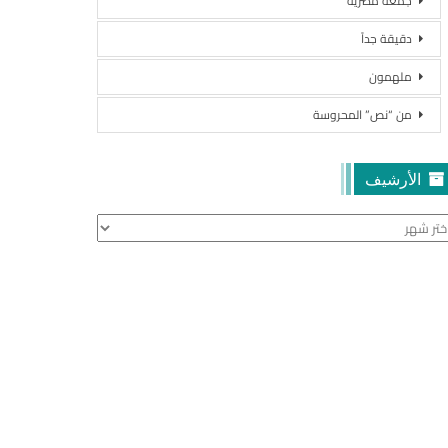
جمعة مصرية
دقيقة جداً
ملهمون
من “نص” المحروسة
الأرشيف
أرشيف