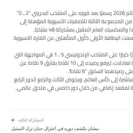
حجز المنتخب الياباني مقعده في نهائيات كأس العالم 2026 رسميًا بعد فوزه على المنتخب البحريني “2 ـ 0”
من المجموعة الثالثة للتصفيات الآسيوية المؤهلة إلى
لمكسيك العام المقبل بمشاركة 48 منتخبًا.
عت اليابان رصيدها إلى 19 نقطة وضمنت البطاقة الأولى كأول المتأهلين عن القارة الآسيوية
وفي المجموعة ذاتها حقق المنتخب الأسترالي فوزًا كبيرًا على المنتخب الإندونيسي 5 ـ 1 في المواجهة التي
جمعتهما في سيدني وهو الفوز الأول له بعد ثلاثة تعادلات، ليرفع رصيده إلى 10 نقاط بفارق 9 نقاط عن
رصيدهما السابق “6 نقاط”.
ة إلى كأس العالم، ويخوض الثالث والرابع الدور الرابع
صة لمقعد إضافي من خلال دور خامس في ملحق عالمي.
المشاركة التالية
نيشان يكشف دوره في اعتزال حنان ترك التمثيل