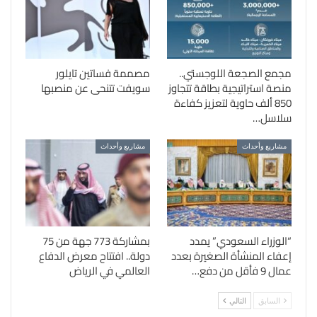
مجمع الصجعة اللوجستي..
مصممة فساتين تايلور
منصة استراتيجية بطاقة تتجاوز
سويفت تتنحى عن منصبها
850 ألف حاوية لتعزيز كفاءة
سلاسل…
مشاريع وأحداث
مشاريع وأحداث
“الوزراء السعودي” يمدد
بمشاركة 773 جهة من 75
إعفاء المنشأة الصغيرة بعدد
دولة.. افتتاح معرض الدفاع
عمال 9 فأقل من دفع…
العالمي في الرياض
السابق
التالي