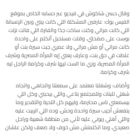
وقال حسن شاكوش في فيديو عبر حسابه الخاص بموقع
الفيس بوك: عارفين المشكلة اللي كانت بيني وبين الإنسانة
اللي كانت مراتي وكنت ساكت جدًا والفترة اللي فاتت نزلت
بوست على صفحتي، وقلت مستحيل أتكلم على واحدة
كانت مراتي أو مش مراتي ولا عمري جبت سيرة بنت أو
غلطت في حق بنت، وعارف يعني إيه المرأة المصرية وشرف
المرأة المصرية، وزي ما الست ليها شرف وكرامة الراجل ليه
شرف وكرامة.
وأضاف: وشغلنا معتمد على سمعتنا واتجاهي واتجاه
شغلي للبنات وللمجتمع بتاعي واللي بيحبني وكل اللي
بيسمعني ناس محترمة، وليهم كل التحية والتقدير وما
ينفعش أجيب سيرة واحدة وحش، وده اللي اتربيت عليه
واللي أهلي ربوني عليه لأني من منطقة شعبية وراجل
صعيدي، وما اتكلمتش مش خوف ولا ضعف ولكن علشان