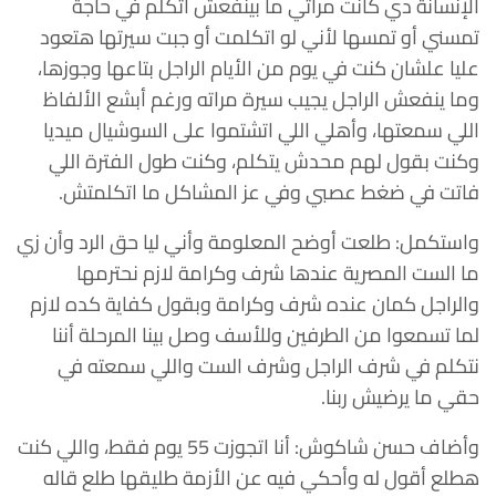
الإنسانة دي كانت مراتي ما بينفعش اتكلم في حاجة
تمسني أو تمسها لأني لو اتكلمت أو جبت سيرتها هتعود
عليا علشان كنت في يوم من الأيام الراجل بتاعها وجوزها،
وما ينفعش الراجل يجيب سيرة مراته ورغم أبشع الألفاظ
اللي سمعتها، وأهلي اللي اتشتموا على السوشيال ميديا
وكنت بقول لهم محدش يتكلم، وكنت طول الفترة اللي
فاتت في ضغط عصبي وفي عز المشاكل ما اتكلمتش.
واستكمل: طلعت أوضح المعلومة وأني ليا حق الرد وأن زي
ما الست المصرية عندها شرف وكرامة لازم نحترمها
والراجل كمان عنده شرف وكرامة وبقول كفاية كده لازم
لما تسمعوا من الطرفين وللأسف وصل بينا المرحلة أننا
نتكلم في شرف الراجل وشرف الست واللي سمعته في
حقي ما يرضيش ربنا.
وأضاف حسن شاكوش: أنا اتجوزت 55 يوم فقط، واللي كنت
هطلع أقول له وأحكي فيه عن الأزمة طليقها طلع قاله