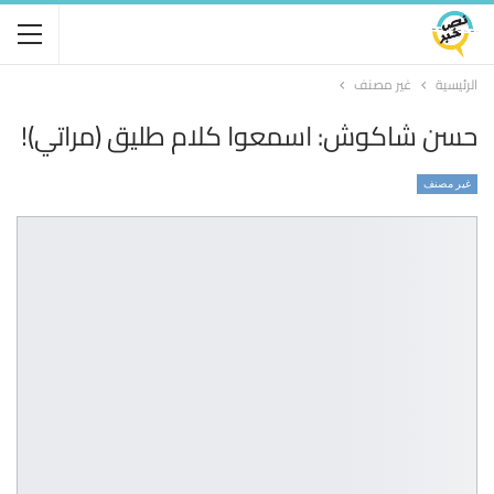
الرئيسية
غير مصنف
حسن شاكوش: اسمعوا كلام طليق (مراتي)!
غير مصنف