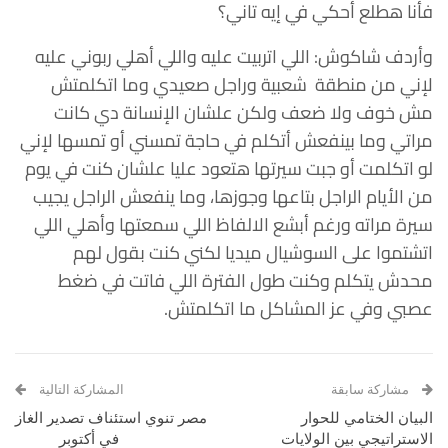
فأنا هطلع أحكي في إيه تاني؟
وأردف شاكوش: اللي اتربيت عليه واللي أهلي ربوني عليه
لإني من منطقة شعبية وراجل صعيدي وما اتكلمتش
مش خوف ولا ضعف ولكن علشان الإنسانة دي كانت
مراتي وما بينفعش أتكلم في حاجة تمسني أو تمسها لإني
لو اتكلمت أو جبت سيرتها هتعود عليا علشان كنت في يوم
من الأيام الراجل بتاعها وجوزها، وما ينفعش الراجل يجيب
سيرة مراته ورغم أبشع الالفاظ اللي سمعتها وأهلي اللي
اتشتموا على السوشيال ميديا لكني كنت بقول لهم
محدش يتكلم وكنت طول الفترة اللي فاتت في ضغط
عصبي وفي عز المشاكل ما اتكلمتش.
مشاركة سابقة
المشاركة التالية
البيان الختامي للحوار
مصر تنوي استئناف تصدير الغاز
الاستراتيجي بين الولايات
في أكتوبر