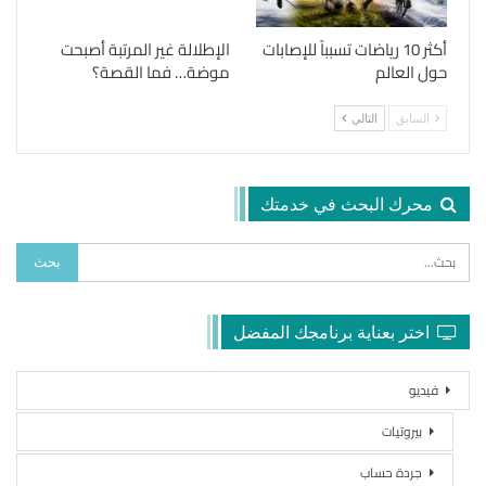
أكثر 10 رياضات تسبباً للإصابات
الإطلالة غير المرتبة أصبحت
حول العالم
موضة… فما القصة؟
السابق
التالي
محرك البحث في خدمتك
اختر بعناية برنامجك المفضل
فيديو
بيروتيات
جردة حساب