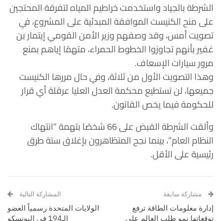
الشرطة بالجياد واستخدمت خراطيم المياه لتفرقة المحتجين
على منح الكنيست الموافقة المبدئية على المشروع، في
تصويت أمس، وقد وصفهم
وزير الأمن القومي إيتمار بن
غفير بأنهم تجاوزوا الخطوط الحمراء، متهمًا إياهم بمنع
مرور سيارات الإسعاف.
وهذا التصويت الأول من ثلاثة، وفي حال مررها الكنيست
جميعها، لن تستطيع محكمة العدل العليا عرقلة أي قرار
للحكومة فيما يخص القانون.
وألقت الشرطة القبض على 66 شخصًا بتهمة “انتهاك
النظام العام”، بينما نجح المتظاهرون بإغلاق ستة طرق
رئيسية على الأقل.
مشاركة سابقة
المشاركة التالية
إدارة معلومات الطاقة ترفع
الولايات المتحدة رسمياً العضو
توقعاتها نمو طلب العالم على
الـ194 في اليونسكو