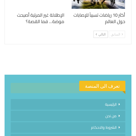
أكثر 10 رياضات تسبباً للإصابات
الإطلالة غير المرتبة أصبحت
حول العالم
موضة… فما القصة؟
السابق
التالي
تعرف الى المنصة
الرئيسية
من نحن
الشروط والاحكام