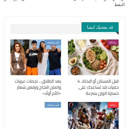
النفط
قد يعجبك ايضا
رشاقة
غير مصنف
قبل الفستان أو البدلة.. 4
بعد الطلاق… نجمات عربيات
حميات قد تساعدك على
واصلن النجاح ورفعن شعار
خسارة الوزن بسرعة
«الأم أولًا»
رياضة
غير مصنف