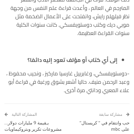
المترجم في العالم ، وأعدت قراءة علم النفس من وجهة
نظر فيلهلم رايش، وانفتحت على الأعمال الضخمة مثل
موبي ديك وكتب دوستويفسكي.
كانت سنوات الكلية
سنوات القراءة العظيمة.
إلى أي كتاب أو مؤلف تعود إليه دائمًا؟
-دوستويفسكي، وغابرييل غارسيا ماركيز ، ونجيب محفوظ ،
وعبد الرحمن منيف.
حاليا أشعر بشوق ورغبة في قراءة أبو
علاء المعري ودانتي مرة أخرى.
مشاركة سابقة
المشاركة التالية
حب وانتقام في ” كريستال”
بـقيمة 9 مليارات دولار…
على mbc
مشروعات تكرير وبتروكيماويات