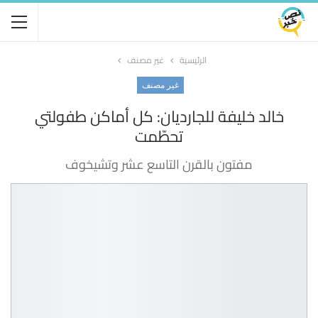
الرئيسية
غير مصنف
غير مصنف
خالد خليفة للجارديان: كل أماكن طفولتي
تحطّمت
مفتون بالقرن التاسع عشر وتشيخوف