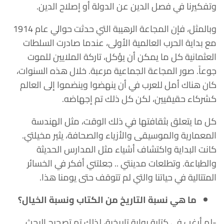
وتفكيرنا في فصل الدين عن الدولة أو إصلاح الدين.
وبالمثل، فإن المجاعة الرهيبة التي حدثت حوالي عام 1914
مع بداية الحرب العالمية الأولى، عندما صادرت السلطات
العثمانية كل ما يمكن أن يؤكل، تاركة الملايين للموت
جوعاً. صور المجاعة الجماعية مرعبة. خلال هذه السنوات،
كان هناك أمل للعرب في أن ينهضوا وينضموا إلى العالم
كشركاء حقيقيين، لكن كل ذلك تم إجهاضه.
كل ما يتعلق بثقافتها في ذلك الوقت، مثل الهندسة
المعمارية والموسيقى والأزياء والصحافة، يثير مخيلتي.
كانت البداية واكتشاف أشياء مثل المدارس الحديثة
والطباعة. وتطلعات مدينتي .. جعلتني أفكر في الخسائر
المتتالية في حياتنا والتي لم تتوقف حتى يومنا هذا.
ما هي نسبة التاريخ من الكتاب ونسبة الخيال؟
-لم أرغب في كتابة رواية تاريخية، لذلك تم تصحيح البحث