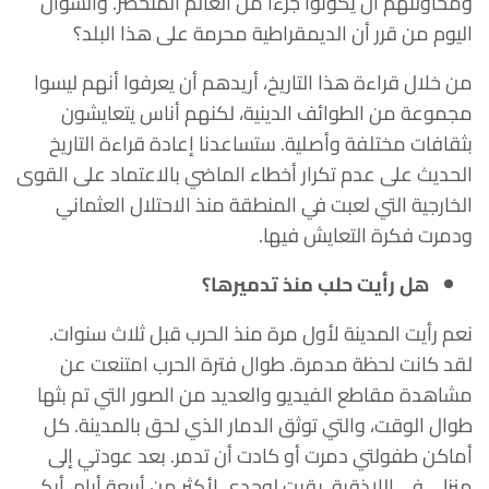
ومحاولتهم أن يكونوا جزءًا من العالم المتحضر. والسؤال
اليوم من قرر أن الديمقراطية محرمة على هذا البلد؟
من خلال قراءة هذا التاريخ، أريدهم أن يعرفوا أنهم ليسوا
مجموعة من الطوائف الدينية، لكنهم أناس يتعايشون
بثقافات مختلفة وأصلية. ستساعدنا إعادة قراءة التاريخ
الحديث على عدم تكرار أخطاء الماضي بالاعتماد على القوى
الخارجية التي لعبت في المنطقة منذ الاحتلال العثماني
ودمرت فكرة التعايش فيها.
هل رأيت حلب منذ تدميرها؟
نعم رأيت المدينة لأول مرة منذ الحرب قبل ثلاث سنوات.
لقد كانت لحظة مدمرة. طوال فترة الحرب امتنعت عن
مشاهدة مقاطع الفيديو والعديد من الصور التي تم بثها
طوال الوقت، والتي توثق الدمار الذي لحق بالمدينة. كل
أماكن طفولتي دمرت أو كادت أن تدمر. بعد عودتي إلى
منزلي في اللاذقية، بقيت لوحدي لأكثر من أربعة أيام، أبكي.