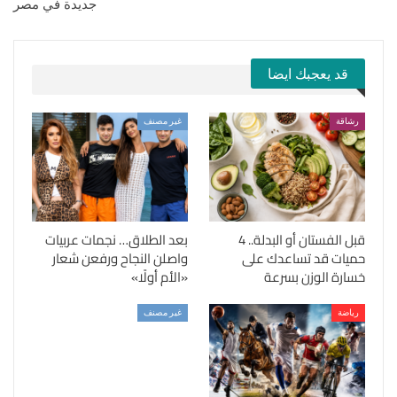
جديدة في مصر
قد يعجبك ايضا
رشاقة
غير مصنف
قبل الفستان أو البدلة.. 4
بعد الطلاق… نجمات عربيات
حميات قد تساعدك على
واصلن النجاح ورفعن شعار
خسارة الوزن بسرعة
«الأم أولًا»
رياضة
غير مصنف