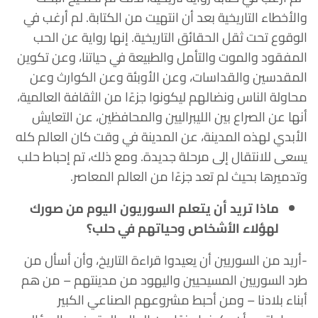
والأخطاء التاريخية بعد أن انتهيت من الكتابة. لم أرغب في
الوقوع تحت ثقل الحقائق التاريخية. إنها رواية عن الحب
المفقود والموت والتأمل والطبيعة في حياتنا، وعن تكوين
المقدسين والقداسات، وعن الأوبئة وعن الكوارث وعن
محاولة الناس ونضالهم ليكونوا جزءًا من الثقافة العالمية،
أنها عن الصراع بين الليبراليين والمحافظين، عن التعايش
الأبدي لهذه المدينة، عن المدينة في وقت كان العالم كله
يسعى للانتقال إلى مرحلة جديدة. ومع ذلك، تم إحباط حلب
وتدميرها بحيث لم تعد جزءًا من العالم المعاصر.
ماذا تريد أن يتعلم السوريون اليوم من صورك
لهؤلاء الأشخاص وحياتهم في حلب؟
-أريد من السوريين أن يعيدوا قراءة التاريخ، وأن أسأل من
طرد السوريين المسيحيين واليهود من مدينتهم – من هم
أبناء بلادنا – ومن أحبط مشروعهم الصناعي الكبير