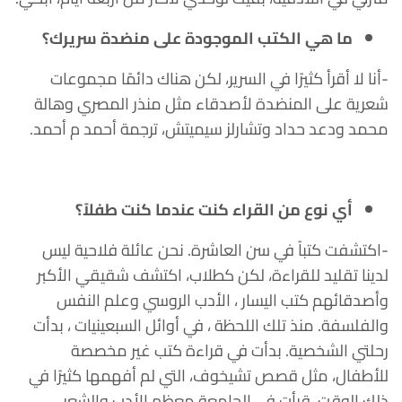
ما هي الكتب الموجودة على منضدة سريرك؟
-أنا لا أقرأ كثيرًا في السرير، لكن هناك دائمًا مجموعات
شعرية على المنضدة لأصدقاء مثل منذر المصري وهالة
محمد ودعد حداد وتشارلز سيميتش، ترجمة أحمد م أحمد.
أي نوع من القراء كنت عندما كنت طفلاً؟
-اكتشفت كتباً في سن العاشرة. نحن عائلة فلاحية ليس
لدينا تقليد للقراءة، لكن كطلاب، اكتشف شقيقي الأكبر
وأصدقائهم كتب
اليسار ، الأدب الروسي وعلم النفس
والفلسفة.
منذ تلك اللحظة ، في أوائل السبعينيات ، بدأت
رحلتي الشخصية.
بدأت في قراءة كتب غير مخصصة
للأطفال، مثل قصص تشيخوف، التي لم أفهمها كثيرًا في
ذلك الوقت.
قرأت في الجامعة معظم الأدب والشعر