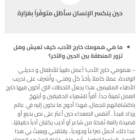
حين ينكسر الإنسان سأظل متوفّراً بغزارة
ما هي همومك خارج الأدب، كيف تعيش وهل
تزور المنطقة بين الحين والآخر؟
– همومي خارج الأدب! أعمل طبيباً للأطفال و حديثـي
الولادة، عملاً كاملاً يأخذّ كلّ وقتـي، وأُشرف على تدريب
الأطباء المقيمين. هذا يجعلُ اللحظات التي أكون فيها خارج
العمل ثمينةً جداً. أقرأُ للشعراء الحقيقين و أبتهجُ
باكتشافاتهم للجمال، فهذا أحوج ما نكون إليه في عالم
يزداد قبحاً . أتنفس الصعداء حين أعثر على نص بديع أو
قصيدة رائعة نُفحَتا من شاعر أو أديب يكتبان أدباً حقيقيًا..
عدا ذلك، أحملُ صراعاً وجودياً.. يقلقنـي ويعبثُ بي هذا
العويل البشريُّ الطويل، أرى خلف غلالة المشهد المعتاد