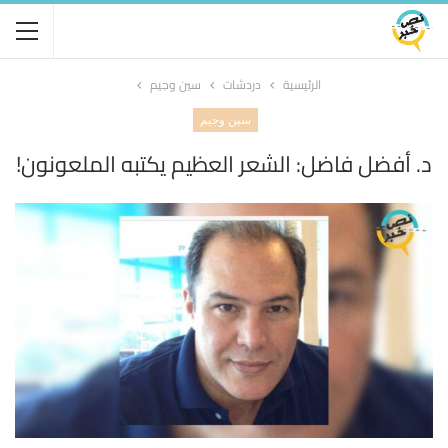
الرئيسية
دردشات
سين وجيم
سين وجيم
د. أفضل فاضل: الشعر العظيم يكتبه الملعونون!