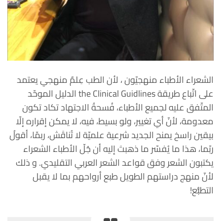
الشعراء الأطباء منهجيّون ، لأن الطب عِلمٌ منهجي يعتمد
على اتّباع طريقة the Clinical Guidlines الدليل الموحّد
المتّفق عليه لجميع الأطباء، فُسحةُ الاجتهاد تكاد تكون
معدومة، لأنّ أي تغيير، ولو بسيط، فيه، لا يمكن إقراره إلّا
بيقين راسخ يمنح الجديد شرعية علميّة لا تُناقَش، ربمّا، أقولُ
ربّما، هذا ما يُفسّر ما ذهبتَ إليه أن جُلّ الأطباء الشعراء
يكتبون الشعر وفق قواعد الشعر العربي التقليدي. و ذلك
لأنّ منهج دراستهم الطويل طبع أرواحهم بما لا يقبل
التطبُّع!