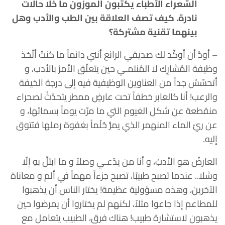
الشعراء الأطباء يكتبون الموزون ما خلا حالات
نادرة. كيف تصف العلاقة بين الطب والأدب وهل
بينهما تقنية مشتركة؟
– أودُّ أن أوكّد لك صديقي الرائع أنني دائماً ما كنتُ أتّخذ
وظيفة المُشارِك لا المُنتمـي حين يتعلّق الأمرُ بالأدب، و
أتحسّسُ جداً من العناوين الوظيفية فيه إلى درجة الخيفة
والرعب! أنا كالعابر خطفاً تحت عارضٍ ممطر يتحدّثُ لصحراء
منقطعة عن شكل الغيوم التي ما مرّت يوماً بسمائها، و
عن ريّ الماء المنهمر الذي يمرُّ حُلُماً بغفوة رملها فتتوق
إليه.
العارضُ هو الأدبُ، و أنا من يدّعـي وصلاً و ما ابتلَّ بهِ إلّا
وشلا.. عندما تصبح طبيبًا، تصبح جزءاً مهماً في ألم و معاناة
الآخرين، وهذه مسؤولية عظيمة! يختار الناس أن يذهبوا
للمطاعم إذا جاعوا مثلاً، لكنهم لم يختاروا أن يمرضوا حين
يذهبون لاستشارة طبيب! هناك فرق، الطبيب يتعامل مع