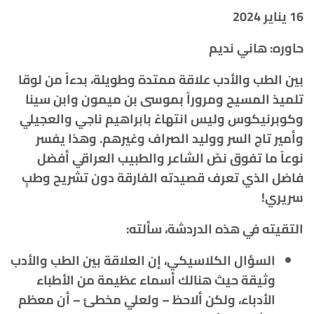
16 يناير 2024
حاوره: هاني نديم
بين الطب والأدب علاقة ممتدة وطويلة، بدءاً من لوقا
تلميذ المسيح ومروراً بموسى بن ميمون وابن سينا
وكوبرنيكوس وليس انتهاءً بابراهيم ناجي والعجيلي
وأمير تاج السر ووليد الصراف وغيرهم. وهذا يفسر
نوعاً ما تفوق نصّ الشاعر والطبيب العراقي أفضل
فاضل الذي تعرف قصيدته الفارقة دون تشريح وطبٍ
سريري!
التقيته في هذه الدردشة، سألته:
السؤال الكلاسيكي، إن العلاقة بين الطب والأدب
وثيقة حيث هنالك أسماء عظيمة من الأطباء
الأدباء، ولكن ألاحظ – ولعلي مخطئ – أن معظم