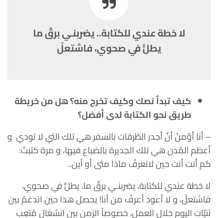
لا خطة عندي للكتابة.. يضربنـي برقٌ ما
يطلُّ في صحوي، فاشتعلْ
كيف تبدأ نصك وكيف تخرج منه؟ هل من خريطة
طريق نحو الكتابة لدى أفضل؟
– أنا أؤمنُ أنَّ أجدر الطُرقات بالسفر هي تلك التي لا تودي و
أعظم المُدن هي تلك الجديرة بالضياع فيها، و مرة كتبتُ:
كم أنت أنت حين لاتعرفُ ماذا متى أو أين..
لا خطة عندي للكتابة، يضربنـي برقٌ ما، يطلُّ في صحوي،
فاشتعلْ، و لا أعود أعرفُ من أنا! يحصل هذا حين اندغمُ بين
ثنيّات اليوم خلال العمل، خصوصاً الزمن بين انشغالٍ مُتعِبٍ