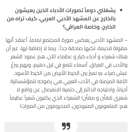
يشغلني دوماً تصورات الأدباء الذين يعيشون
بالخارج عن المشهد الأدبي العربي، كيف تراه من
الخارج، وخاصة العراقي؟
– المشهد الأدبي يعكس صورة المجتمع تماماً، أعتقد أنها
مقولة قديمة، لكنها صادقة جداً.. ربما لا إضافة لها، غير أن
هناك شعراء و أدباء كبار و عظماء الآن، هم عمود الشعر
والأدب في العراق، أسماء تلمع في ليل دهيم، وبهم يبزغُ
غبش ضياء، بهِ نميزُ بين الخيط الأبيض من الخيط الأسود.
الآفة المزمنة في الأدب العربي هي رضوخه للمؤسّساتية
أحياناً، واحتياجه الدائم إلى حتمية الانفصال عن واقع لا
شعري مُقنَّن و مقنِّن! الشعراء الذي يكتبون شعراً عظيماً
هم: الملعونون المنبوذون، المحرومون من الميراث!