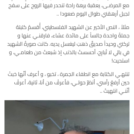
مع المرضـى، يعقبهُ برهة راحة تنحدر فيها الروح على سفح
لجبل أرهقني طوال اليوم صَعودا ..
مثلاً ، النص الأخير عن الشهيد الفلسطيني، أُقسمُ كتبتهُ
جملةً واحدة جالساً على مائدة عشاء، فارقنـي عنها و
تركني وحيداً صديقٌ ذهبَ ليغسل يديه. كانت صورةُ الشهيد
في بالي لا تُبارِح، أحسستُ بالذنب إذ شبعتُ من طعامـي، و
استحيت!
تنتهـي الكتابة مع انطفاء الجمرة ، تخبو ، و أعرف أنّها خبتْ
حين أرفعُ رأسي، أنظرُ حولـي، فأعرفُ من أنا، ثانية، أعرفُ
أنّنـي انتهيتُ ..