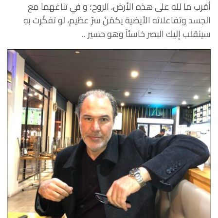
أقرب ما لله على هذه الأرض، الروح؛ و في تناغهما مع
الجسد وتفاعلاته الأيضية يكمُنُ سرّ عظيم، لو تفكّرت بهِ
سينقلب إليك البصر خاسئاً وهو حسير ..