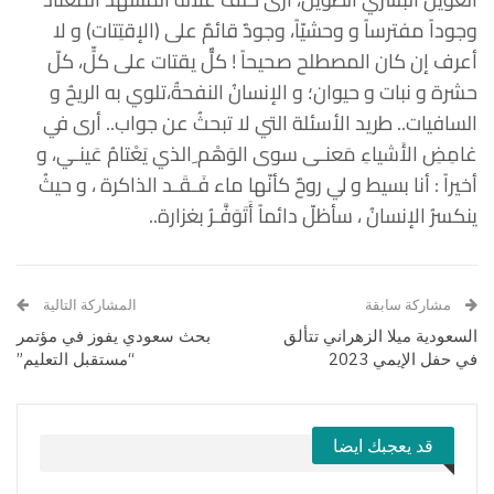
وجوداً مفترساً و وحشيّاً، وجودٌ قائمٌ على (الإقتِتات) و لا
أعرف إن كان المصطلح صحيحاً ! كلٌّ يقتات على كلٍّ، كلّ
حشرة و نبات و حيوان؛ و الإنسانُ النفحةُ،تلوي به الريحُ و
السافيات.. طريد الأسئلة التي لا تبحثُ عن جواب.. أرى في
غامِضِ الأَشياءِ مَعنـى سوى الوَهْم ِالذي يَعْتامُ عَينـي، و
أخيراً : أنا بسيط و لي روحٌ كأنّها ماء فَـقَـد الذاكرة ، و حيثُ
ينكسرُ الإنسانُ ، سأظلّ دائماً أَتَوَفَّـرُ بغزارة..
مشاركة سابقة
المشاركة التالية
السعودية ميلا الزهراني تتألق
بحث سعودي يفوز في مؤتمر
في حفل الإيمي 2023
“مستقبل التعليم”
قد يعجبك ايضا