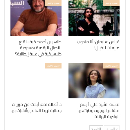
سين وجيم
سين وجيم
فراس سليمان: أنا مندوب
طاهر بن أحمد: كيف نقنع
مبيعات للخيال!
الأجيال الرقمية بمسرحية
كلاسيكية في علبةٍ إيطالية؟
سين وجيم
سين وجيم
ماسة الشيخ علي: أرسم
د. أصالة لمع: أبحث عن مبررات
مشاعر الوجوه وطبائعها
جمالية لهذا العالم وأتشبّث بها
البشرية الهائلة
السابق
التالي