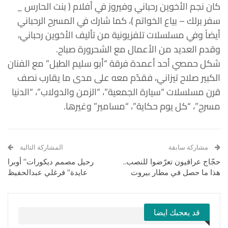
كان نجم الأخوين رحباني وفيروز في أفلام ( بنت الحارس _
سفر برلك – بياع الخواتم )، كما شارك في المسرح الرحباني
أيضاً وفي مسلسلات تلفزيونية من تأليف الأخوين رحباني،
وقدم العديد من الأعمال مع الشحرورة صباح.
شكل حمصي أحد أعمدة فرقة “أبو سليم الطبل” مع الفنان
الكبير صلاح تيزاني، فقدّم معه على مدى ما يقارب نصف
قرن مسلسلات “سيارة الجمعية”، “الزمن والدولاب”، “الدنيا
مسرح”، “كل يوم حكاية”، “مسامير” وغيرها.
مشاركة سابقة
المشاركة التالية
حجّاج عراقيون تعرّضوا للنصب..
رحيل مصمم ديكورات” أوبرا
هذا ما حصل في مطار بيروت
عايدة” فرغلي عبدالحفيظ
قد يعجبك ايضا