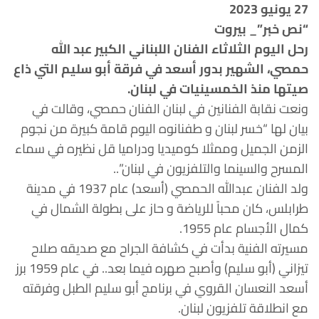
27 يونيو 2023
“نص خبر”_ بيروت
رحل اليوم الثلاثاء الفنان اللبناني الكبير عبد الله
حمصي، الشهير بدور أسعد في فرقة أبو سليم التي ذاع
صيتها منذ الخمسينيات في لبنان.
ونعت نقابة الفنانين في لبنان الفنان حمصي، وقالت في
بيان لها “خسر لبنان و طفنانوه اليوم قامة كبيرة من نجوم
الزمن الجميل وممثلا كوميديا ودراميا قل نظيره في سماء
المسرح والسينما والتلفزيون في لبنان”..
ولد الفنان عبدالله الحمصي (أسعد) عام 1937 في مدينة
طرابلس، كان محباً للرياضة و حاز على بطولة الشمال في
كمال الأجسام عام 1955.
مسيرته الفنية بدأت في كشافة الجراح مع صديقه صلاح
تيزاني (أبو سليم) وأصبح صهره فيما بعد.. في عام 1959 برز
أسعد النعسان القروي في برنامج أبو سليم الطبل وفرقته
مع انطلاقة تلفزيون لبنان.