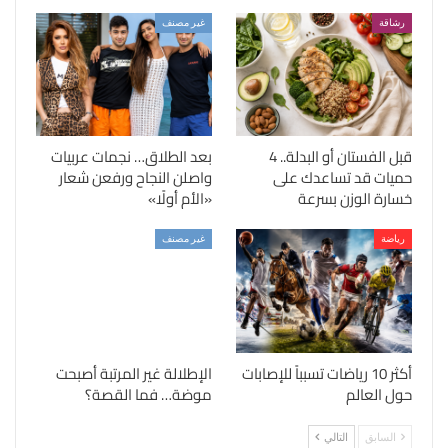
رشاقة
غير مصنف
قبل الفستان أو البدلة.. 4
بعد الطلاق… نجمات عربيات
حميات قد تساعدك على
واصلن النجاح ورفعن شعار
خسارة الوزن بسرعة
«الأم أولًا»
رياضة
غير مصنف
أكثر 10 رياضات تسبباً للإصابات
الإطلالة غير المرتبة أصبحت
حول العالم
موضة… فما القصة؟
السابق
التالي