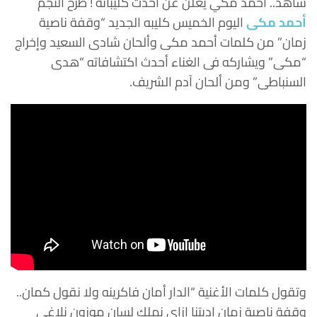
شاهد.. أحمد مكي يعلن عن أحدث كليباته ! طرح النجم
أحمد مكى
اليوم الخميس كليبه الجديد “وقفة ناصية
زمان” من كلمات أحمد مكى وألحان شادى السعيد وإخراج
“مكى” ويشاركه فى الغناء أحدث اكتشافاته “هدى
السنباطى” ومن ألحان آدم الشريف.
وتقول كلمات الأغنية “الدار أمان فاكرينه ولا نقول كمان..
وقفة ناصية زمان اديتنا ازاى نملك لسان موزون نلاغى