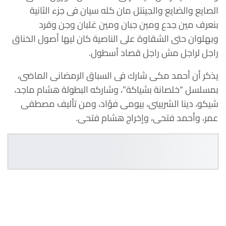
الصايع والضايع والجينتل مان كله سيان فى جزء الثانية
بنعرف مين جدع ومين جبان ومين غلبان وجن وقرد
وبهلوان حتى الشقاوة على الناصية كان ليها أصول الخناق
راجل لراجل مش راجل قصاد أسطول.
يذكر أن أحمد مكى شارك فى السباق الرمضانى الماضى،
بمسلسل “خلصانة بشياكة”، وشاركه البطولة هشام ماجد،
شيكو، دينا الشربينى، بيومى فؤاد، ومن تأليف مصطفى
عمر، وأحمد فتحى، وإخراج هشام فتحى
.