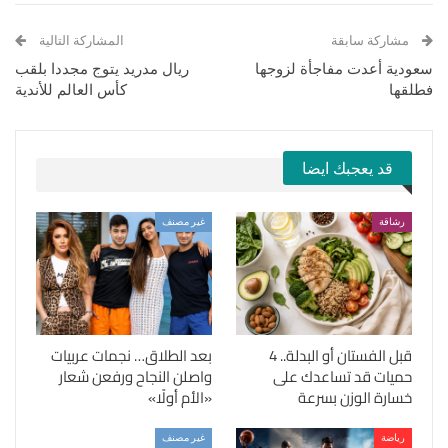
مشاركة سابقة
المشاركة التالية
سعودية أعدت مفاجأة لزوجها
ريال مدريد يتوج مجددا بلقب
فطلقها
كأس العالم للأندية
قد يعجبك ايضا
رشاقة
غير مصنف
قبل الفستان أو البدلة.. 4
بعد الطلاق… نجمات عربيات
حميات قد تساعدك على
واصلن النجاح ورفعن شعار
خسارة الوزن بسرعة
«الأم أولًا»
رياضة
غير مصنف