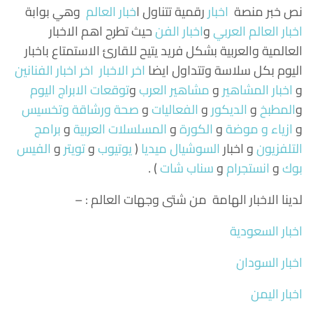
نص خبر منصة
اخبار
رقمية تتناول
ا
خبار العالم
وهي بوابة
اخبار العالم العربي
و
اخبار الفن
حيث تطرح اهم الاخبار
العالمية والعربية بشكل فريد يتيح للقارئ الاستمتاع باخبار
اليوم بكل سلاسة وتتداول ايضا
اخر الاخبار
اخر اخبار الفنانين
و
اخبار المشاهير
و
مشاهير العرب
و
توقعات الابراج اليوم
و
المطبخ
و
الديكور
و
الفعاليات
و
صحة ورشاقة وتخسيس
و
ازياء و موضة
و
الكورة
و
المسلسلات العربية
و
برامج
التلفزيون
و اخبار
السوشيال ميديا
(
يوتيوب
و
تويتر
و
الفيس
بوك
و
انستجرام
و
سناب شات
) .
لدينا الاخبار الهامة من شتى وجهات العالم : –
اخبار السعودية
اخبار السودان
اخبار اليمن