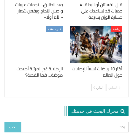
قبل الفستان أو البدلة.. 4
بعد الطلاق… نجمات عربيات
حميات قد تساعدك على
واصلن النجاح ورفعن شعار
خسارة الوزن بسرعة
«الأم أولًا»
رياضة
غير مصنف
أكثر 10 رياضات تسبباً للإصابات
الإطلالة غير المرتبة أصبحت
حول العالم
موضة… فما القصة؟
السابق
التالي
محرك البحث في خدمتك