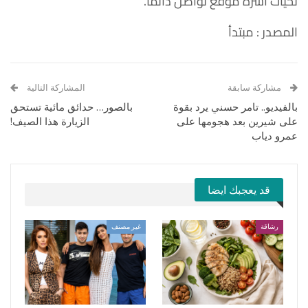
تحيات اسرة موقع تواصل دائمآ.
المصدر :
مبتدأ
مشاركة سابقة
المشاركة التالية
بالفيديو.. تامر حسني يرد بقوة
بالصور… حدائق مائية تستحق
على شيرين بعد هجومها على
الزيارة هذا الصيف!
عمرو دياب
قد يعجبك ايضا
رشاقة
غير مصنف