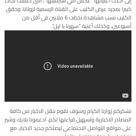
إلى أحدث أغنياتها “عكس اللي شايفينها”، التى حققت نجاحا
كبيرا بمجرد عرض الكليب على القناة الرسمية لروتانا، وحقق
الكليب نسب مشاهدة تخطت 6 ملايين فى أقل من
أسبوعين، وكذلك أغنية “سهرنا يا ليل”.
نشكركم زوارنا الكرام وسوف نقوم بنقل الاخبار من كافة
المصادر الاخبارية وتسهيل قراءتها لكم، ادعمونا بلايك وشير
على مواقع التواصل الاجتماعي ليصلكم جديد الاخبار، مع