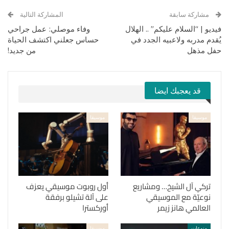
مشاركة سابقة
المشاركة التالية
فيديو | “السلام عليكم” .. الهلال
وفاء موصلي: عمل جراحي
يُقدم مدربه ولاعبيه الجدد في
حساس جعلني اكتشف الحياة
حفل مذهل
من جديد!
قد يعجبك ايضا
موسيقا
موسيقا
تركي آل الشيخ… ومشاريع
أول روبوت موسيقي يعزف
نوعيّة مع الموسيقي
على آلة تشيلو برفقة
العالمي هانز زيمر
أوركسترا
منوعات
موسيقا