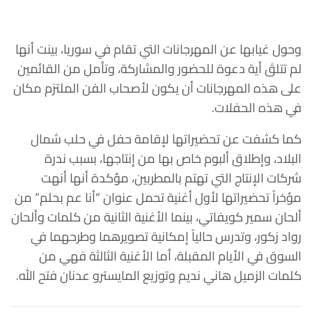
وحول غيابها عن المهرجانات التي تقام في سوريا، بينت أنها
لم تتلقَ أية دعوة للحضور والمشاركة، وتأمل من القائمين
على هذه المهرجانات أن يكون لأصحاب الفن الملتزم مكان
في هذه الحفلات.
كما كشفت عن تحضيراتها لإقامة حفل في حلب شمال
البلاد، وإطلاق ألبوم خاص بها من إنتاجها، بسبب ندرة
شركات الإنتاج التي تهتم بالمطربين، مؤكدة أنها أنهت
مؤخراً تحضيراتها لأول أغنية تحمل عنوان “أنا عم بحلم” من
ألحان سمير كويفاتي، بينما الأغنية الثانية من كلمات وألحان
رواد زكور، وتدرس حالياً إمكانية تصويرهما وطرحهما في
السوق في الأيام المقبلة، أما الأغنية الثالثة فهي من
كلمات الزميل هاني نديم وتوزيع المايسترو عدنان فتح الله.