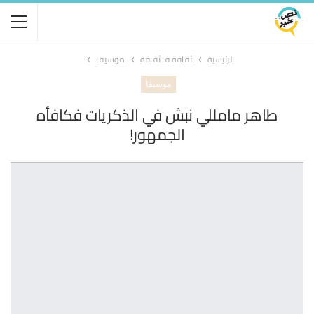
الرئيسية
ثقافة فـ ثقافة
موسيقا
موسيقا
طاهر مامللي نبش في الذكريات فكافأه
الجمهور!