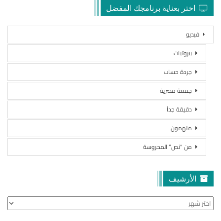
اختر بعناية برنامجك المفضل
فيديو
بيروتيات
جردة حساب
جمعة مصرية
دقيقة جداً
ملهمون
من “نص” المحروسة
الأرشيف
الأرشيف