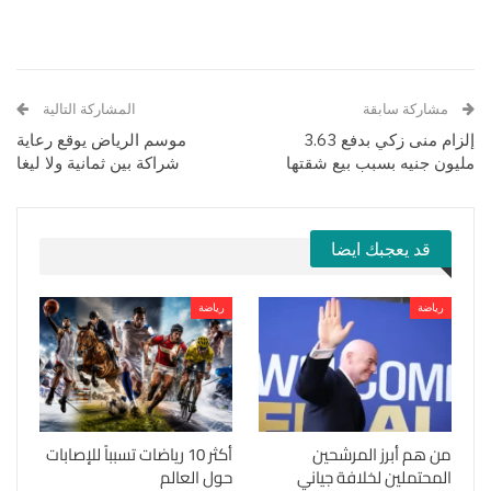
مشاركة سابقة
المشاركة التالية
إلزام منى زكي بدفع 3.63
موسم الرياض يوقع رعاية
مليون جنيه بسبب بيع شقتها
شراكة بين ثمانية ولا ليغا
قد يعجبك ايضا
رياضة
رياضة
من هم أبرز المرشحين
أكثر 10 رياضات تسبباً للإصابات
المحتملين لخلافة جياني
حول العالم