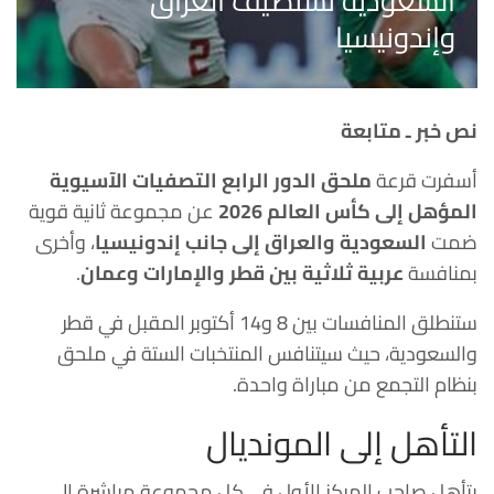
السعودية تستضيف العراق
وإندونيسيا
نص خبر ـ متابعة
أسفرت قرعة
ملحق الدور الرابع التصفيات الآسيوية
المؤهل إلى كأس العالم 2026
عن مجموعة ثانية قوية
ضمت
السعودية
و
العراق
إلى جانب
إندونيسيا
، وأخرى
بمنافسة
عربية ثلاثية بين
قطر
و
الإمارات
و
عمان
.
ستنطلق المنافسات بين 8 و14 أكتوبر المقبل في قطر
والسعودية، حيث سيتنافس المنتخبات الستة في ملحق
بنظام التجمع من مباراة واحدة.
التأهل إلى المونديال
يتأهل صاحب المركز الأول في كل مجموعة مباشرة إلى