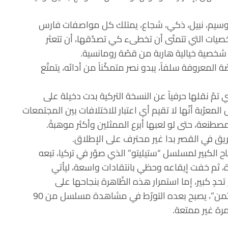
 وسيم، نبيل، ذكي، شجاع، يمتلك كل مواصفات فارس
شخصيات التي تتمنّى أن تخطىء كي تصدّقها، أن تتعثر
شخصية خيالية هاربة من قصّة رومانسية.
المعروفة سلفاً، يبدو نصر متمكّناً من أدائه، يتمتّع
ّ نقلها حرفياً عن النسخة التركية بدت دخيلة على
معرّبة أنّها لا تقيم أي اعتبار للاختلافات بين المجتمعات
طنعة، حتى لو لعبها أبرع الممثلين وأكثر موهبةً.
ريق في القصر بدا غير محترف على الإطلاق.
 الكبير لمسلسل “ستيليتو” الذي صوّر في تركيا، تبعه
ثم خفت إيقاعه وحظي بانتقادات واسعة، ليأتي
تحدٍ كبير، إما استمرار هذه الظّاهرة بنجاحها على
استقطاب الجماهير، وإما أن يكون مصيره مثل “الثمن”، يصبح بعده التورّط في مشاهدة مسلسل من 90
ة غير ممتعة.