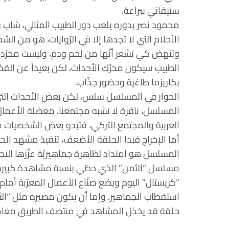
ستيفاني ببراعة.
محمود نصر بدوره يلعب دور الطبيب المثالي، شاب
الأحلام التي لا تجدها إلا في الرّوايات، هو من ال
وتنهض كي تشعر أنّها من لحم ودم، وليست مجرّد 
الطبيب سيكون محرّك الأحداث، لكن بعيداً عن القصّة 
بكاريزما طاغية وحضور جذّاب.
الحوار في المسلسل سلس، لكن بعض الأحداث التي تم
المسلسل، نافرة لا تشبه مجتمعنا، معضلة الأعمال ال
العربية والمجتمع التركي، فتبدو بعض الشخصيات مص
أما الإخراج فبدا الحلقة الأضعف، تنفيذ مشهد الح
المسلسل هو امتداد لظاهرة جماهيريّة عزّزها النجاح
مسلسل “الثمن” الذي حظي بنسبة مشاهدة كبيرة، 
“كريستال” اليوم ويضع صنّاع الأعمال المعرّبة أمام 
حلقة قد يخذل المشاهد في منتصف الطريق مغامر