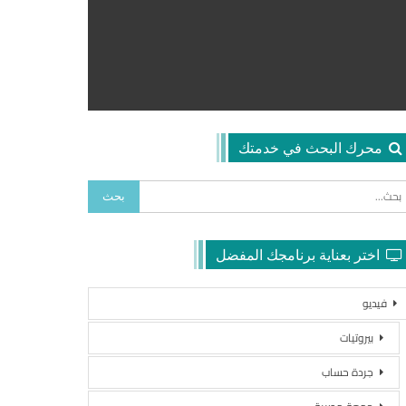
محرك البحث في خدمتك
اختر بعناية برنامجك المفضل
فيديو
بيروتيات
جردة حساب