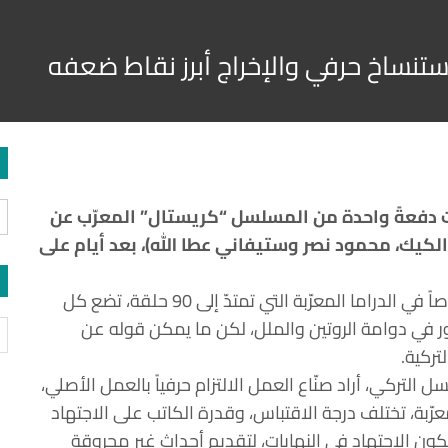
استنساخ حرفي والإخراج أبرز نقاط ضعفه
ة “شاهد” يوم أمس الأحد 3 حلقات دفعةً واحدة من المسلسل “كريستال” المعرّب عن
لكيك، محمود نصر وستيفاني عطا الله)، بعد أيام على
الحكم على المسلسل من بدايته غير منصفٍ، خصوصاً في الدراما المعرّبة التي تمتدّ إلى 90 حلقة، تضع كل
ور في دوامة الروتين والملل، لكن ما يمكن قوله عن
تركية.
لتركي، أراد صنّاع العمل الالتزام حرفياً بالعمل الأصلي،
عرّبة، تختلف درجة الاقتباس، وقدرة الكاتب على الاجتهاد
 يكون الاجتهاد في النهايات، لتقديم أحداث غير محروقة