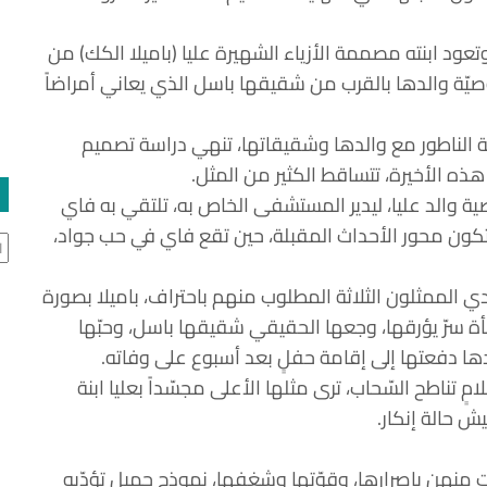
تعود ابنته مصممة الأزياء الشهيرة عليا (باميلا الكك) من
 وصيّة والدها بالقرب من شقيقها باسل الذي يعاني أمراضاً
ة الناطور مع والدها وشقيقاتها، تنهي دراسة تصميم
د هذه الأخيرة، تتساقط الكثير من المثل.
صية والد عليا، ليدير المستشفى الخاص به، تلتقي به فاي
ستكون محور الأحداث المقبلة، حين تقع فاي في حب جواد،
ال
دي الممثلون الثلاثة المطلوب منهم باحتراف، باميلا بصورة
أة سرّ يؤرقها، وجعها الحقيقي شقيقها باسل، وحبّها
ها دفعتها إلى إقامة حفلٍ بعد أسبوع على وفاته.
مٍ تناطح السّحاب، ترى مثلها الأعلى مجسّداً بعليا ابنة
ش حالة إنكار.
رات منهن بإصرارها، وقوّتها وشغفها، نموذج جميل تؤدّيه