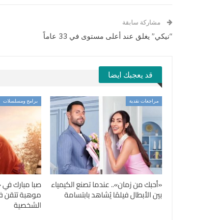
مشاركة سابقة
“نيكي” يغلق عند أعلى مستوى في 33 عاماً
قد يعجبك ايضا
مراجعات نقدية
برامج ومسلسلات
«أحبك من زمان».. عندما تصنع الكيمياء
صبا مبارك في 
بين الأبطال فيلمًا يُشاهد بابتسامة
موهبة تتقن فن
الشخصية