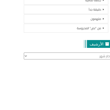
جمعة مصرية
دقيقة جداً
ملهمون
من “نص” المحروسة
الأرشيف
أرشيف