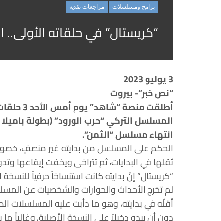
برامج ومسلسلات
مراجعات نقدية
“كريستال” في حلقاته الأولى.. 
3 يوليو 2023
“نص خبر”- بيروت
أطلقت منص
المسلسل التركي “حرب الورود” (بطولة باميلا ا
انتهاء مسلسل “الثمن”.
ثقلها في البدايات، ثم تتراخى ويخفت إيقاعها وتد
“كريستال” إنّ بدايته كانت استنساخاً حرفياً للنسخة ال
لم تخرج الأحداث والحوارات والشخصيات عن المسلسل ا
أقلّه في بدايته، وهو ما دأبت عليه المسلسلات الم
دون أن يبدو دخيلاً على النسخة الأصلية، وغالباً ما