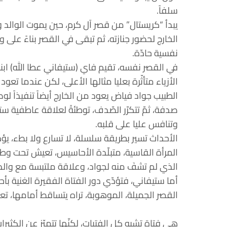
سلفاً.
يبدأ “كريستال” من قصر آل كرم، حين يموت الوالد و
الخارج لحضور جنازته، ثم تبقى في القصر بناءً على
نفسية حادّة.
في القصر نفسه، تقيم فاي (ستيفاني عطا الله) ابن
الأزياء متأثّرة بعليا مثالها الأعلى، لكن عندما تعو
الطبيب جواد فياض يعود من الخارج أيضاً تنفيذاً لو
صدفة، ثمّ تتكرّر الصّدف، توطئةً لعلاقة عاطفية 
وتنافس عليا على قلبه.
الأحداث تسير بطريقة سلسلة، لا تسارع ولا بطء، يؤ
المرأة القاسية، متبلّدة الأحاسيس، تعيش تحت وط
الذي لم تشفَ منه لجواد، وعلاقة ملتبسة مع والد
أما ستيفاني، فتؤدّي دور الفتاة الفقيرة الغنية بأحلا
القصر الجميلة، الموهوبة، تراه يتساقط أمامها، تعي
هي فتاة تشبه كل الفتيات، لكنّها تتميّز عن الكثي