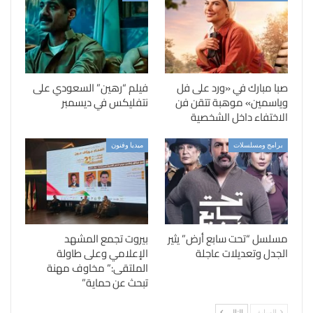
صبا مبارك في «ورد على فل
فيلم “رهين” السعودي على
وياسمين» موهبة تتقن فن
نتفليكس في ديسمبر
الاختفاء داخل الشخصية
برامج ومسلسلات
ميديا وفنون
مسلسل “تحت سابع أرض” يثير
بيروت تجمع المشهد
الجدل وتعديلات عاجلة
الإعلامي وعلى طاولة
الملتقى:” مخاوف مهنة
تبحث عن حماية”
السابق
التالي