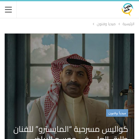
الرئيسية
ميديا وفنون
ميديا وفنون
كواليس مسرحية “المايسترو” للفنان