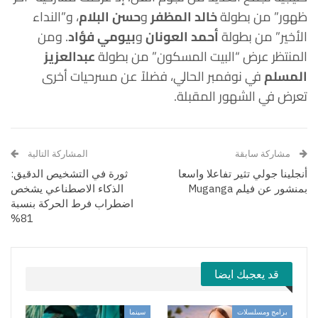
ظهور” من بطولة
خالد المظفر
و
حسن البلام
، و”النداء
الأخير” من بطولة
أحمد العونان
و
بيومي فؤاد
. ومن
المنتظر عرض “البيت المسكون” من بطولة
عبدالعزيز
المسلم
في نوفمبر الحالي، فضلاً عن مسرحيات أخرى
تعرض في الشهور المقبلة.
مشاركة سابقة
المشاركة التالية
أنجلينا جولي تثير تفاعلا واسعا
ثورة في التشخيص الدقيق:
بمنشور عن فيلم Muganga
الذكاء الاصطناعي يشخص
اضطراب فرط الحركة بنسبة
81%
قد يعجبك ايضا
برامج ومسلسلات
سينما