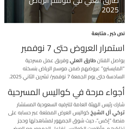
طارق العلي في موسم الرياض
2025
نص خبر ـ متابعة
استمرار العروض حتى 7 نوفمبر
يواصل الفنان
طارق العلي
وفريق عمل مسرحية
“المايسترو” عروضهم ضمن موسم الرياض بنسخته
السادسة حتى يوم الجمعة 7 نوفمبر/ تشرين الثاني 2025.
أجواء مرحة في كواليس المسرحية
شارك رئيس الهيئة العامة للترفيه السعودية المستشار
تركي آل الشيخ
كواليس العرض الممتعة عبر حسابه على
منصة “إكس”، حيث شوق الجمهور لمشاهدتها وحجز
تذاكرهم. وأظهرت الكواليس تفاعل الجمهور مع العرض