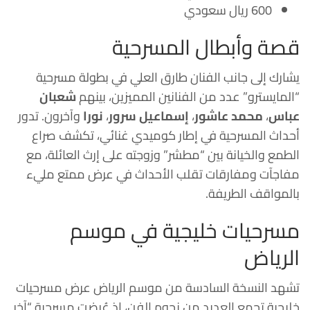
600 ريال سعودي
قصة وأبطال المسرحية
يشارك إلى جانب الفنان طارق العلي في بطولة مسرحية
“المايسترو” عدد من الفنانين المميزين، بينهم
شعبان
عباس
،
محمد عاشور
،
إسماعيل سرور
،
نورا
وآخرون. تدور
أحداث المسرحية في إطار كوميدي غنائي، تكشف صراع
الطمع والخيانة بين “مطشر” وزوجته على إرث العائلة، مع
مفاجآت ومفارقات تقلب الأحداث في عرض ممتع مليء
بالمواقف الطريفة.
مسرحيات خليجية في موسم
الرياض
تشهد النسخة السادسة من موسم الرياض عرض مسرحيات
خليجية تجمع العديد من نجوم الفن، إذ عُرضت مسرحية “آخر