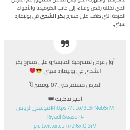
الذي تخلله رقص وغناء، إلى جانب الكوميديا والأجواء
المرحة التي طغت على مسرح
بكر الشدي
في بوليفارد
سيتي.
أول عرض لمسرحية المايسترو على مسرح بكر
الشدي في بوليفارد سيتي
العرض مستمر حتى 07 نوفمبر 🗓
احجز تذكرتك 🎟
https://t.co/3c5rNeb5rM
#موسم_الرياض
#RiyadhSeason
pic.twitter.com/dI6xiQi3rV