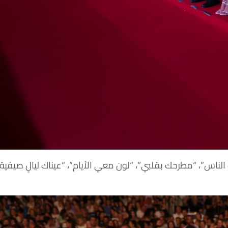
لناس”، “مطرحك بقلبي”، “لون معي الأيام”، “عيناك ليالٍ صيفية”