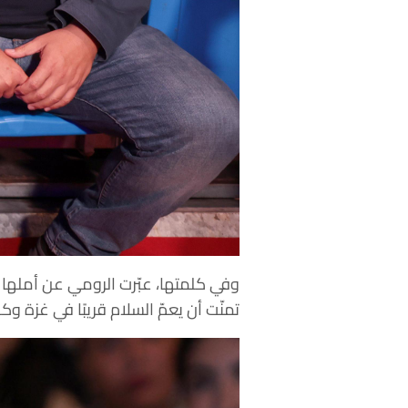
‎وفي كلمتها، عبّرت الرومي عن أملها 
تمنّت أن يعمّ السلام قريبًا في غزة و