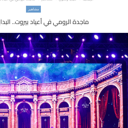
مشاهير
ماجدة الرومي في أعياد بيروت.. البد