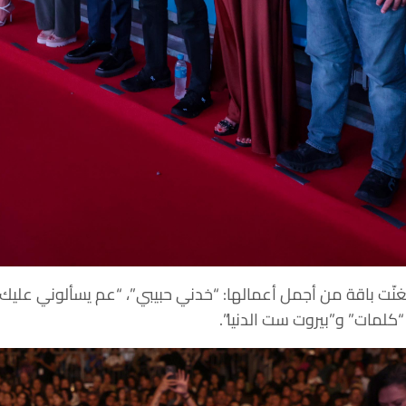
فغنّت باقة من أجمل أعمالها: “خدني حبيبي”، “عم يسألوني عليك ا
“كلمات” و”بيروت ست الدنيا”.