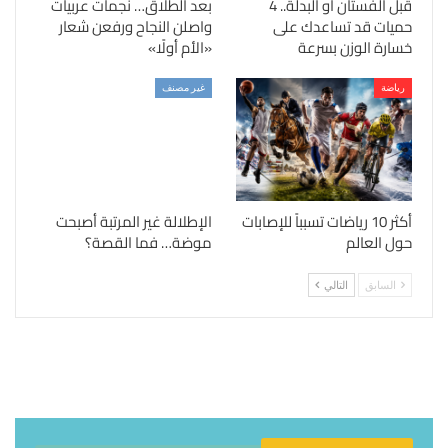
قبل الفستان أو البدلة.. 4
بعد الطلاق… نجمات عربيات
حميات قد تساعدك على
واصلن النجاح ورفعن شعار
خسارة الوزن بسرعة
«الأم أولًا»
رياضة
غير مصنف
أكثر 10 رياضات تسبباً للإصابات
الإطلالة غير المرتبة أصبحت
حول العالم
موضة… فما القصة؟
السابق
التالي