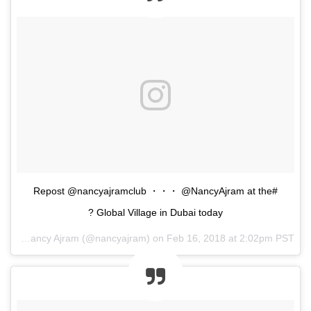
#Repost @nancyajramclub ・・・ @NancyAjram at the
Global Village in Dubai today ?
ed by
Nancy Ajram
(@nancyajram) on
Feb 16, 2018 at 2:02pm PST