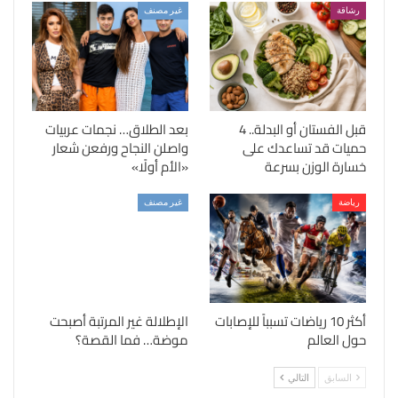
رشاقة
غير مصنف
قبل الفستان أو البدلة.. 4
بعد الطلاق… نجمات عربيات
حميات قد تساعدك على
واصلن النجاح ورفعن شعار
خسارة الوزن بسرعة
«الأم أولًا»
رياضة
غير مصنف
أكثر 10 رياضات تسبباً للإصابات
الإطلالة غير المرتبة أصبحت
حول العالم
موضة… فما القصة؟
السابق
التالي