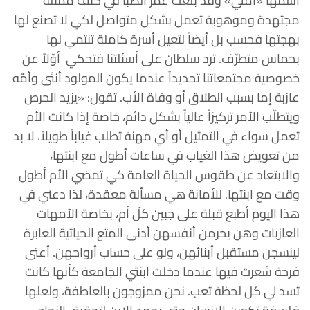
اسمها «أملي» وقد بلغت عمر الصبا في كنف ممثلة
مجتهدة وموهوبة تعمل بشكل متواصل لكي لا تصنع لها
بهجتها فحسب بل أيضاً لتعيل أسرة كاملة تنتمي لها
بحماس متطرّف. ترد سلطان على أسئلتنا فتحكي أوّلاً عن
خصوصية مجتمعاتنا تحديداً عندما يكون المولود أنثى وأمّه
عازبة إما بسبب الطلاق أو وفاة الأب. تقول: «يزيد الحرص
ويتطلّب الأمر تركيزاً عالياً بشكل دائم، خاصة إذا كانت الأم
تعمل سواء في التمثيل أو أي مهنة تطلب غياباً طويلاً، لا بد
من تعويض هذا الغياب في ساعات أطول مع ابنتها،
والابتعاد عن طقوس الحياة العامة كي تمضي الأم أطول
وقت مع ابنتها. للأمانة هي مسألة معقدة، لذا دعني في
هذا اليوم أطبع قبلة على جبين كلّ أم، بخاصة الأمهات
العازبات وهن يحرمن أنفسهن أدنى المتع الحياتية العابرة
لينسجن مستقبل أبنائهن، ولو على حساب أرواحهن. أعتى
فرحة شعرت فيها عندما دخلت ابنتي الجامعة كأنها كانت
تسد لي كل لحظة تعب. نحن ممزوجون بالعاطفة، ولعلها