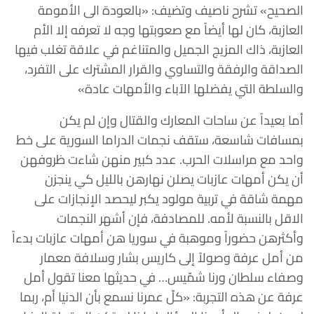
الصحيح» تشرح ناصيف وتضيف: «بالعودة الى الأمومة
العازبة، كان لها أيضاً مع صعوبتها وجه لا تعرفه إلا الأم
العازبة، ذاك المزيج الجميل والمتناغم في علاقة تغلب فيها
الصداقة والرفقة والتساوي والقرار المشترك على التفرد،
والسلطة التي يفضلها الآباء والأمهات عادة»
أما بعيداً عن ساحات المعارك والقتال وإن لم يكن
بمسافات شاسعة، ستقف نجمات الدراما السورية على خط
واحد مع مراسلات الحرب. عدد كبير منهن شاءت ظروفهن
أن يكن أمهات عازبات يصلن نهارهن بالليل كي ينجزن
مهمة شاقة في تربية مولود يكبر ليحصد الإنجازات على
الاقل بالنسبة لأمه. للمصادفة، فإن أشهر النجمات
وأكثرهن حضوراً وموهبة في سوريا هن أمهات عازبات بدءاً
من أمل عرفة وصولاً إلى كاريس بشار وسلافة معمار
وصفاء سلطان ورنا شمّيس… في حديثها معنا تقول أمل
عرفة عن هذه التجربة: «كلّ عمرنا نسمع بأن الدنيا أم، ربما