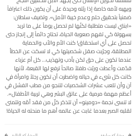
فلسفة تكوين الإنسان حتى يجهد الابن لتحقيق النجاح
ويهبه لأمه خاصة إذا ربّته وحيدة على أن يكون ذلك اعترافاً
ضمنياً بتحقيق حلم وعدم خيبة الأمل». وتضيف سلطان:
«ابنتي ليست متطلبة لكنّها لم تحصل يوماً على ما تريد
بسهولة كي تفهم صعوبة الحياة، تحتاج دائماً إلى إنجاز حتى
تحصل على أي استحقاق! كنت الأم والأب والحماية
المطلقة، وجرّبت صقل شخصيتها كي لا تسكت عن الخطأ
عندما تكون على حق لكن بأدب وتهذيب… كل أم عزباء
قدّمت وأعطت وربّت طفلاً صالحاً ترفع لها القبعة، لأنها
كانت كل شيء في حياته واضطرت أن تكون رجلاً وامرأة في
آن وأن تلعب عشرات الشخصيات لتنجو من مطب الفشل في
أعظم مهمة مرمية على عاتق البشر وهي تربية الأطفال».
لا تنسى نجمة «دومينو» أن تتذكر كلّ من فقد أمّه وتتمنى
لقلبه الصبر بعدما غابت عن عالمه أهم ما منحته له الحياة!
مشاركة سابقة
المشاركة التالية