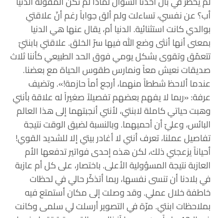
لم يخطر في بال أحدنا السؤال لماذا لم تكن المقولة الدنيا
أب؟ عن نفسي، تساءلت ولم ألق جواباً رغم أنّ علاقتي
بوالدي كانت استثنائية. الدنيا أم، يقال عنها هي الدنيا
بمعنى أنها أنثى وضع الله فيها سرّ الخلق. علاقتي بابنتيّ
تتعمّق وتقوى بشكل يومي فوق الحد الطبيعي كأننا ثلاث
صديقات نعيش معاً ونمارس طقوس الحياة مع بعضنا.
عندما ألاحظ شططاً منهما، أرجع أماً حازمة!». وتضيف
عرفة: «ربما لا يفهم بعضهم تفصيلاً صغيراً له علاقة بأنني
وهبت حياتي كاملة لابنتي، لأنني أنجبتهما إلى هذا العالم
البائس، وعليّ أن أحميهما. وبالنسبة لضيق الوقت نتيجة
تفاصيل عملنا، تعرف أنني لا أغادر بيتي إلا للشديد القوي!
أحياناً يزعجني ذلك، لكن هذه إحدى فواتير تدفعها الأم
العازبة نتيجة المسؤولية الأعلى. باختصار، على كل أم عازبة
في بلادنا أن تنسى نفسها، ربما أتذكّر حالي في لحظات
خاطفة خلال عملي. وقد وصلت إلى مكان أستمتع فيه
بملاحظات ابنتي. مرّة في التصوير أرسلت لي سلمى وكانت