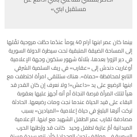
مستقبل ابني»
بينما كان عمر ابنها آرام 40 يوماً عندّما حطّت مروحية تقّلها
إلى المساحة الضيقة المتبقية تحت سيطرة الدولة السورية
في دير الزور! بعدها، بثلاثة شهور ستكون وجهة الإعلامية
أوغاريت دندش إلى «عقارب» في ريف السلمية الشرقي
التابع لمحافظة «حماة». هناك ستلتقي امرأة اختطفت مع
ابنها الرضيع على يد «داعش»! ولا نعرف إن كان القدر قد
هيأ لتلك المرأة فرصة النجاة أم أنه أجهز عليها بعقوبة
البقاء على قيد الحياة عندما نجت ومات رضيعها. الحادثة
تركت أثرها البليغ في حياة إعلامية «الميادين» بسبب
مصادفة تقارب عمر الطفل الشهيد مع ابنها. الإعلامية
الميدانية أمّ عازبة لطفل وحيد كانت قد ورّطتها الحرب
السورية في مواقف تحرث الوجدان! كأن تزور سيدة مسنة