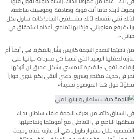
في الـ12 عاماً من عمرها آنذاك، رسالة صوتية تقول فيها
بصوت ثابت: ماما أنت قوية، وصادقة، وموهبتك ساطعة،
لذلك ثقي بنفسك لأنك ستخطفين النجاح! كانت تحاول بكل
براءة رفع معنوياتي، فإذا بها تمنحني أعظم استحقاق في
حياتي».
من ناحيتها تنصدم النجمة كاريس بشّار بالفكرة. هي أيضاً أم
عازبة لطفلها الوحيد الذي تضبط كل مفردات حياتها على
إيقاعه. تقول: «الفكرة تلامسني بشكل عميق لن أتركها
تمر في حديث مختصر وسريع، دعني ألتقي بكم لنجري حواراً
مطوّلاً حول هذا الموضوع تحديداً».
في السياق ذاته، من يعرف النجمة صفاء سلطان يدرك
منطقها الناصع في التعاطي مع أمومتها وتفاصيلها
الشخصية خلال مشوار طويل. هي أم عازبة لفتاة وحيدة