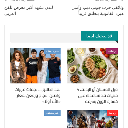
وثائقي حرب جوني ديب وآمبر
لندن تشهد أكبر معرض للفن
هيرد القانونية ينطلق قريباً
العربي
قد يعجبك ايضا
رشاقة
غير مصنف
قبل الفستان أو البدلة.. 4
بعد الطلاق… نجمات عربيات
حميات قد تساعدك على
واصلن النجاح ورفعن شعار
خسارة الوزن بسرعة
«الأم أولًا»
رياضة
غير مصنف