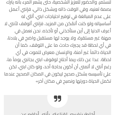
لنستمر، والحضور لتعزيز الشخصية، حتى يشعر المرء بأنه يترك
بصمة تعنيه، وفي الوقت ذاته وبشكل ذاتي، فإنني أعمل
على عدم المبالغة في توفير احتياجات ابني، ألبّي له
أساسياته ولو كنت أتمّكن من المزيد، فإنني أتوقف لأنني لا
أعرف الدنيا إلى أين ستأخذني أو تأخذه. نحن نعمل في
مهنة غير مستقرة، ولا يوجد لها مستقبل واضح في بلادنا،
في أي لحظة قد يجبرك حادث ما على التوقف. كما أن
الحياة دائماً غير آمنة، والإنسان معرض للموت في أي
لحظة. عدا عن ذلك ربما أحتاج لوقوف ابني بجانبي يوماً ما،
رغم أنني لا أتمنى أن أكون بحاجة أحد، ولو كان ابني، لكن
عليّ تأسيسه بشكل صحيح ليكون في المكان الصحيح عندما
تكمل الحياة دورتها ونصبح في مكان آخر»
أخاطر بنفسي لقناعتي بأنني أدافع عن