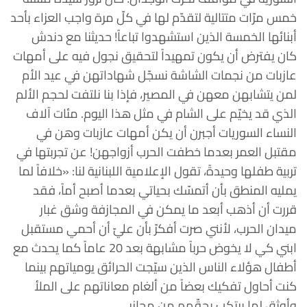
خمس مرّات متتالية لتقدّم لها في كلّ مرة واجب العزاء بأحد
أبنائها الخمسة الذين استشهدوا تباعاً! حديثنا مع دندش
كان يفترض أن يكون تمهيداً لتحقيق نجول فيه على أمهات
عازبات من نجمات الشاشة نسجّل شهاداتهن في عيد الأم
لمن يتشابهن معهن في المصير، فإذا بنا نلتفت لحجم الألم
الذي قد يخيّم على الشام في مثل هذا اليوم. مئات آلاف
النساء السوريات أجبرن أن يكن أمهات عازبات وهن في
مقتبل العمر بعدما خطفت الحرب أزواجهن! عن تجربتها في
تربية طفلها وحيدةً، تقول الإعلامية اللبنانية لنا: «خلافاً لما
يمليه المنطق بأن أتمسّك بحياتي بعدما أصبح أماً، فقد
قررت أن أذهب أبعد ما يمكن في المجازفة وشق غبار
ميدان الحرب، لأنني صرت أفكرّ بأن عليّ أن أحمي مستقبل
ابني كي لا يخوض حرباً مشابهة بعد 20 عاماً كما يحدث مع
أطفال هؤلاء الناس الذين سيّجت الحرائق يومياتهم بينما
كنت أحاول تفكيك بعضاً من ألغام معاناتهم على الملأ
وأوثق لما يرتكب بحقّهم من مجازر.