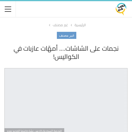
الرئيسية
غير مصنف
غير مصنف
نجمات على الشاشات…. أمهّات عازبات في
الكواليس!
النجمة السورية كاريس بشار وابنها الوحيد مجد