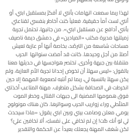
لهذا ربما سمعت اتهامات بأنني لا أفكرّ بمستقبل ابني، أو
أنني لست أماً حقيقية. فعلياً كنت أخاطر بنفسي لقناعتي
بأنني أدافع عن مستقبل ابني». من جانبها، تحتمل تجربة
زميلتها مديرة مكتب «الميادين» في دمشق ديمة ناصيف
مساحات شاسعة من الترصّد، بخاصة أنها أم عازبة تعيش
أصلاً من أجل وحيدها. كانت قد أمضت سنواتها الحرب
متنقلة بين جبهة وأخرى. تختصر هواجسها في حديثها معنا
بالقول: «ليس سهلاً أن تخوض إحدانا تجربة الأم العازبة، ولم
يكن سهلاً بالنسبة لي، ربما لم أنتبه لصعوبة المهمة إلا حين
انخرطت في الصحافة بشكل متطرف. مهنة المتاعب أخذتني
فوق همومها المضنية الى جبهات القتال، وخطر الموت
المتلّطي وراء زواريب الحرب وسواترها. كان هناك مونولوج
يومي معلن وصامت بيني وبين ابني يقول: «ماذا سيحدث
لي لو أنك مُّت! إن لم تخافي على نفسكِ، ألا تخافين عليّ؟
لكن شغف المهنة يجعلك بعيداً عن الحكمة والتقدير