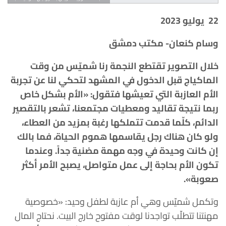
22 يوليو 2023
وسام كنعان- مكتب دمشق
خلال التصوير تقتطع النجمة رنا شميّس من وقت
الماكياج قبل الدخول في المشهد لتحكي لنا عن تجربة
الأم العازبة التي تعيشها فتقول: «الأم بشكل خاص
ربما نتيجة تقاليد ومعطيات مجتمعنا، تشعر بالتقصير
الدائم، كلّما قدمت تتملكها رغبة بمزيد من العطاء،
ولو كان هناك رجل يقاسمها هموم الحياة، فما بالك
إن كانت وحيدة في وجه مهمة مضنية جداً. وعندما
تكون الأم بحاجة إلى عمل متواصل، يصبح الأمر أكثر
صعوبة».
وتكمل شميّس وهي أم عازبة لطفل وحيد: «خصوصية
مهنتنا تتطلّب تواجدنا لوقت مفتوح خارج البيت. نحتاج المال