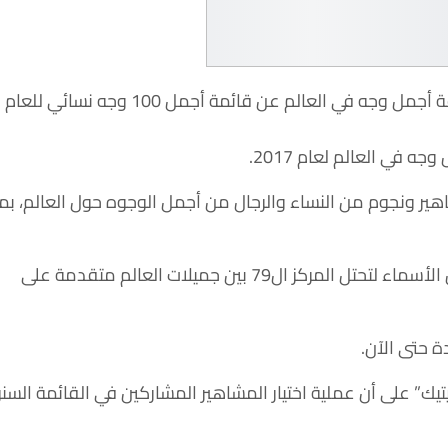
صاحبة أجمل وجه نسائي في العالم..والمنافسه فلبينية ! أعلنت الجهة المنظمة لمسابقة أجمل وجه في العالم عن قائمة أجمل 100 وجه نسائي للعام
ئمتي مشاهير ونجوم من النساء والرجال من أجمل الوجوه حول العالم، بم
والملفت كما يقول تقرير عربي سبوت نيك هو ورود اسم الممثلة والمغنية السورية نسرين طافش بين الأسماء لتحتل المركز ال79 بين جميلات العالم متقدمة على
قع الناشر لها، “ذا انديبندنت كريتيك” على أن عملية اختيار المشاهير المشاركين في القائمة الس