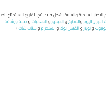
لاخبار العالمية والعربية بشكل فريد يتيح للقارئ الاستمتاع باخبا
الابراج اليوم
و
المطبخ
و
الديكور
و
الفعاليات
و
صحة ورشاقة
وتيوب
و
تويتر
و
الفيس بوك
و
انستجرام
و
سناب شات
) .