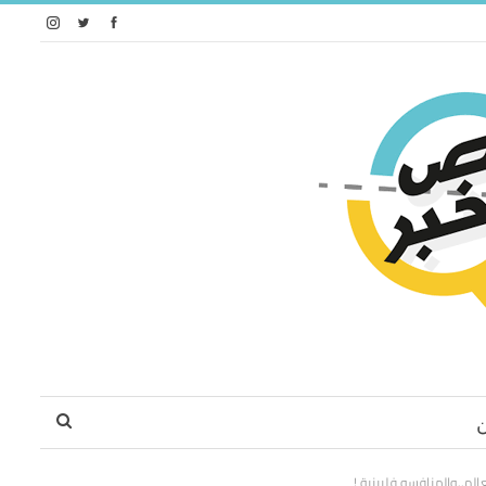
م..والمنافسه فلبينية !