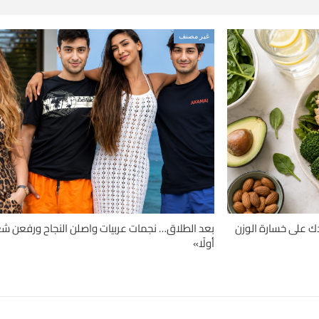
غير مصنف
حميات قد تساعدك على خسارة الوزن
بعد الطلاق… نجمات عربيات واصلن النجاح ورفعن شعا
أولًا»