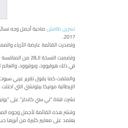
نسرين طافش
2017.
وتصدرت القائمة عارضة الأزياء والممثلة الفلبينية “ليزا سوبي
وتضمنت النسخة ال
في ذلك هوليوود، وبوليوود، والعالم ال
الإيطالية مونيكا بيلوتشي التي احتلت المر
نشرت قناة “تي سي كاندلر” على “يوتيوب” فيديو ال
يعتمد على معايير كثيرة من أبرزها حب ا