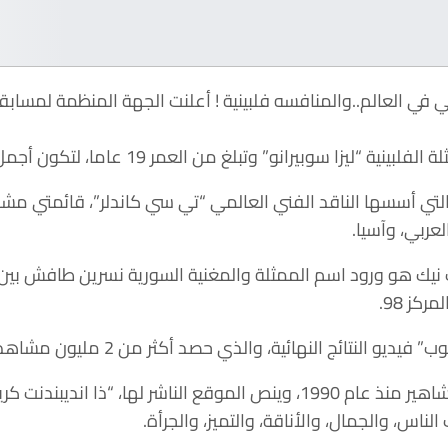
رانو” وتبلغ من العمر 19 عاما، لتكون أجمل وجه في العالم لعام 2017.
ـ28 من المنافسة التي أسسها الناقد الفني العالمي “تي سي كاندلر”، قا
عربي، وآسيا.
كز 98.
نتائج النهائية، والذي حصد أكثر من 2 مليون مشاهدة حتى الآن.
وتنشر هذه القائمة لأجمل وجوه المشاهير منذ عام 1990، وينص المو
لناس، والجمال، والأناقة، والتميز، والجرأة.