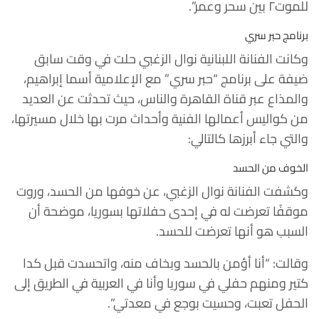
للموت٢ بين سحر وعمر”.
برنامج حبر سري
وكانت الفنانة اللبنانية نوال الزغبي حلت في وقت سابق
ضيفة على برنامج “حبر سري” مع الإعلامية أسما إبراهيم،
والمذاع عبر قناة القاهرة والناس، حيث تحدثت عن العديد
من كواليس أعمالها الفنية وأحداث مرت بها خلال مسيرتها،
والتي جاء أبرزها كالتالي:
الخوف من الحسد
وكشفت الفنانة نوال الزغبي، عن خوفها من الحسد، وروت
موقفًا تعرضت له في إحدى حفلاتها بسوريا، موضحة أن
السبب هو أنها تعرضت للحسد.
وقالت: “أنا أؤمن بالحسد وبخاف منه، واتحسدت قبل كدا
كتير ومنهم حفلي في سوريا وأنا في العربية في الطريق إلى
الحفل تعبت، وحسيت بوجع في معدتي”.