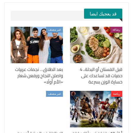
قد يعجبك ايضا
رشاقة
غير مصنف
قبل الفستان أو البدلة.. 4
بعد الطلاق… نجمات عربيات
حميات قد تساعدك على
واصلن النجاح ورفعن شعار
خسارة الوزن بسرعة
«الأم أولًا»
رياضة
غير مصنف