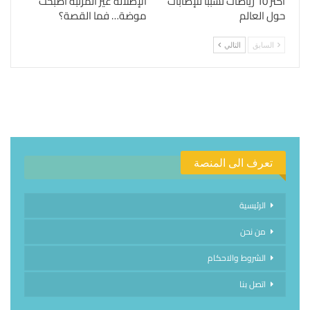
أكثر 10 رياضات تسبباً للإصابات
الإطلالة غير المرتبة أصبحت
حول العالم
موضة… فما القصة؟
السابق
التالي
تعرف الى المنصة
الرئيسية
من نحن
الشروط والاحكام
اتصل بنا