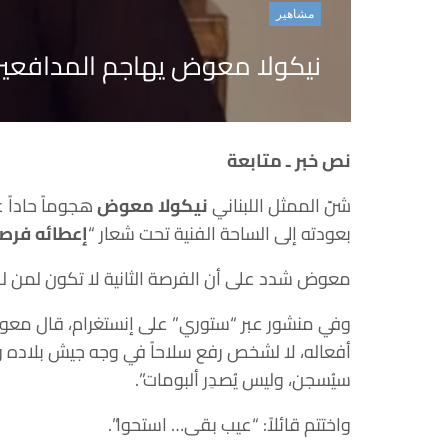
مشاهير
نيكولا معوض يهاجم المدافعين
نص خبر ـ متابعة
شنّ الممثل اللبناني
نيكولا معوض
هجوماً حاداً 
بعودته إلى الساحة الفنية تحت شعار “
إعطائه فرصة
معوض شدد على أن الفرصة الثانية لا تكون لمن لم
وفي منشور عبر “ستوري” على إنستغرام، قال معوض
أفعاله، لا لشخص رفع سلاحاً في وجه جيش بلاده وج
سيُسجن، وليس يُصدِر ألبومات”.
واختتم قائلاً: “عيب بقى… استحوا”.