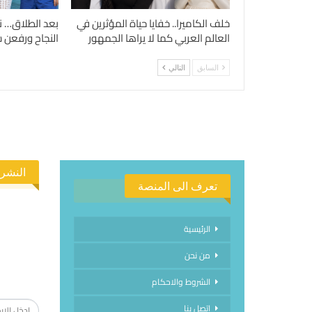
خلف الكاميرا.. خفايا حياة المؤثرين في
بعد الطلاق… ن
العالم العربي كما لا يراها الجمهور
النجاح ورفعن شع
السابق
التالي
النشرة
تعرف الى المنصة
الرئيسية
من نحن
الاشتراك
الشروط والاحكام
اتصل بنا