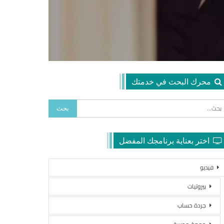
محرك البحث في خدمتك
اختر بعناية برنامجك المفضل
فيديو
بيروتيات
جردة حساب