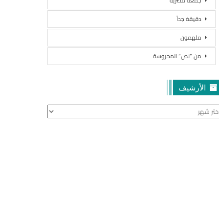
جمعة مصرية
دقيقة جداً
ملهمون
من “نص” المحروسة
الأرشيف
أرشيف