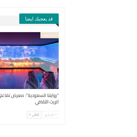
قد يعجبك ايضا
أخبار ثقافية
“روايتنا السعودية”: معرض تفاعل
الإرث الثقافي
السابق
التالي