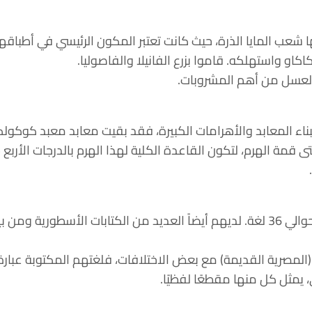
 شعب المايا الذرة، حيث كانت تعتبر المكون الرئيسي في أطباقه
كاو واستهلكه. قاموا بزرع الفانيلا والفاصوليا.
 العسل من أهم المشروبات.
ببناء المعابد والأهرامات الكبيرة، فقد بقيت معابد معبد كوكول
يتكلم شعب المايا عدة لغات، حوالي 36 لغة. لديهم أيضاً العديد من الكتابات الأس
 (المصرية القديمة) مع بعض الاختلافات، فلغتهم المكتوبة عبا