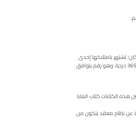
م.
كان؛ تشتهر بامتلاكها إحدى
وتسعين درجة على كل جانب حتى قمة الهرم، لتكون القاعدة الكلية لهذا الهرم بالدرجات الأربع 365 درجة، وهو رقم يتوافق
طورية ومن بين هذه الكتابات كتاب المايا
رة عن نظام معقد يتكون من