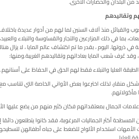
 من البلدان والحضارات الأخرى.
هم وتقاليدهم
ب والقبائل منذ آلاف السنين لما لهم من أدوار عديدة باختلاف 
ت، بما في ذلك المزارعين والتجار والقساوسة والنبلاء والعبيد،
يكية إلى حوالي 40 مدينة في ذروتها. اليوم ، بقدر ما تم اكتشاف عالم المايا ، لا
وقد عُرف شعب المايا بعاداتهم وتقاليدهم الغريبة.ومنها:
الطبقة العليا والنبلاء فقط لهم الحق في الحفاظ على أسنانهم.
ى شكل منقار، لذلك اخترعوا بعض الأواني الخاصة التي تتناسب 
 مأكولاتهم.
لامات الجمال بمعتقداتهم فكان كثير منهم من يضع عليها الأحج
ن المسطحة أكثر الجماليات المرغوبة، فقد كانوا يتطلعون دائمًا إ
دت الأمهات استخدام الألواح للضغط على جباه أطفالهن لتسطيح
ة العليا.