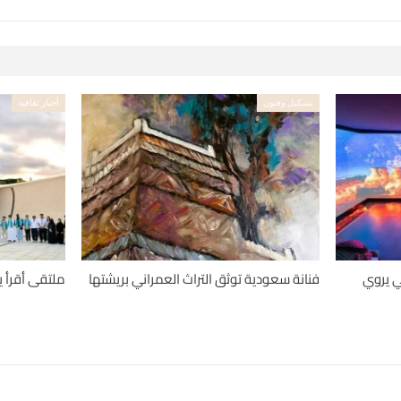
تشكيل وفنون
أخبار ثقافية
ي يروي
فنانة سعودية توثق التراث العمراني بريشتها
ملتقى أقرأ يجمع 30 موهبة 