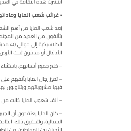
انتشرت هذه الثقافة في العديد
• غرائب شعب المايا وعادات
يُعد شعب المايا من أهم الشعو
يتألفون من العديد من المجتمعا
الكلاس
الأدغال أو مدفون تحت الأرض، 
– خلع جميع أسنانهم، باستثناء 
– تميز رجال المايا بأنفهم عل
فيها مشروباتهم ويتناولون بها
– أنف شعوب المايا كانت من ع
– كان المايا يعتقدون أن الجبي
الجمالية، ولتحقيق ذلك، اعتا
الأحيان بين المواطنين من الطبق