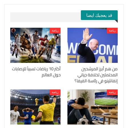
قد يعجبك ايضا
رياضة
رياضة
من هم أبرز المرشحين
أكثر 10 رياضات تسبباً للإصابات
المحتملين لخلافة جياني
حول العالم
إنفانتينو في رئاسة الفيفا؟
رياضة
رياضة