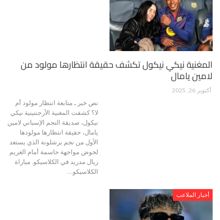
المغنية نيكي نيكول تكشف حقيقة انتظارها مولود من
لامين يامال
أكتوبر 26, 2025
نص خبر ـ متابعة انتظار مولود أم
لا؟ كشفت المغنية الأرجنتينية نيكي
نيكول، صديقة النجم الإسباني لامين
يامال، حقيقة انتظارها مولودها
الأول من نجم برشلونة الذي يستعد
لخوض مواجهة حاسمة أمام الغريم
ريال مدريد في الكلاسيكو. مباراة
الكلاسيكو…
أخبار الملاعب