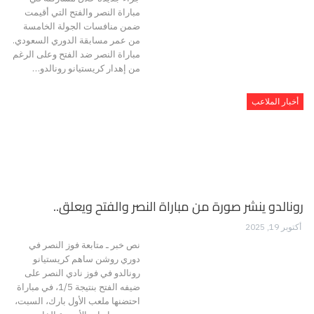
مباراة النصر والفتح التي أقيمت
ضمن منافسات الجولة الخامسة
من عمر مسابقة الدوري السعودي.
مباراة النصر ضد الفتح وعلى الرغم
من إهدار كريستيانو رونالدو…
أخبار الملاعب
رونالدو ينشر صورة من مباراة النصر والفتح ويعلق..
أكتوبر 19, 2025
نص خبر ـ متابعة فوز النصر في
دوري روشن ساهم كريستيانو
رونالدو في فوز نادي النصر على
ضيفه الفتح بنتيجة 1/5، في مباراة
احتضنها ملعب الأول بارك، السبت،