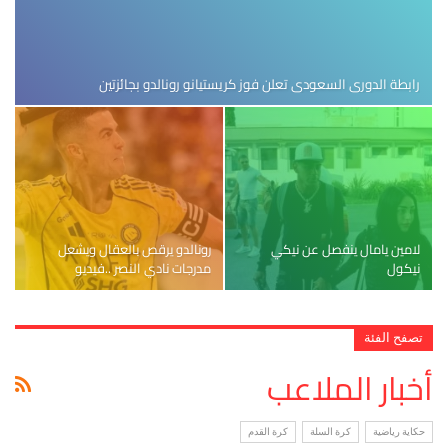
رابطة الدوري السعودي تعلن فوز كريستيانو رونالدو بجائزتين
لامين يامال ينفصل عن نيكي
رونالدو يرقص بالعقال ويشعل
نيكول
مدرجات نادي النصر ..فيديو
تصفح الفئة
أخبار الملاعب
حكاية رياضية
كرة السلة
كرة القدم