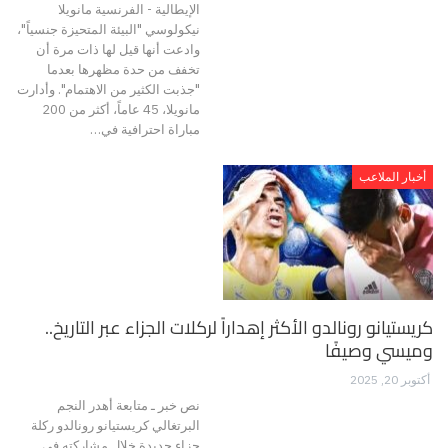
الإيطالية - الفرنسية مانويلا
نيكولوسي "البيئة المتحيزة جنسياً"،
وادعت أنها قيل لها ذات مرة أن
تخفف من حدة مظهرها بعدما
"جذبت الكثير من الاهتمام". وأدارت
مانويلا، 45 عاماً، أكثر من 200
مباراة احترافية في…
أخبار الملاعب
كريستيانو رونالدو الأكثر إهداراً لركلات الجزاء عبر التاريخ..
وميسي وصيفًا
أكتوبر 20, 2025
نص خبر ـ متابعة أهدر النجم
البرتغالي كريستيانو رونالدو ركلة
جزاء جديدة خلال مشاركته في