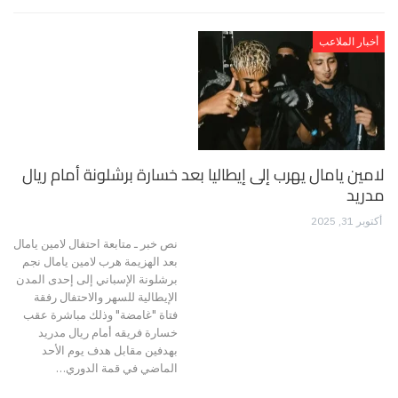
أخبار الملاعب
لامين يامال يهرب إلى إيطاليا بعد خسارة برشلونة أمام ريال
مدريد
أكتوبر 31, 2025
نص خبر ـ متابعة احتفال لامين يامال
بعد الهزيمة هرب لامين يامال نجم
برشلونة الإسباني إلى إحدى المدن
الإيطالية للسهر والاحتفال رفقة
فتاة "غامضة" وذلك مباشرة عقب
خسارة فريقه أمام ريال مدريد
بهدفين مقابل هدف يوم الأحد
الماضي في قمة الدوري…