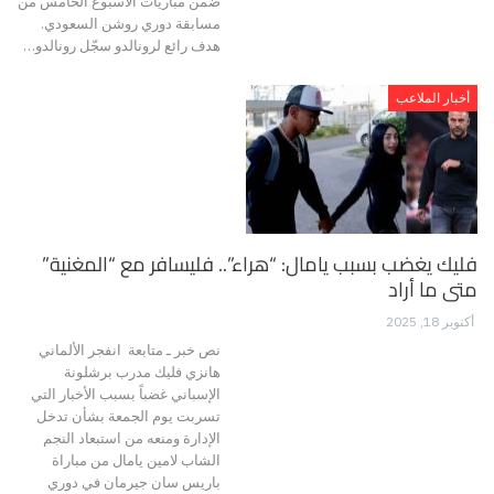
ضمن مباريات الأسبوع الخامس من
مسابقة دوري روشن السعودي.
هدف رائع لرونالدو سجّل رونالدو…
أخبار الملاعب
فليك يغضب بسبب يامال: “هراء”.. فليسافر مع “المغنية”
متى ما أراد
أكتوبر 18, 2025
نص خبر ـ متابعة انفجر الألماني
هانزي فليك مدرب برشلونة
الإسباني غضباً بسبب الأخبار التي
تسربت يوم الجمعة بشأن تدخل
الإدارة ومنعه من استبعاد النجم
الشاب لامين يامال من مباراة
باريس سان جيرمان في دوري