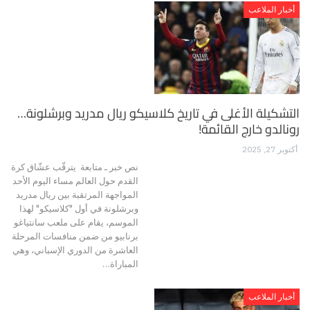
أخبار الملاعب
التشكيلة الأغلى في تاريخ كلاسيكو ريال مدريد وبرشلونة…
رونالدو خارج القائمة!
أكتوبر 27, 2025
نص خبر ـ متابعة يترقّب عشّاق كرة
القدم حول العالم مساء اليوم الأحد
المواجهة المرتقبة بين ريال مدريد
وبرشلونة في أول "كلاسيكو" لهذا
الموسم، يقام على ملعب سانتياغو
برنابيو من ضمن منافسات المرحلة
العاشرة من الدوري الإسباني، وهي
المباراة…
أخبار الملاعب