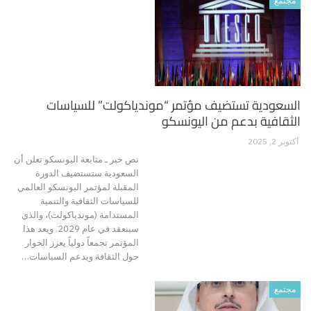
مجتمع
السعودية تستضيف مؤتمر “موندياكولت” للسياسات
الثقافية بدعم من اليونسكو
أكتوبر 2, 2025
نص خبر ـ متابعة اليونسكو تعلن أن
السعودية ستستضيف الدورة
المقبلة لمؤتمر اليونسكو العالمي
للسياسات الثقافية والتنمية
المستدامة (موندياكولت)، والذي
سينعقد في عام 2029. ويعد هذا
المؤتمر تجمعاً دولياً يعزز الحوار
حول الثقافة ويدعم السياسات…
مجتمع