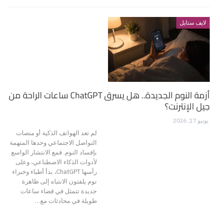
لايف ستايل
أزمة النوم الجديدة.. هل يسرق ChatGPT ساعات الراحة من
جيل الإنترنت؟
يونيو 17, 2026
لم تعد الهواتف الذكية أو منصات
التواصل الاجتماعي وحدها المتهمة
بإفساد النوم. فمع الانتشار الواسع
لأدوات الذكاء الاصطناعي، وعلى
رأسها ChatGPT، بدأ أطباء وخبراء
نوم يلفتون الانتباه إلى ظاهرة
جديدة تتمثل في قضاء ساعات
طويلة في محادثات مع…