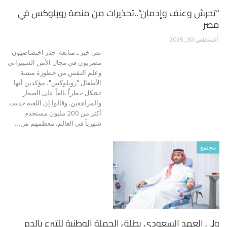
“تحرش وعنف وإدمان”..تحذيرات من منصة روبلوكس في
مصر
أغسطس 30, 2025
نص خبر ـ متابعة حذر اختصاصيون
مصريون في مجال الأمن السيبراني
وعلم النفس من خطورة منصة
الأطفال "روبلوكس"، مؤكدين أنها
تشكل خطراً بالغاً على الصغار
والمراهقين. وقالوا إن اللعبة جذبت
أكثر من 200 مليون مستخدم
شهرياً في العالم، معظمهم من…
مجتمع
ولي العهد السعودي يطلق الحملة الوطنية للتبرع بالدم