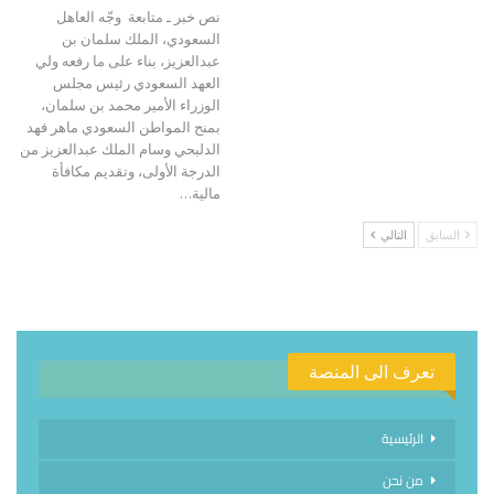
نص خبر ـ متابعة وجّه العاهل
السعودي، الملك سلمان بن
عبدالعزيز، بناء على ما رفعه ولي
العهد السعودي رئيس مجلس
الوزراء الأمير محمد بن سلمان،
بمنح المواطن السعودي ماهر فهد
الدلبحي وسام الملك عبدالعزيز من
الدرجة الأولى، وتقديم مكافأة
مالية…
السابق
التالي
تعرف الى المنصة
الرئيسية
من نحن