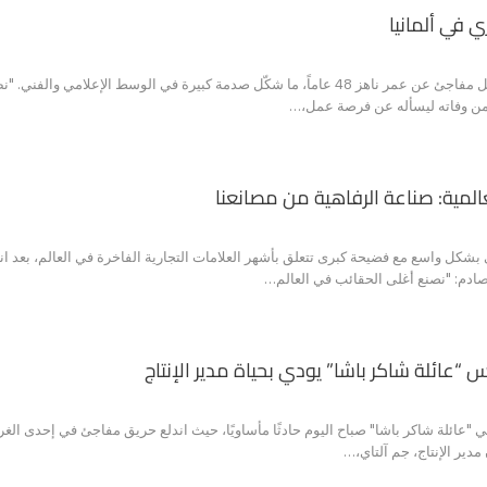
في ألمانيا
رحل الإعلامي صبحي عطري بشكل مفاجئ عن عمر ناهز 48 عاماً، ما شكّل صدمة كبيرة في
 من وفاته ليسأله عن فرصة عمل،…
المية: صناعة الرفاهية من مصانعنا
بشكل واسع مع فضيحة كبرى تتعلق بأشهر العلامات التجارية الفاخرة في العالم، بعد 
دم: "نصنع أغلى الحقائب في العالم…
عائلة شاكر باشا” يودي بحياة مدير الإنتاج
عائلة شاكر باشا" صباح اليوم حادثًا مأساويًا، حيث اندلع حريق مفاجئ في إحدى الغر
مدير الإنتاج، جم آلتاي،…