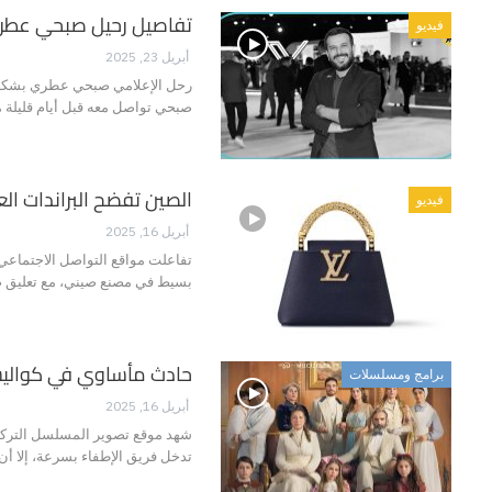
تفاصيل رحيل صبحي عطري 
فيديو
أبريل 23, 2025
صبحي تواصل معه قبل أيام قليلة
الصين تفضح البراندات الع
فيديو
أبريل 16, 2025
تفاعلت مواقع التواصل الاجتماعي 
بسيط في مصنع صيني، مع تعليق صا
حادث مأساوي في كواليس “
برامج ومسلسلات
أبريل 16, 2025
شهد موقع تصوير المسلسل التركي "
تدخل فريق الإطفاء بسرعة، إلا أن 