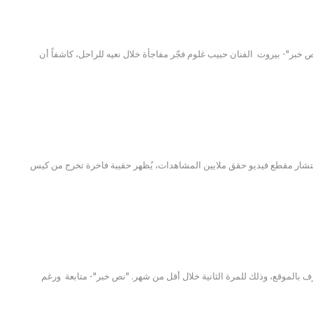
 الوسط الإعلامي والفني. "نص خبر"- بيروت الفنان حبيب غلوم فجّر مفاجأة خلال نعيه للراحل، كاشفاً أن
انتشار مقطع فيديو حقق ملايين المشاهدات، يُظهر حقيبة فاخرة تخرج من كيس
ف بالموقع، وذلك للمرة الثانية خلال أقل من شهر. "نص خبر"- متابعة ورغم