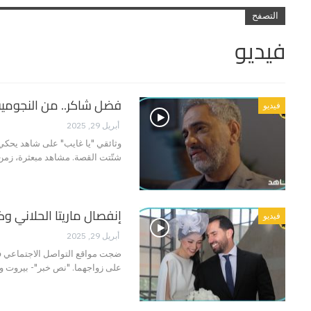
التصفح
فيديو
فضل شاكر.. من النجومي
فيديو
أبريل 29, 2025
وثائقي "يا غايب" على شاهد يحكي
شتّتت القصة. مشاهد مبعثرة، زمن
إنفصال ماريتا الحلاني وك
فيديو
أبريل 29, 2025
ضجت مواقع التواصل الاجتماعي في ا
على زواجهما. "نص خبر"- بيروت 