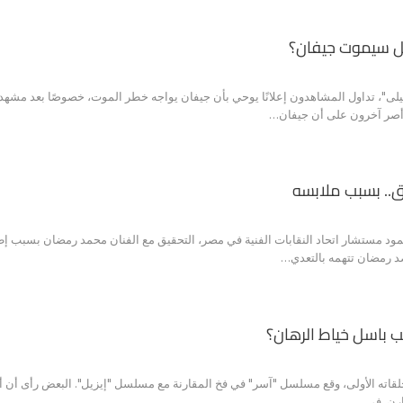
هل سيموت جيفان؟
، تداول المشاهدون إعلانًا يوحي بأن جيفان يواجه خطر الموت، خصوصًا بعد مشهد الط
ن أصر آخرون على أن جيفان…
.. بسبب ملابسه
د مستشار اتحاد النقابات الفنية في مصر، التحقيق مع الفنان محمد رمضان بسبب إطلا
 ضد رمضان تتهمه بالتعدي…
 باسل خياط الرهان؟
اته الأولى، وقع مسلسل "آسر" في فخ المقارنة مع مسلسل "إيزيل". البعض رأى أن أداء ك
قارن. في…