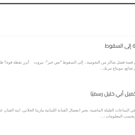
ة إلى السقوط
 قصة فضل شاكر من النجومية... إلى السقوط "نص خبر"- بيروت أبرز نقطة قوة؟ ظهو
 ضائع، مونتاج مربك…
ميل أبي خليل رسميًا
لساعات القليلة الماضية، بخبر انفصال الفنانة اللبنانية ماريتا الحلاني، ابنة الفنان 
وبحسب المعلومات ،…