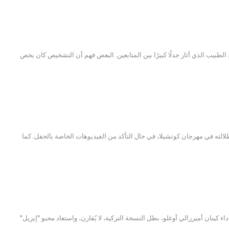
بيب الذي أثار جدلًا كبيرًا بين المتابعين. البعض فهم أن التشخيص كان يخص
لته في مهرجان كوتشيلا، في حال التأكد من الفيديوهات الخاصة بالحفل. كما
ينان أميرزالي أوغلو، بطل النسخة التركية، لا يُقارن، واستعاد محبو "إيزيل"