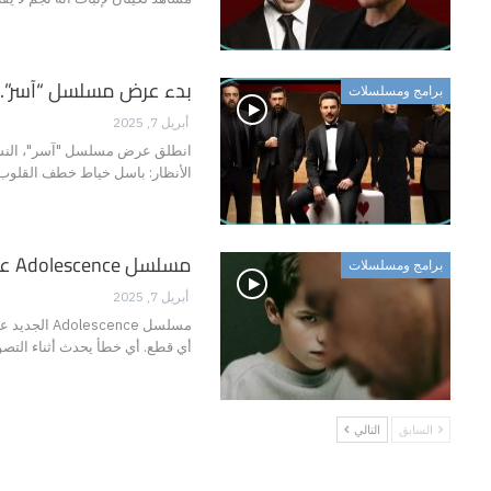
بدء عرض مسلسل “آسر”.. 
برامج ومسلسلات
أبريل 7, 2025
انطلق عرض مسلسل "آسر"، النسخة
الأنظار: باسل خياط خطف القلوب
مسلسل Adolescence على نتفليكس ما له وما عليه
برامج ومسلسلات
أبريل 7, 2025
أي قطع. أي خطأ يحدث أثناء التصوي
السابق
التالي