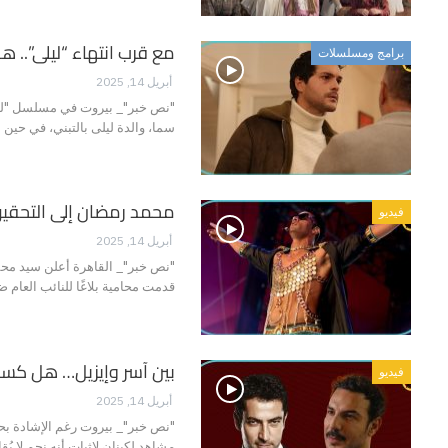
مع قرب انتهاء “ليلى”.. 
برامج ومسلسلات
أبريل 14, 2025
"نص خبر"_ بيروت في مسلسل "ليلى"
سما، والدة ليلى بالتبني، في حي
محمد رمضان إلى التحقيق
فيديو
أبريل 14, 2025
"نص خبر"_ القاهرة أعلن سيد محمو
‏قدمت محامية بلاغًا للنائب العام
بين آسر وإيزيل… هل كسب
فيديو
أبريل 14, 2025
"نص خبر"_ بيروت رغم الإشادة بحلق
مشاهد لكينان لإثبات أنه نجم لا يُ