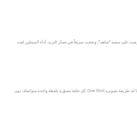
على منصة "شاهد"، ونجحت سريعاً في تصدّر الترند. أداء الممثلين لفت
مسلسل Adolescence الجديد على نتفليكس يحقق نجاحاً غير مسبوق، ويثير الكثير من النقاشات بين الجمهور والنقاد. ما له: طريقة تصويره One Shot: كل حلقة مصوّرة بلقطة واحدة متواصلة، دون