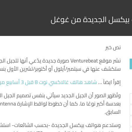
 بيكسل الجديدة من غوغل
نص خبر
نشر موقع Venturebeat صورة جديدة يدّعي 
ستكشف عنها في سبتمبر/أيلول أو أكتوبر/تشرين الأول بنسبة
إقرأ ايضآ …
شاهد هاتف غالاكسي نوت 8 قبل 3 أسابيع من إصداره
وتُظهر الصور أن الجيل الجديد سيأتي بنفس تصميم الجيل الق
السابق.
وستدعم هواتف بيكسل الجديدة -بحسب الشائعات- استشعا