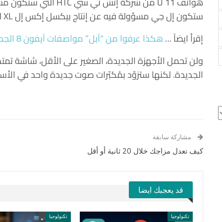
هواتف U 11 من شركة إتش 
ستكون إل جي مسؤولة فيه عن إنتاج بيكسل إكس إل Pixel XL الكبير الذي سيأتي بشاشة 6 بوصة.
إقرأ ايضآ …
هكذا عرفوا من “آبل” مواصفات آيفون 8 الجديد
ولن تحمل الأجهزة الجديدة، الصغير على الأقل، شاشة تمتد 
الجديدة. لكنها ستزوّد بمُكبّرات صوت جديدة واحد في الأس
مشاركة سابقة
كيف تعدل مزاجك خلال 20 ثانية أو أقل
قد يعجبك ايضا
تكنولوجيا
تكنولوجيا