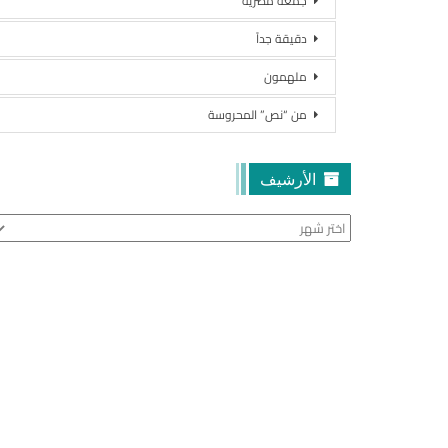
جمعة مصرية
دقيقة جداً
ملهمون
من “نص” المحروسة
الأرشيف
الأرشيف