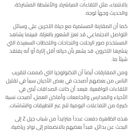
بالانتماء، مثل اللقاءات المباشرة، والأنشطة المشتركة،
والحديث وجهاً لوجه.
كما أن المقارنة المستمرة مع حياة الآخرين على وسائل
التواصل الاجتماعي قد تعزز الشعور بالعزلة. فبينما يشاهد
المستخدم صور الرحلات والنجاحات واللحظات السعيدة التي
ينشرها الآخرون، قد يشعر بأن حياته أقل إثارة أو أنه يفتقد
شيئاً ما.
ومن المفارقات أيضاً أن التكنولوجيا التي صُممت لتقريب
الناس من بعضهم أصبحت في بعض الأحيان سبباً في تقليل
اللقاءات الواقعية. فبعد أن كانت الصداقات تُبنى في
الأحياء والمدارس والجامعات وأماكن العمل، أصبحت نسبة
كبيرة من التفاعلات اليومية تتم عبر التطبيقات والشاشات.
هذه الظاهرة دفعت عدداً متزايداً من شباب جيل Z إلى
البحث عن بدائل. فبدأ بعضهم بالانضمام إلى نوادٍ رياضية،