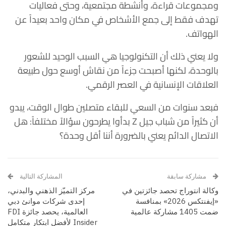
ومجموعات قراءة، وأنشطة مجتمعية، وحتى فعاليات
تهدف فقط إلى جمع الأشخاص في مكان واحد بعيداً عن
الهواتف.
ولا يعني ذلك أن التكنولوجيا هي السبب الوحيد للشعور
بالوحدة، لكنها أصبحت جزءاً من نقاش أوسع حول طبيعة
العلاقات الإنسانية في العصر الرقمي.
فبعد سنوات من السعي للبقاء متصلين طوال الوقت، يبدو
أن كثيراً من شباب جيل Z بدأوا يطرحون سؤالاً مختلفاً: هل
الاتصال الدائم يعني بالضرورة أننا أقل وحدة؟
مشاركة سابقة
المشاركة التالية
وكالة انتوراج تحصد جائزتين في
مركز التميّز الذهني والبدني،
«إيفنتكس 2026» بمنافسة
إحدى شركات موانئ دبي
ضمت 1405 مشاركة عالمية
العالمية، يحصد جائزة FDI
Insider لأفضل ابتكار متكامل