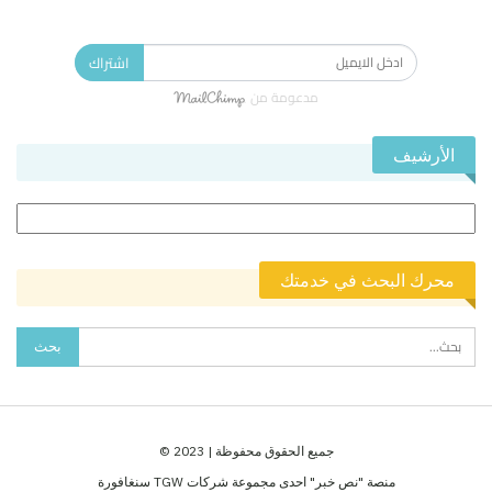
الاشتراك في النشرة الإخبارية ليصلك كل جديد.
اشتراك
مدعومة من
الأرشيف
الأرشيف
محرك البحث في خدمتك
جميع الحقوق محفوظة | 2023 ©
منصة "نص خبر" احدى مجموعة شركات TGW سنغافورة