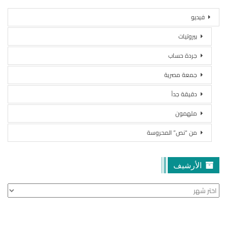
فيديو
بيروتيات
جردة حساب
جمعة مصرية
دقيقة جداً
ملهمون
من “نص” المحروسة
الأرشيف
الأرشيف