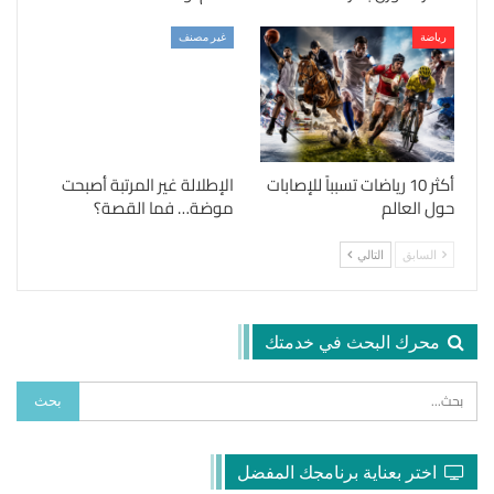
رياضة
غير مصنف
أكثر 10 رياضات تسبباً للإصابات
الإطلالة غير المرتبة أصبحت
حول العالم
موضة… فما القصة؟
السابق
التالي
محرك البحث في خدمتك
اختر بعناية برنامجك المفضل