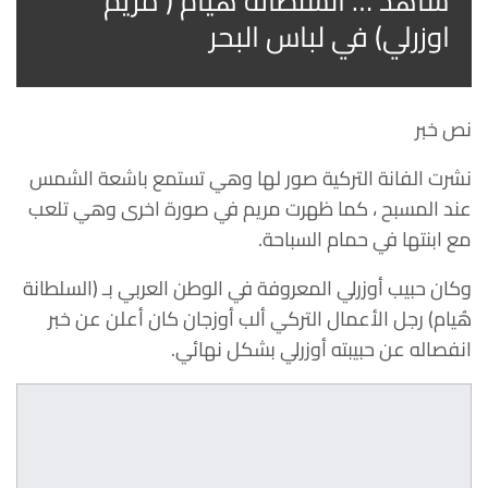
شاهد … السلطانة هيام ( مريم
اوزرلي) في لباس البحر
نص خبر
نشرت الفانة التركية صور لها وهي تستمع باشعة الشمس
عند المسبح ،
كما ظهرت مريم في صورة اخرى وهي تلعب
مع ابنتها في حمام السباحة.
وكان حبيب أوزرلي المعروفة في الوطن العربي بـ (السلطانة
هُيام) رجل الأعمال التركي ألب أوزجان كان أعلن عن خبر
انفصاله عن حبيبته أوزرلي بشكل نهائي.