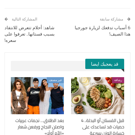
مشاركة سابقة
المشاركة التالية
6 أسباب تدفعك لزيارة جورجيا
شاهد: أحلام تتعرض للانتقاد
هذا الصيف!
بسبب فستانها.. تعرفوا على
سعره!
قد يعجبك ايضا
رشاقة
غير مصنف
قبل الفستان أو البدلة.. 4
بعد الطلاق… نجمات عربيات
حميات قد تساعدك على
واصلن النجاح ورفعن شعار
خسارة الوزن بسرعة
«الأم أولًا»