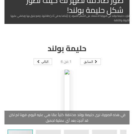
صور صادمة تظهر لك كيف تطور
شكل حليمة بولند!
قرّرت حليمة بولند في النهاية الاعتماد على الشعر الأسود، إذ رأيناها به في آخر إطلالتها، وهو يليق بها ويضفي عليها
الأنوثة والأناقة
حليمة بولند
1
من
6
السابق
التالي
في هذه الصورة، نرى حليمة بولند مختلفة كلياً عمّا هي عليه اليوم، فهنا لم تكن
قد أجرت بعد أي عملية تجميل