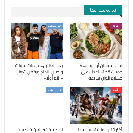
قد يعجبك ايضا
رشاقة
غير مصنف
قبل الفستان أو البدلة.. 4
بعد الطلاق… نجمات عربيات
حميات قد تساعدك على
واصلن النجاح ورفعن شعار
خسارة الوزن بسرعة
«الأم أولًا»
رياضة
غير مصنف
أكثر 10 رياضات تسبباً للإصابات
الإطلالة غير المرتبة أصبحت