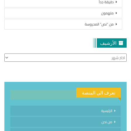
دقيقة جداً
ملهمون
من “نص” المحروسة
الأرشيف
الأرشيف
تعرف الى المنصة
الرئيسية
من نحن