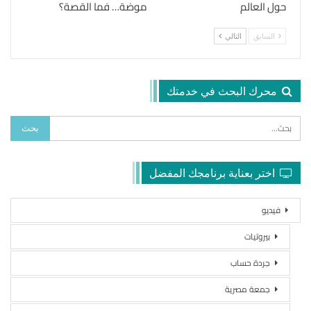
حول العالم
موضة… فما القصة؟
السابق
التالي
محرك البحث في خدمتك
اختر بعناية برنامجك المفضل
فيديو
بيروتيات
جردة حساب
جمعة مصرية