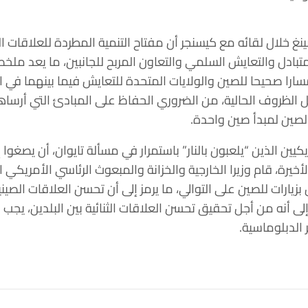
نغ خلال لقائه مع كيسنجر أن مفتاح التنمية المطردة للعلاقات ا
 المتبادل والتعايش السلمي والتعاون المربح للجانبين، ما يعد ملخ
ومسارا صحيحا للصين والولايات المتحدة للتعايش فيما بينهما في ا
 الظروف الحالية، من الضروري الحفاظ على المبادئ التي أرساها
لصين لمبدأ صين واحدة.
ين الذين “يلعبون بالنار” باستمرار في مسألة تايوان، أن يصغوا 
لأخيرة، قام وزيرا الخارجية والخزانة والمبعوث الرئاسي الأمريك
بزيارات للصين على التوالي، ما يرمز إلى أن تحسن العلاقات الصين
ى أنه من أجل تحقيق تحسن العلاقات الثنائية بين البلدين، يجب 
الدبلوماسية.