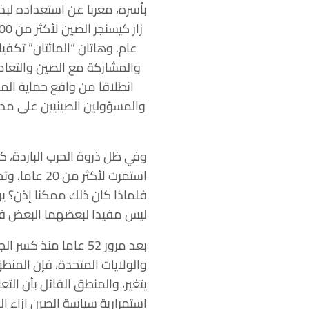
بأسره، معربا عن استعداده لبذ
عام. وهاتان “المائتان” تكفي
والمشاركة مع الصين والتعامل
انطلاقا من واقع حماية المص
والمسؤولين الصينيين على مدى 
وفي ظل ذروة الحرب الباردة، كا
استمرت لأكث
فلماذا كان ذلك ممكنا إذن؟ يرج
ليس مفيدا لبعضهما البعض فحس
بعد مرور 52 عاما منذ
والولايات المتحدة، فإن المنط
يتغير، والمنطق القائل بأن التع
استمرارية سياسة الصين إزاء ال