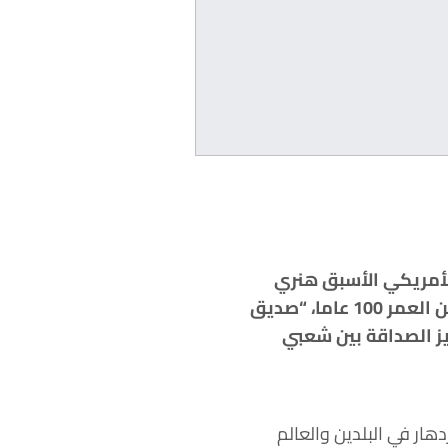
فق 20 يوليو، بوزير الخارجية الأمريكي الأسبق هنري
كيسنجر في دار ضيافة الدولة “دياويوتاي” في بكين، حيث قال شي إن كيسنجر، البالغ من العمر 100 عاما، “صديق
يز الصداقة بين شعبي
هار في البلدين والعالم