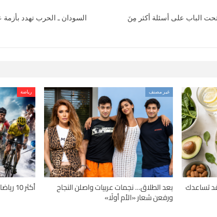
 وفتحت الباب على أسئلة أكثر مِنَ
السودان ـ الحرب تهدد بأزمة ع
غير مصنف
رياضة
دلة.. 4 حميات قد تساعدك
بعد الطلاق… نجمات عربيات واصلن النجاح
أكثر 10 رياضات تسبباً للإصابات حول العالم
ورفعن شعار «الأم أولًا»