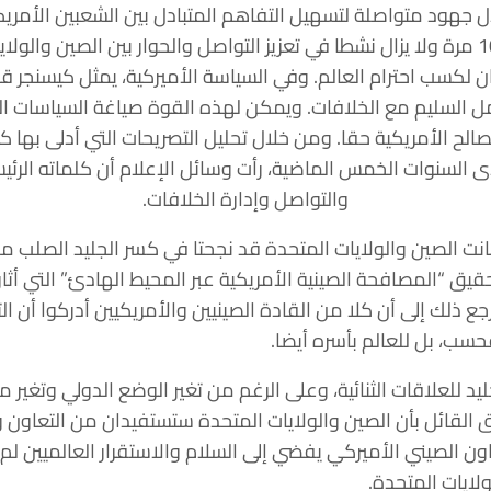
ل جهود متواصلة لتسهيل التفاهم المتبادل بين الشعبين الأمري
ان لكسب احترام العالم. وفي السياسة الأميركية، يمثل كيسنجر قوة
 السليم مع الخلافات. ويمكن لهذه القوة صياغة السياسات العق
الح الأمريكية حقا. ومن خلال تحليل التصريحات التي أدلى بها كيس
السنوات الخمس الماضية، رأت وسائل الإعلام أن كلماته الرئيسي
والتواصل وإدارة الخلافات.
نت الصين والولايات المتحدة قد نجحتا في كسر الجليد الصلب من ا
ر من 20 عاما، وتحقيق “المصافحة الصينية الأمريكية عبر المحيط الهادئ” التي أ
ع ذلك إلى أن كلا من القادة الصينيين والأمريكيين أدركوا أن ا
ب، بل للعالم بأسره أيضا.
 كسر الجليد للعلاقات الثنائية، وعلى الرغم من تغير الوضع الدولي وتغي
ق القائل بأن الصين والولايات المتحدة ستستفيدان من التعاون
اون الصيني الأميركي يفضي إلى السلام والاستقرار العالميين لم ي
ولايات المتحدة.