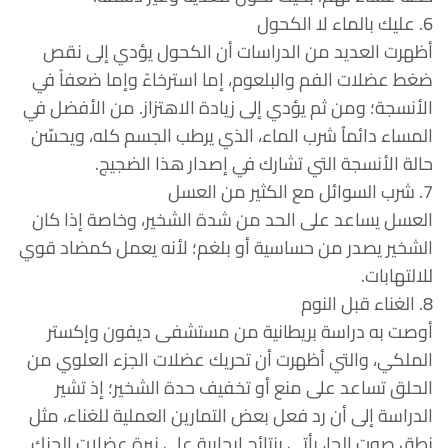
6. عليك بالماء لا الكحول
أظهرت العديد من الدراسات أن الكحول يؤدي إلى نقص
ضغط عضلات الفم والبلعوم، إما استرخاءً وإما ضعفاً في
الأنسجة؛ ومن ثم يؤدي إلى زيادة الاهتزاز. من الأفضل في
المساء دائماُ شرب الماء، الذي يرطب الجسم كله، ويحسّن
حالة الأنسجة التي تشارك في إصدار هذا الضجيج.
7. شرب السوائل مع الكثير من العسل
العسل يساعد على الحد من شدة الشخير، وخاصة إذا كان
الشخير يصدر من حساسية أو بلغم؛ لأنه يعمل كمضاد قوي
للالتهابات.
8. الغناء قبل النوم
أوصت به دراسة بريطانية من مستشفى ديفون وإكستر
الملكي، والتي أظهرت أن تحريك عضلات الجزء العلوي من
الحلق تساعد على منع أو تخفيف حدة الشخير؛ إذ تشير
الدراسة إلى أن رد فعل بعض التمارين العملية للغناء، مثل
نطق صوت الجا، يأتي بنتائج إيجابية على نبرة عضلات الحنك