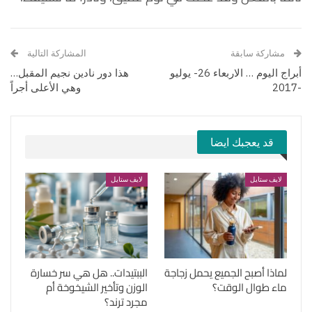
مشاركة سابقة
المشاركة التالية
أبراج اليوم … الاربعاء 26- يوليو
هذا دور نادين نجيم المقبل…
-2017
وهي الأعلى أجراً
قد يعجبك ايضا
لايف ستايل
لايف ستايل
لماذا أصبح الجميع يحمل زجاجة
الببتيدات.. هل هي سر خسارة
ماء طوال الوقت؟
الوزن وتأخير الشيخوخة أم
مجرد ترند؟