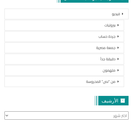
فيديو
بيروتيات
جردة حساب
جمعة مصرية
دقيقة جداً
ملهمون
من “نص” المحروسة
الأرشيف
الأرشيف