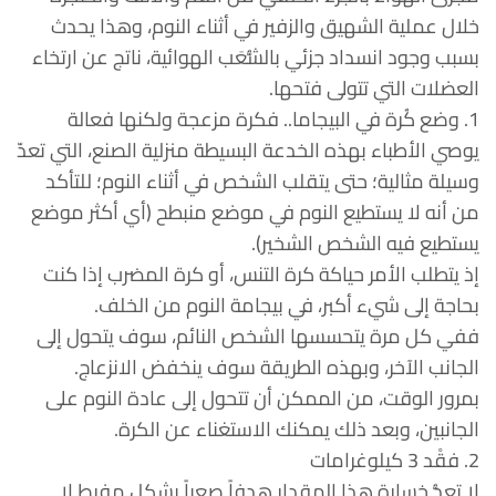
خلال عملية الشهيق والزفير في أثناء النوم، وهذا يحدث
بسبب وجود انسداد جزئي بالشُّعَب الهوائية، ناتج عن ارتخاء
العضلات التي تتولى فتحها.
1. وضع كُرة في البيجاما.. فكرة مزعجة ولكنها فعالة
يوصي الأطباء بهذه الخدعة البسيطة منزلية الصنع، التي تعدّ
وسيلة مثالية؛ حتى يتقلب الشخص في أثناء النوم؛ للتأكد
من أنه لا يستطيع النوم في موضع منبطح (أي أكثر موضع
يستطيع فيه الشخص الشخير).
إذ يتطلب الأمر حياكة كرة التنس، أو كرة المضرب إذا كنت
بحاجة إلى شيء أكبر، في بيجامة النوم من الخلف.
ففي كل مرة يتحسسها الشخص النائم، سوف يتحول إلى
الجانب الآخر، وبهذه الطريقة سوف ينخفض الانزعاج.
بمرور الوقت، من الممكن أن تتحول إلى عادة النوم على
الجانبين، وبعد ذلك يمكنك الاستغناء عن الكرة.
2. فقْد 3 كيلوغرامات
لا تعدُّ خسارة هذا المقدار هدفاً صعباً بشكل مفرط لا