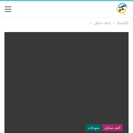
الرئيسية
لايف ستايل
لايف ستايل
منوعات