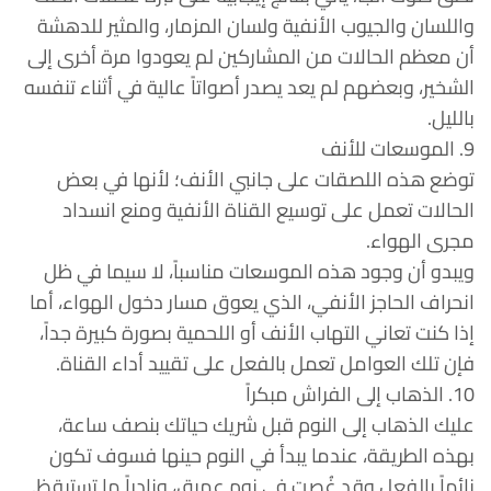
واللسان والجيوب الأنفية ولسان المزمار، والمثير للدهشة
أن معظم الحالات من المشاركين لم يعودوا مرة أخرى إلى
الشخير، وبعضهم لم يعد يصدر أصواتاً عالية في أثناء تنفسه
بالليل.
9. الموسعات للأنف
توضع هذه اللصقات على جانبي الأنف؛ لأنها في بعض
الحالات تعمل على توسيع القناة الأنفية ومنع انسداد
مجرى الهواء.
ويبدو أن وجود هذه الموسعات مناسباً، لا سيما في ظل
انحراف الحاجز الأنفي، الذي يعوق مسار دخول الهواء، أما
إذا كنت تعاني التهاب الأنف أو اللحمية بصورة كبيرة جداً،
فإن تلك العوامل تعمل بالفعل على تقييد أداء القناة.
10. الذهاب إلى الفراش مبكراً
عليك الذهاب إلى النوم قبل شريك حياتك بنصف ساعة،
بهذه الطريقة، عندما يبدأ في النوم حينها فسوف تكون
نائماً بالفعل وقد غُصت في نوم عميق، ونادراً ما تستيقظ.