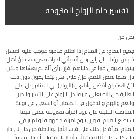
تقسير حلم الزواج للمتزوجه
نص خبر
جميع النكاح: في المنام إذا احتلم صاحبه فوجب عليه الغسل
فليس برؤيا، فإن رأى رجل أنّه يأتي امرأة معروفة، فإنَّ أهل
بيتها يصيبون خيراً في دنياهم. فإن رأى أنّه لم يغشاها ولكن
نال منها بعض اللمم، فإن غنى أهل بيتها يكون دون ذلك
لأنّ الغشيان أفضل وأبلغ، و (الزواج) في المنام يدل على
العناية من اللّه تعالى وربما دل الزواج على الأسر والدين
والغم والهم والدخول في الضمان أو السعي في تولية
المناصب الجليلة فإن تزوج امرأة معروفة سعى فيما
يستطيع القيام به وإن تزوج امرأة مجهولة أو لم ير في
المنام امرأة دل ذلك على قرب الأجل.والرحلة من دار إلى دار
وإن كان صالحاً للإمارة تأمر أو الولاية تولى أو نال منصباً