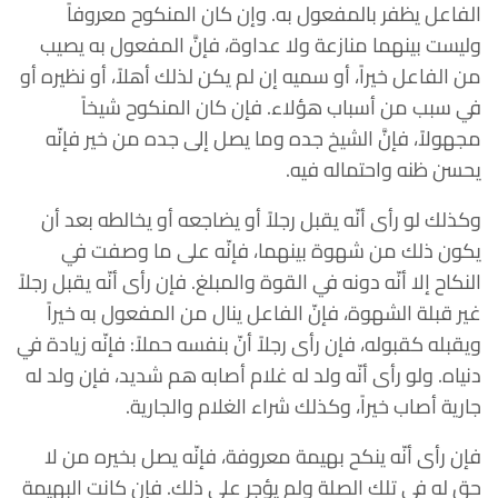
الفاعل يظفر بالمفعول به. وإن كان المنكوح معروفاً
وليست بينهما منازعة ولا عداوة، فإنَّ المفعول به يصيب
من الفاعل خيراً، أو سميه إن لم يكن لذلك أهلاً، أو نظيره أو
في سبب من أسباب هؤلاء. فإن كان المنكوح شيخاً
مجهولاً، فإنَّ الشيخ جده وما يصل إلى جده من خير فإنّه
يحسن ظنه واحتماله فيه.
وكذلك لو رأى أنّه يقبل رجلاً أو يضاجعه أو يخالطه بعد أن
يكون ذلك من شهوة بينهما، فإنّه على ما وصفت في
النكاح إلا أنّه دونه في القوة والمبلغ. فإن رأى أنّه يقبل رجلاً
غير قبلة الشهوة، فإنّ الفاعل ينال من المفعول به خيراً
ويقبله كقبوله، فإن رأى رجلاً أنّ بنفسه حملاً: فإنّه زيادة في
دنياه. ولو رأى أنّه ولد له غلام أصابه هم شديد، فإن ولد له
جارية أصاب خيراً، وكذلك شراء الغلام والجارية.
فإن رأى أنّه ينكح بهيمة معروفة، فإنّه يصل بخيره من لا
حق له في تلك الصلة ولم يؤجر على ذلك. فإن كانت البهيمة