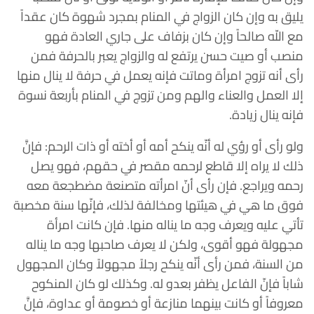
يليق به وإن كان الزواج في المنام بمجرد شهوة كان عقداً
مع اللّه صالحاً وإن كان بزفاف على جاري العادة فهو
منصب أو صيت حسن يرتفع له والزواج يعبر بالحرفة فمن
رأى أنه تزوج امرأة وماتت فإنه يعمل في حرفة لا ينال منها
إلا العمل والعناء والهم ومن تزوج في المنام بأربعة نسوة
فإنه ينال زيادة.
ولو رأى أو رؤي له أنّه ينكح أمه أو أخته أو ذات الرحم: فإنَّ
ذلك لا يراه إلا قاطع لرحمه مقصر في حقهم، فهو يصل
رحمه ويراجع. فإن رأى أنّ امرأته متصنعة مضطجعة معه
فوق ما هي في هيئتها ومخالفة لذلك، فإنّها سنة مخصبة
تأتي عليه ويعرف وجه ما يناله منها. فإن كانت امرأة
مجهولة فهو أقوى، ولكن لا يعرف صاحبها وجه ما يناله
من السنة، فمن رأى أنّه ينكح رجلاً مجهولاً وكان المجهول
شاباً فإنّ الفاعل يظفر بعدو له. وكذلك لو كان المنكوح
معروفاً أو كانت بينهما منازعة أو خصومة أو عداوة، فإنَّ