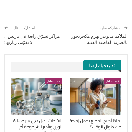
مشاركة سابقة
المشاركة التالية
الملاكم مايويذر يهزم مكجريجور
مراكز تسوّق رائعة في باريس…
بالضربة القاضية الفنية
لا تفوّتي زيارتها!
قد يعجبك ايضا
لايف ستايل
لايف ستايل
لماذا أصبح الجميع يحمل زجاجة
الببتيدات.. هل هي سر خسارة
ماء طوال الوقت؟
الوزن وتأخير الشيخوخة أم