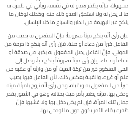
مجهولة، فإنّه يظفر بعدو له في نفسه، ويأتي في ظفره به
ما لا يحل له ولا استحق العدو ذلك منه، وكذلك لوكان ما
ينكح غير البهيمة من الطير والسباع ما خلا الإنسان.
فإن رأى أنّه ينكح ميتاً معروفاً: فإنَّ المفعول به يصيب من
الفاعل خيراً من دعاء أو صلة. فإن رأى أنّه ينكح ذا حرمة من
الموتى، فإنَّ الفاعل يصل المفعول به بخير، من صدقة أو
نسك أو دعاء. وإن رأى ميتاً معروفاً ينكح حياً، وصل إلى
الحي المنكوح خير من تركة الميت أو من وارثه أو عقبه من
علم أو غيره. والقبلة بعكس ذلك، لأن الفاعل فيها يصيب
خيراً من المفعول به ويقبله، ومن رأىَ أنّه تزوج بامرأة ميتهَ
ودخل بها، فإنّه يظفر بأمر ميت يحتاله، وهو في الأمور بقدر
جمال تلك المرأة، فإن لم يكن دخل بها ولا غشيها فإنّ
ظفره بذلك الأمر يكون دون ما لودخل بها.